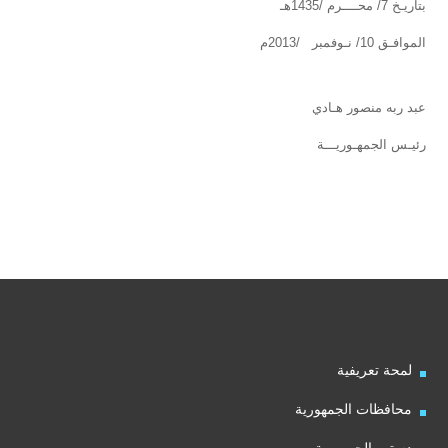
بتاريـخ 7/ محــــرم /1435هـ
الموافـق 10/ نـوفمبر /2013م
عبد ربه منصور هـادي
رئيـس الجمهـوريـــة
لمحة تعريفية
محافظات الجمهورية