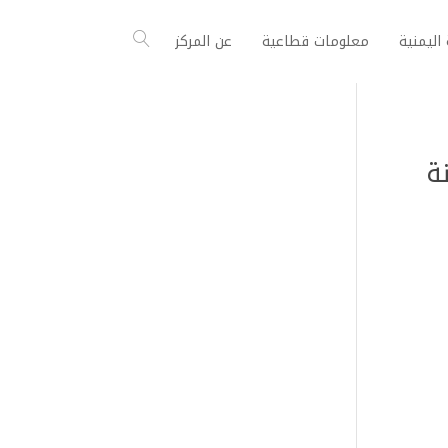
اليمنية
معلومات قطاعية
عن المركز
انون رقم (25) لسنة