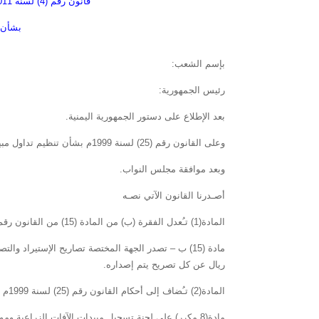
قانون رقم (4) لسنة 2011م بتعديل بعض أحكام القانون رقم (25) لسنة 1999م
بشأن ت
بإسم الشعب:
رئيس الجمهورية:
بعد الإطلاع على دستور الجمهورية اليمنية.
وعلى القانون رقم (25) لسنة 1999م بشأن تنظيم تداول مبيدات الآفات النباتية.
وبعد موافقة مجلس النواب.
أصـدرنا القانون الآتي نصـه
المادة(1) تـُعدل الفقرة (ب) من المادة (15) من القانون رقم (25) لسنة 1999م بشأن تنظيم تداول مبيدات الآفات النباتية ، وذلك كما يلي:
ريال عن كل تصريح يتم إصداره.
المادة(2) تـُضاف إلى أحكام القانون رقم (25) لسنة 1999م المشار إليه مادة جديدة برقم (8 مكرر) .. ونصها كما يلي:
مادة(8 مكرر) على لجنة تسجيل مبيدات الآفات الزراعية