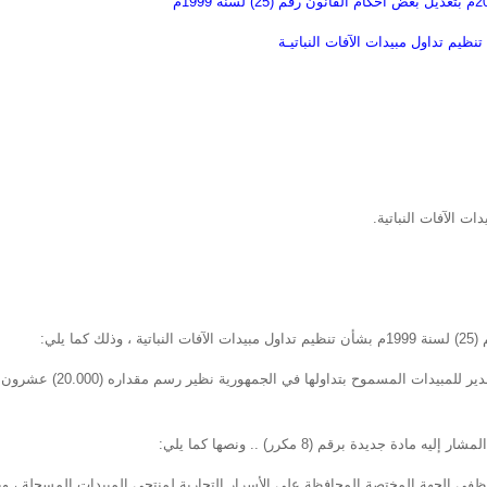
نظيم تداول مبيدات الآفات النباتيـة
مادة (15) ب – تصدر الجهة المختصة تصاريح الإستيراد والتصدير للمبيدات المسموح بتداولها في الج
 وموظفي الجهة المختصة المحافظة على الأسرار التجارية لمنتجي المبيدات المسجلة ، و