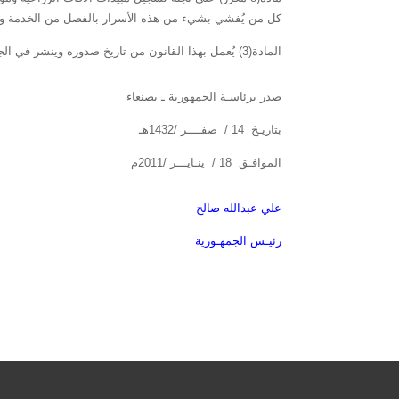
كل من يُفشي بشيء من هذه الأسرار بالفصل من الخدمة وبا
المادة(3) يُعمل بهذا القانون من تاريخ صدوره وينشر في الجريدة الرسمية.
صدر برئاسـة الجمهورية ـ بصنعاء
بتاريـخ 14 / صفــــر /1432هـ
الموافـق 18 / ينـايـــر /2011م
علي عبدالله صالح
رئيـس الجمهـورية