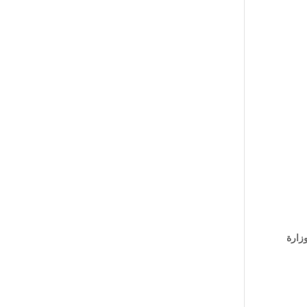
ة بتاريخ 19/شوال/ 1421هـ الموافق 14/يناير /2001م بين وزارة