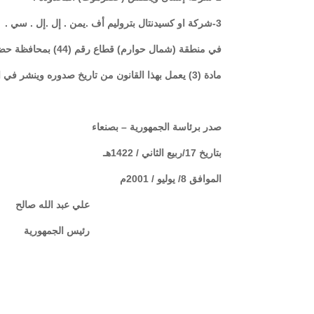
3-شركة او كسيدنتال بتروليم أف .يمن . إل .إل . سي .
في منطقة (شمال حوارم) قطاع رقم (44) بمحافظة حضرموت .
مادة (3) يعمل بهذا القانون من تاريخ صدوره وينشر في الجريدة الرسمية .
صدر برئاسة الجمهورية – بصنعاء
بتاريخ 17/ربيع الثاني / 1422هـ
الموافق 8/ يوليو / 2001م
علي عبد الله صالح
رئيس الجمهورية