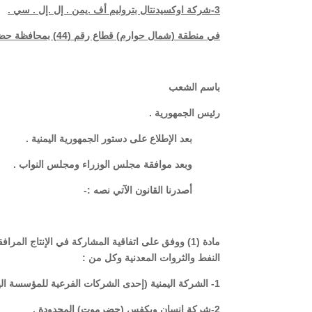
3-شركة اوكسيدنتال بتروليم أف .يمن . إل .إل . سي .
في منطقة (شمال حوارم) قطاع رقم (44) بمحافظة حضرموت .
باسم الشعب
رئيس الجمهورية .
بعد الإطلاع على دستور الجمهورية اليمنية .
وبعد موافقة مجلس الوزراء ومجلس النواب .
أصدرنا القانون الآتي نصه :-
النفط والثروات المعدنية وكل من :
1- الشركة اليمنية (إحدى الشركات الفرعية للمؤسسة اليمنية العامة للنفط والغاز ).
2-شركة إنسان ويكفس (حضرموت) المحدودة .