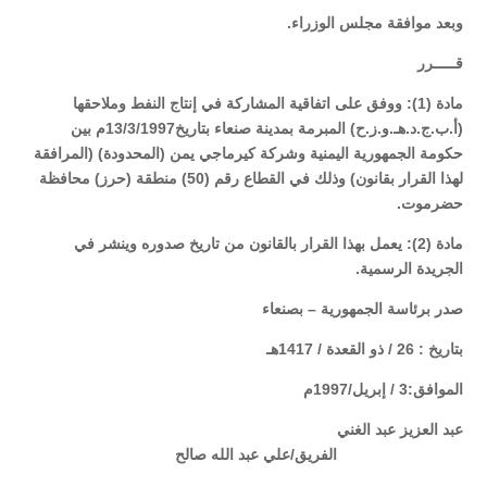
وبعد موافقة مجلس الوزراء
.
قـــــرر
مادة (1): ووفق على اتفاقية المشاركة في إنتاج النفط وملاحقها
(أ.ب.ج.د.هـ.و.ز.ح) المبرمة بمدينة صنعاء بتاريخ
13/3/1997م
بين
حكومة الجمهورية اليمنية وشركة كيرماجي يمن (المحدودة) (المرافقة
لهذا القرار بقانون) وذلك في القطاع رقم (50) منطقة (حرز) محافظة
حضرموت
.
مادة (2): يعمل بهذا القرار بالقانون من تاريخ صدوره وينشر في
الجريدة الرسمية
.
صدر برئاسة الجمهورية – بصنعاء
بتاريخ : 26 / ذو القعدة / 1417هـ
الموافق:3 / إبريل/1997م
عبد العزيز عبد الغني
الفريق/علي عبد الله صالح