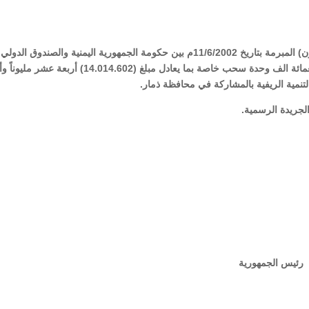
مادة (1) ووفق على اتفاقية القرض (المرافقة لهذا القانون) المبرمة بتاريخ 11/6/2002م بين حكومة الجمهورية اليمنية والصندوق الدولي
للتنمية الزراعية بمبلغ (10.900.000) عشرة ملايين وتسعمائة الف وحدة سحب خاصة بما يعادل مبلغ (14.014.602) أ
لتنمية الريفية بالمشاركة في محافظة ذمار.
رية