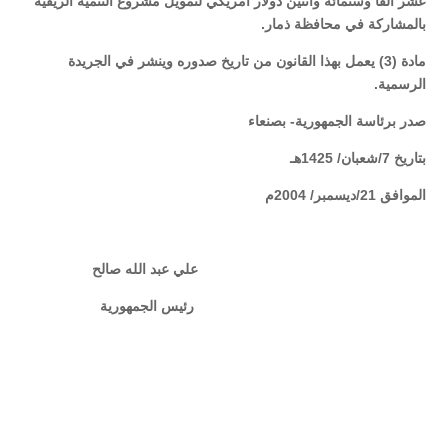
عشر ألفاً وستمائة واثنين دولار أمريكي لتمويل مشروع التنمية الريفية
بالمشاركة في محافظة ذمار.
مادة (3) يعمل بهذا القانون من تاريخ صدوره وينشر في الجريدة
الرسمية.
صدر برئاسة الجمهورية- بصنعاء
بتاريخ 7/شعبان/ 1425هـ
الموافق 21/ديسمبر/ 2004م
علي عبد الله صالح
رئيس الجمهورية