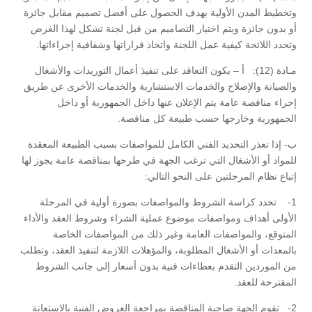
وتخطيط المدن الأولية بهدف الحصول على أفضل تصميم مقابل جائزة
أو بدون جائزة ويتم اختيار التصاميم من قبل لجنة تشكل لهذا الغرض
وتحدد اللائحة كيفية عمل اللجنة واتخاذ قراراتها وشفافية إجراءاتها.
مـادة (12): أ – يكون التعاقد على تنفيذ أعمال التوريدات والأشغال
والصيانة والإصلاح والخدمات الاستشارية والخدمات الأخرى عن طريق
إجراء مناقصة عامة يتم الإعلان عنها داخل الجمهورية أو داخل
الجمهورية وخارجها حسب طبيعة كل مناقصة.
ب- إذا تعذر التحديد الفني الكامل للمواصفات بسبب الطبيعة المعقدة
للمواد أو الأشغال التي ترغب الجهة في طرحها بمناقصة عامة يجوز لها
إتباع نظام المرحلتين على النحو التالي:
1- تحدد كراسة الشروط والمواصفات بصورة أولية في المرحلة
الأولى أهداف ومواصفات موضوع عملية الشراء وشروط العقد والأداء
المتوقع، والمواصفات العامة وغير ذلك من المواصفات الخاصة
بالمعدات أو الأشغال المطلوبة، والمؤهلات اللازمة لتنفيذ العقد، وتطلب
من الموردين التقدم بعطاءات فنية بدون أسعار إلى جانب الشروط
المقترحة للعقد.
2- تقوم الجهة صاحبة المناقصة بمراجعة العروض الفنية بالاستعانة