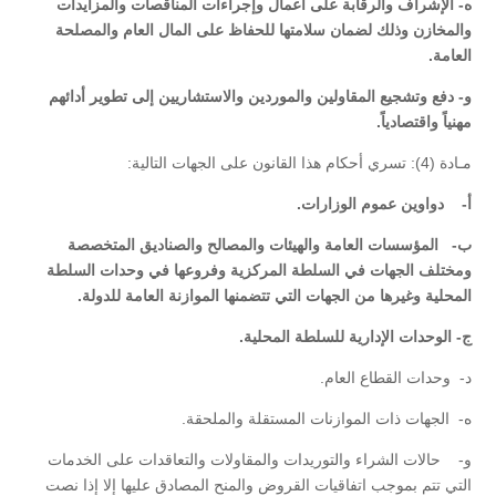
‌ه- الإشراف والرقابة على أعمال وإجراءات المناقصات والمزايدات
والمخازن وذلك لضمان سلامتها للحفاظ على المال العام والمصلحة
العامة.
‌و- دفع وتشجيع المقاولين والموردين والاستشاريين إلى تطوير أدائهم
مهنياً واقتصادياً.
مـادة (4): تسري أحكام هذا القانون على الجهات التالية:
‌أ- دواوين عموم الوزارات.
‌ب- المؤسسات العامة والهيئات والمصالح والصناديق المتخصصة
ومختلف الجهات في السلطة المركزية وفروعها في وحدات السلطة
المحلية وغيرها من الجهات التي تتضمنها الموازنة العامة للدولة.
‌ج- الوحدات الإدارية للسلطة المحلية.
‌د- وحدات القطاع العام.
‌ه- الجهات ذات الموازنات المستقلة والملحقة.
‌و- حالات الشراء والتوريدات والمقاولات والتعاقدات على الخدمات
التي تتم بموجب اتفاقيات القروض والمنح المصادق عليها إلا إذا نصت