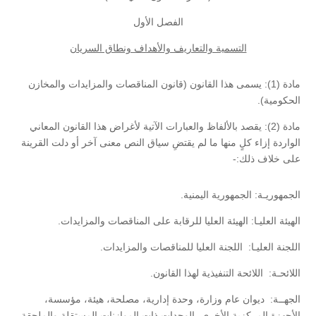
الفصل الأول
التسمية والتعاريف والأهداف ونطاق السريان
مادة (1): يسمى هذا القانون (قانون المناقصات والمزايدات والمخازن
الحكومية).
مادة (2): يقصد بالألفاظ والعبارات الآتية لأغراض هذا القانون المعاني
الواردة إزاء كلٍ منها ما لم يقتضِ سياق النص معنى آخر أو دلت القرينة
على خلاف ذلك:-
الجمهوريـة: الجمهورية اليمنية.
الهيئة العليـا: الهيئة العليا للرقابة على المناقصات والمزايدات.
اللجنة العليـا: اللجنة العليا للمناقصات والمزايدات.
اللائحـة: اللائحة التنفيذية لهذا القانون.
الجهــة: ديوان عام وزارة، وحدة إدارية، مصلحة، هيئة، مؤسسة،
الأجهزة المركزية الأخرى، الوحدات ذات الموازنات المستقلة والملحقة،