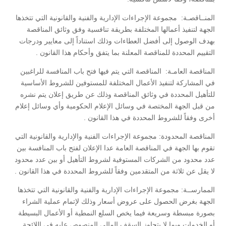
المنــاقصـة:
مجموعة الإجراءات الإدارية والفنية والقانونية التي تتخذها
الجهة لتنفيذ أعمالها المختلفة بطريقة تنافسية وفق وثائق المناقصة
بهدف الوصول إلى أفضل العطاءات وذلك استناداً إلى معايير ودرجات
التقييم المحددة للمناقصة المعلنة بما يتفق وأحكام هذا القانون .
المناقصة العامـة:
المناقصة التي يتم فيها فتح باب المنافسة للراغبين
في المشاركة لتنفيذ الأعمال المختلفة للمستوفين للشروط الأساسية
للتأهيل المحددة في وثائق المناقصة وذلك عن طريق إعلان يتم نشره
من قبل الجهة المختصة في وسائل الإعلام الحكومية وأي وسائل إعلام
أخرى وفقاً للشروط المحددة في هذا القانون .
المناقصة المحدودة:
مجموعة الإجراءات الفنية والإدارية والقانونية التي
تقوم بها الجهة في المناقصة العامة عدا الإعلان لفتح باب المنافسة بين
عدد محدود من الشركات المستوفية لشروط التأهيل أو بين عدد محدود
لا يقل عن ثلاثة من المتقدمين وفقاً للشروط المحددة في هذا القانون .
الممارســة:
مجموعة الإجراءات الإدارية والفنية والقانونية التي تتخذها
الجهة بغرض الحصول على عروض أسعار وذلك لإتمام عملية الشراء
بصورة مبسطة وسريعة فيما يخص السلع النمطية أو الأعمال البسيطة
أو الخدمات وبما لا يتجاوز السقف المالي المنصوص عليه في اللائحة.