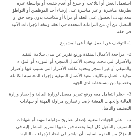
استعمل الغش أو التلاعب أو شرع أو أقدم بنفسه أو بواسطة غيره
بطريقة مباشرة أو غير مباشرة على إرشاء أحد الموظفين أو التواطؤ
معه بهدف الحصول على العقد أو مزايا أو مكاسب بدون وجه حق أو
التنصل عن أيٍ من التزاماته المحددة في العقد وتتخذ الإجراءات الآتية
في حقه :
1- التوقيف عن العمل نهائياً في المشروع.
2- مراجعة الأعمال المنفذة ورفع تقرير عن مدى سلامة التنفيذ
والأضرار التي نتجت وتحديد الأعمال المنجزة أو الموردة أو المؤداة
والمتبقي أو غير المنجز وتحديد تكلفة الأضرار التي تسبب فيها وأضرار
توقيف العمل وتكاليف تنفيذ الأعمال المتبقية وإجراء المحاسبة الكاملة
وخصمها من مستحقاته لدى الجهة.
3- حظر التعامل معه ورفع تقرير مفصل لوزارة المالية و إخطار وزارة
المالية والجهات المعنية بإصدار تصاريح مزاولة المهنة أو شهادات
التصنيف والتأهيل.
ب – على الجهات المعنية بإصدار تصاريح مزاولة المهنة أو شهادات
التصنيف والتأهيل كل فيما يخصه فور تلقيها التقرير المشار إليه في
البند(3) من الفقرة السابقة أن تباشر في اتخاذ الإجراءات التالية: