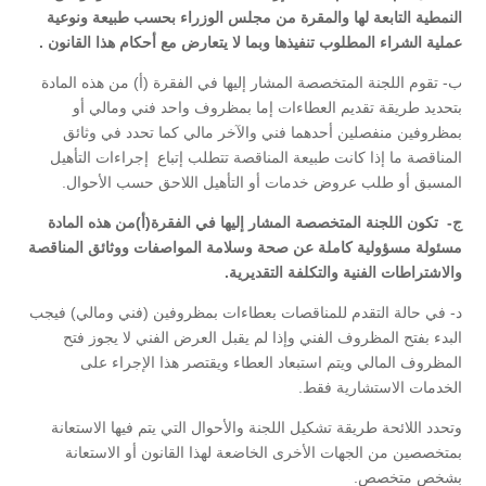
النمطية التابعة لها والمقرة من مجلس الوزراء بحسب طبيعة ونوعية
عملية الشراء المطلوب تنفيذها وبما لا يتعارض مع أحكام هذا القانون .
ب- تقوم اللجنة المتخصصة المشار إليها في الفقرة (أ) من هذه المادة
بتحديد طريقة تقديم العطاءات إما بمظروف واحد فني ومالي أو
بمظروفين منفصلين أحدهما فني والآخر مالي كما تحدد في وثائق
المناقصة ما إذا كانت طبيعة المناقصة تتطلب إتباع إجراءات التأهيل
المسبق أو طلب عروض خدمات أو التأهيل اللاحق حسب الأحوال.
ج- تكون اللجنة المتخصصة المشار إليها في الفقرة(أ)من هذه المادة
مسئولة مسؤولية كاملة عن صحة وسلامة المواصفات ووثائق المناقصة
والاشتراطات الفنية والتكلفة التقديرية.
د- في حالة التقدم للمناقصات بعطاءات بمظروفين (فني ومالي) فيجب
البدء بفتح المظروف الفني وإذا لم يقبل العرض الفني لا يجوز فتح
المظروف المالي ويتم استبعاد العطاء ويقتصر هذا الإجراء على
الخدمات الاستشارية فقط.
وتحدد اللائحة طريقة تشكيل اللجنة والأحوال التي يتم فيها الاستعانة
بمتخصصين من الجهات الأخرى الخاضعة لهذا القانون أو الاستعانة
بشخص متخصص.