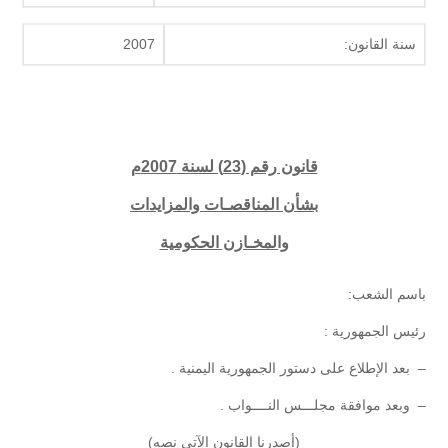
سنة القانون:
2007
قانون رقم (23) لسنة 2007م
بشأن المناقصـات والمزايدات
والمخـازن الحكومية
باسم الشعب:
رئيس الجمهورية :
– بعد الإطلاع على دستور الجمهورية اليمنية .
– وبعد موافقة مجلـــس النــــواب .
(أصدرنا القانون الآتي نصه)