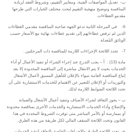
ب‌- تعديل المواصفات الفنية، ومعايير التقييم، وشروط العقد لزيادة
المنافسة وتوضيح منهجية التقييم لبحث مختلف الخيارات التي طرحها
مقدمو العطاءات.
6- في المرحلة الثانية تدعو الجهة صاحبة المناقصة مقدمي العطاءات
الذين لم ترفض عطاءاتهم إلى تقديم عطاءات نهائية مع الأسعار حسب
الوثائق المُعدلة.
7- تحدد اللائحة الإجراءات اللازمة للمناقصة ذات المرحلتين..
مادة (13) : أ – يجب التدرج عند إجراء الشراء أو تنفيذ الأعمال أو أداء
الخدمات بحيث لا يتم الانتقال مباشرة إلى المناقصة المحدودة إلا بعد
إتباع المناقصة العامة سواء بالإعلان للتأهيل المسبق لأعمال الأشغال
والتوريدات أو الإعلان للتعبير عن الاهتمام للخدمات الاستشارية على أن
تحدد اللائحة الضوابط اللازمة لذلك.
ب – يجوز التعاقد لشراء الأصناف وتنفيذ أعمال الأشغال والصيانة
والإصلاح وأداء الخدمات الاستشارية والخدمات الأخرى بمناقصة محدودة
أو بممارسة أو بالأمر المباشر متى توفرت الشروط المحددة في هذا
القانون وتحدد اللائحة السقف المالي لكل طريقة من هذه الطرق.
ج- تحدد اللائحة الطرق والإجراءات الخاصة بالتعاقد لتنفيذ الخدمات