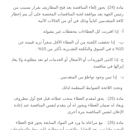
مادة (24): يجوز إلغاء المناقصة بعد فتح المظاريف بقرار مسبب من
رئيس الجهة بعد موافقة لجنة المناقصات المختصة على أن يتم إخطار
كافة المتقدمين كتابياً وذلك في أي من الحالات الآتية:
‌أ- إذا اقترنت كل العطاءات بتحفظات غير مقبولة.
‌ب- إذا تحققت اللجنة من أن العطاء الأقل سعراً تزيد قيمته عن
10%.ة في السوق والتكلفة التقديرية بأكثر من 10% .
‌ج- إذا كانتى التوريدات أو الأشغال أو الخدمات لم تعد مطلوبة ولا يعاد
إنزالها في مناقصة.
‌د- إذا تبين وجود تواطؤ بين المتقدمين .
وتحدد اللائحة الضوابط المنظمة لذلك.
مادة (25) : يحق لمقدم العطاء سحب عطائه قبل فتح أول مظروف
ويعاد له ضمان العطاء ويجوز له أن يتقدم لنفس المناقصة عند إعادة
الإعلان لنفس المناقصة مرة أخرى.
مادة (26) : مع مراعاة ما ورد في المواد السابقة يجوز فتح العطاء
الوحيد وإذا تبين بعد التحليل والتقييم أنه مطابق للشروط والمواصفات