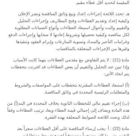
المقيمة لتحديد أقل عطاء مقيم.
هـ -تحدد اللائحة إجراءات إعداد وبيع وثائق المناقصة ونشر الإعلان
وكيفية إعداد وتقديم العطاءات وفتح المظاريف وإجراءات التحليل
والتقييم والبت وأحوال استبعاد العطاءات وأنواع الضمانات المطلوبة
لكل مناقصة وكيفية تحصيلها وشروط إعادتها لا صحابها وإجراءات الدفع
وغرامات التأخير والسداد وتسوية المنازعات وإبرام العقود وتنفيذها
وغيرها من الإجراءات المتعلقة بالمناقصات.
مادة (21) : لا يتم التفاوض مع مقدمي العطاءات مهما كانت الأسباب
وإذا تبين عند التحليل والتقييم أن بعض العطاءات قد اقترنت بتحفظات
يتم اتخاذ الآتي:
(‌أ) استبعاد العطاءات المقترنة بتحفظات على المواصفات والشروط
والمتطلبات الرئيسية المحددة في وثائق المناقصة.
(‌ب) إجراء تقييم مالي للتحفظات الثانوية بخلاف المحددة في البند(أ) من
هذه المادة ويضاف إلى إجمالي قيمة العطاء ويعاد ترتيب العطاءات وفقاً
لذلك وتحدد اللائحة الضوابط المتعلقة بهذه الفقرة.
مادة (22) : أ -يجب إرساء المناقصة على أقل العطاءات سعراً بعد
التقييم متى ما كان مستجيباً ومستوفياً لجميع شروط ومتطلبات