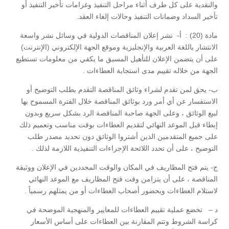
والنقدية على كل طرف أثناء مراحل التنفيذ وغرامات تأخير التنفيذ أو
تأخير السداد وضمانات التنفيذ وحالات إلغاء العقد.
مادة (20) : أ- نشر إعلان المناقصات الدولية في وسائل نشر واسعة
الانتشار باللغة العربية والإنجليزية وموقع الجهة الإلكتروني (الإنترنت)
على أن يتضمن الإعلان للتأهيل المسبق ما يكفي من معلومات تستطيع
الجهة من خلاله تقييم مدى استجابة العطاءات .
ب- يحق لمن تقدم لشراء وثائق المناقصة التقدم بطلب التوضيح أو
الاستفسار عن أي أمر ورد بوثائق المناقصة خلال الفترة المسموح بها
لبيع الوثائق ، وعلى الجهة صاحبة المناقصة الرد بشكل سريع وبدون
إبطاء قبل الموعد النهائي لتقديم العطاءات بوقت مناسب وتعميم ذلك
على جميع المتقدمين الذين أشتروا الوثائق دون تحديد مصدر طلب
التوضيح ، على أن تحدد اللائحة الإجراءات التنفيذية اللازمة لذلك .
ج- يتم فتح المظاريف في المكان والوقت المحددين في الإعلان ووثيقة
المناقصة ، على أن يتزامن وقت فتح المظاريف مع الموعد النهائي
لاستلام العطاءات وبحضور أصحاب العطاءات أو من يمثلهم رسمياً .
د – تخضع عملية تقييم العطاءات للمعايير والمنهجية الموضحة في
كراسة الشروط وتتم المقارنة بين العطاءات على أساس الأسعار