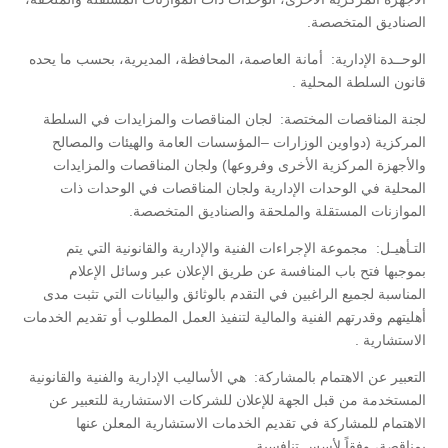
الصناديق المتخصصة.
الوحــدة الإدارية:
أمانة العاصمة، المحافظة، المديرية، بحسب ما يحده
قانون السلطة المحلية .
لجنة المناقصات المختصة:
لجان المناقصات والمزايدات في السلطة
المركزية (دواوين الوزارات –المؤسسات العامة والهيئات والمصالح
والأجهزة المركزية الأخرى وفروعها) ولجان المناقصات والمزايدات
المحلية في الوحدات الإدارية ولجان المناقصات في الوحدات ذات
الموازنات المستقلة والملحقة والصناديق المتخصصة.
التـأهيـل:
مجموعة الإجراءات الفنية والإدارية والقانونية التي يتم
بموجبها فتح باب المنافسة عن طريق الإعلان عبر وسائل الإعلام
المناسبة لجميع الراغبين في التقدم بالوثائق والبيانات التي تثبت مدى
أهليتهم وقدرتهم الفنية والمالية لتنفيذ العمل المطلوب أو تقديم الخدمات
الاستشارية .
التعبير عن الاهتمام بالمشاركة: هي الأساليب الإدارية والفنية والقانونية
المستخدمة من قبل الجهة للإعلان للشركات الاستشارية للتعبير عن
الاهتمام للمشاركة في تقديم الخدمات الاستشارية المعلن عنها
بمناقصة، وفقاً لأسس تنافسية.