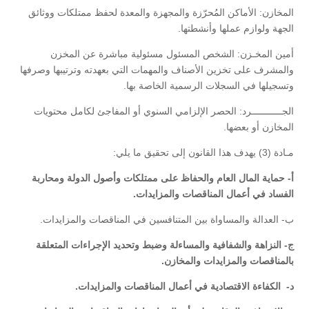
المخازن:
الأماكن المُحرّزة والمجهزة والمعدة لحفظ ممتلكات ووثائق
الجهة ولوازم عملها وأنشطتها.
أمين المخـزن:
الشخص المسئول مسئولية مباشرة عن المخزن
والمشرف على تخزين الأصناف والمهمات التي بعهدته وترتيبها وصرفها
وتسجيلها في السجلات الرسمية الخاصة بها.
الجـــــــــــرد:
الحصر الإلزامي السنوي أو المفاجئ لكامل محتويات
المخازن أو بعضها.
مـادة (3) يهدف هذا القانون إلى تحقيق ما يلي:
‌أ- حماية المال العام والحفاظ على ممتلكات وأصول الدولة ومحاربة
الفساد في أعمال المناقصات والمزايدات.
‌ب- العدالة والمساواة بين المتنافسين في المناقصات والمزايدات.
‌ج- النزاهة والشفافية والمساءلة وضبط وتحديد الإجراءات المتعلقة
بالمناقصات والمزايدات والمخازن.
‌د- الكفاءة الاقتصادية في أعمال المناقصات والمزايدات.