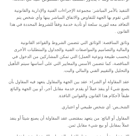
التنفيذ بالأمر المباشر:
مجموعة الإجراءات الفنية والإدارية والقانونية
التي تقوم بها الجهة للتفاوض والاتفاق المباشر بينها وأي شخص يتم
التعاقد معه لتوريد سلعة أو تأدية خدمة وفقاً للشروط المحددة في هذا
القانون .
وثائق المناقصة:
الوثائق التي تتضمن الشروط والقواعد القانونية
والمالية والتصاميم والمواصفات الفنية والجداول والمتطلبات الأخرى
(بحسب طبيعة ونوعية العمل) التي تمكن المشاركين من الدخول في
المناقصة، كما تتضمن الأسس والمعايير التي على أساسها سيتم التأهيل
والتحليل والتقييم الفني والمالي والبت.
عقد المقاولة أو الشراء:
عقد بين الجهة والمقاول يتعهد فيه المقاول بأن
يصنع شيءً أو ينفذ عملاً أو يقدم خدمة مقابل أجر، أو بين الجهة والبائع
طبقاً لأحكام هذا القانون والقوانين النافذة.
الشخــص:
أي شخص طبيعي أو اعتباري.
المقاول أو البائع:
من يتعهد بمقتضى عقد المقاولة أن يصنع شيئاً أو ينفذ
عملاً بمقابل أو بيع شيء مقابل ثمن.