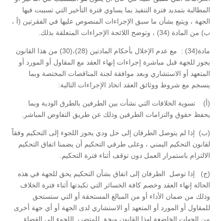
المطالبة بتمديد فترة التنفيذ بما يساوي فترة التأخير التي تسببت فيها
الجهة ، ويتبع بشأن ما سبق الإجراءات المنصوص عليها في الفقرتين (أ ،
ب) من المادة (34) ، وتوضح اللائحة الإجراءات المتعلقة بذلك.
مادة(34) : مع عدم الإخلال بأحكام المادتين (28)،(30) من هذا القانون
يجوز للجهة قبل مباشرة إجراءات إنهاء العقد مع المقاول أو المورد أو
المتعهد أو الاستشاري وبعد موافقة لجنة المناقصات المختصة وبما
ينسجم مع شروط ووثائق العقد اتخاذ الإجراءات التالية:
(‌أ) تسوية الخلافات التي نشأت بين الطرفين بالطرق الودية وبما
يحفظ حقوق والتزامات الطرفين وذلك عن طريق التفاوض المباشر.
(‌ب) إذا لم يتوصل الطرفان إلى حل ودي يجوز اللجوء إلى التحكيم وفقاً
لقانون التحكيم اليمني ، وعلى طرفي التحكيم أن يضمنا اتفاق التحكيم
الالتزام باستمرار العمل دون توقف أثناء فترة التحكيم.
(‌ج) إذا توصل الطرفان إلى اتفاق بشأن التحكيم يحق للجهة في هذه
الحالة إنهاء العقد وخصم كافة الخسائر التي تكبدتها أثناء فترة الخلاف
وذلك من ضمان الأداء أو من المبالغ المستحقة أو التي ستستحق
للمقاول أو المورد أو المتعهد أو الاستشاري لدى الجهة أو أي جهة أخرى
من الجهات الخاضعة لهذا القانون ويحق للمتضرر اللجوء إلى القضاء.