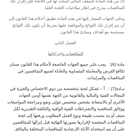
(أ) من هذه المادة السقف المالي المحدد لها في اللائحة فإن إقرار تلك
المناقصات يندرج في إطار صلاحيات اللجنة العليا.
وعلى الجهات المشار إليها في هذه المادة تطبيق أحكام هذا القانون إلى
أن يتم إقرار تلك اللوائح والموافقة عليها بشرط أن تكون تلك اللوائح
منسجمة مع أهداف ومبادئ هذا القانون.
الفصل الثاني
المناقصات وإجراءاتها
مادة (6): يجب على جميع الجهات الخاضعة لأحكام هذا القانون ضمان
تكافؤ الفرص والمعاملة المتساوية والعادلة لجميع المتنافسين في
المناقصات والمزايدات.
مـادة(7) : أ – تشكل لجنة متخصصة من ذوي الاختصاص والخبرة في
المجالات الفنية والمالية والقانونية من الجهة نفسها أومن الجهات
الأخرى أو بالاستعانة بشخص متخصص تتولى وضع ومراجعة المواصفات
ووثائق المناقصة والاشتراطات الفنية الوافية والتكلفة التقديرية لكل
صنف أو بند بحسب طبيعة ونوع العمل المطلوب ورفعها إلى لجنة
المناقصات المختصة لإقرارها بصورتها النهائية قبل إنزالها للمتناقصين
على أن يتم استخدام الأدلة الإرشادية للمناقصات المختلفة والوثائق