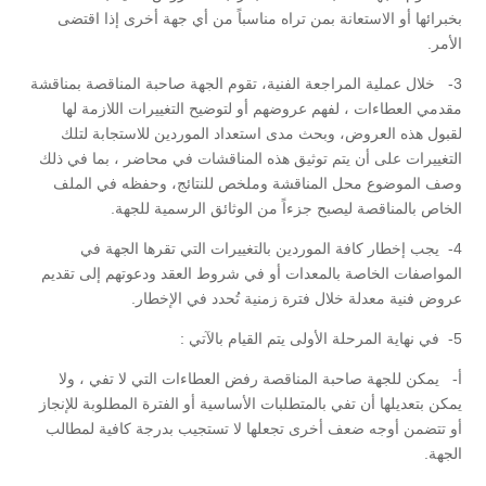
بخبرائها أو الاستعانة بمن تراه مناسباً من أي جهة أخرى إذا اقتضى
الأمر.
3- خلال عملية المراجعة الفنية، تقوم الجهة صاحبة المناقصة بمناقشة
مقدمي العطاءات ، لفهم عروضهم أو لتوضيح التغييرات اللازمة لها
لقبول هذه العروض، وبحث مدى استعداد الموردين للاستجابة لتلك
التغييرات على أن يتم توثيق هذه المناقشات في محاضر ، بما في ذلك
وصف الموضوع محل المناقشة وملخص للنتائج، وحفظه في الملف
الخاص بالمناقصة ليصبح جزءاً من الوثائق الرسمية للجهة.
4- يجب إخطار كافة الموردين بالتغييرات التي تقرها الجهة في
المواصفات الخاصة بالمعدات أو في شروط العقد ودعوتهم إلى تقديم
عروض فنية معدلة خلال فترة زمنية تُحدد في الإخطار.
5- في نهاية المرحلة الأولى يتم القيام بالآتي :
أ‌- يمكن للجهة صاحبة المناقصة رفض العطاءات التي لا تفي ، ولا
يمكن بتعديلها أن تفي بالمتطلبات الأساسية أو الفترة المطلوبة للإنجاز
أو تتضمن أوجه ضعف أخرى تجعلها لا تستجيب بدرجة كافية لمطالب
الجهة.