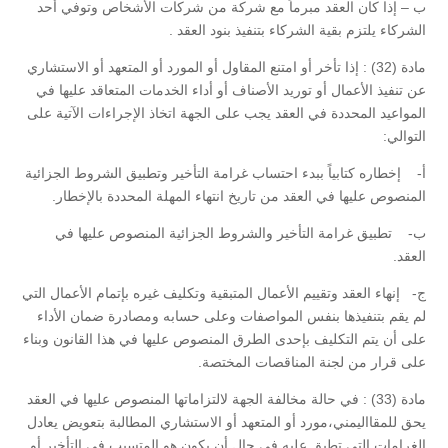
ب – إذا كان العقد مبرماً مع شركة من شركات الأشخاص وتوفي أحد
الشركاء يلتزم بقية الشركاء بتنفيذ بنود العقد .
مادة (32) : إذا تأخر أو امتنع المقاول أو المورد أو المتعهد أو الاستشاري
عن تنفيذ الأعمال أو توريد الأصناف أو أداء الخدمات المتعاقد عليها في
المواعيد المحددة في العقد يجب على الجهة اتخاذ الإجراءات الآتية على
التوالي:
‌أ- إخطاره كتابياً ببدء احتساب غرامة التأخير وتطبيق الشروط الجزائية
المنصوص عليها في العقد من تاريخ انتهاء المهلة المحددة بالإخطار.
‌ب- تطبيق غرامة التأخير والشروط الجزائية المنصوص عليها في
العقد.
‌ج- إنهاء العقد وتقييم الأعمال المتبقية وتكليف غيره بإتمام الأعمال التي
لم يقم بتنفيذها بنفس المواصفات وعلى حسابه ومصادرة ضمان الأداء
على أن يتم التكليف بإحدى الطرق المنصوص عليها في هذا القانون وبناء
على قرار من لجنة المناقصات المختصة.
مادة (33) : في حالة مخالفة الجهة لالتزاماتها المنصوص عليها في العقد
يحق للمقااليمني،مورد أو المتعهد أو الاستشاري المطالبة بتعويض يعادل
الغرامات التي تطبق عليه في حال أن يكون هو المتسبب في التأخير أو