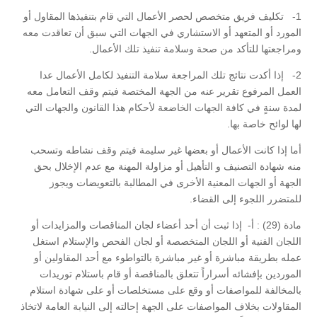
1- تكليف فريق متخصص لحصر الأعمال التي قام بتنفيذها المقاول أو
المورد أو المتعهد أو الاستشاري في الجهات التي سبق أن تعاقدت معه
ومراجعتها للتأكد من صحة وسلامة تنفيذ تلك الأعمال.
2- إذا أكدت نتائج تلك المراجعة سلامة التنفيذ لكامل الأعمال عدا
العمل المرفوع تقرير عنه من الجهة المختصة فيتم وقف التعامل معه
لمدة سنةٍ في كافة الجهات الخاضعة لأحكام هذا القانون والجهات التي
لها لوائح خاصة بها.
أما إذا كانت الأعمال أو بعضها غير سليمة فيتم وقف نشاطه وتسحب
منه شهادة التصنيف و التأهيل أو مزاولة المهنة مع عدم الإخلال بحق
الجهة أو الجهات المعنية الأخرى في المطالبة بالتعويضات ويجوز
للمتضرر اللجوء إلى القضاء.
مادة (29) : أ- إذا ثبت أن أحد أعضاء لجان المناقصات والمزايدات أو
اللجان الفنية أو اللجان المتخصصة أو لجان الفحص والإستلام استغل
عمله بطريقة مباشرة أو غير مباشرة بالتواطوء مع أحد المقاولين أو
الموردين بإفشائه أسراراً تتعلق بالمناقصة أو قام باستلام توريدات
بالمخالفة للمواصفات أو وقع على مستخلصات أو على شهادة استلام
المقاولات بخلاف المواصفات على الجهة إحالته إلى النيابة العامة لاتخاذ