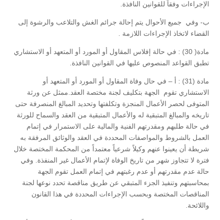
الإجراءات وفقاً للقوانين النافذة.
ب- وفي جميع الأحوال يتم إحالة جرائم الغش والتلاعب والرشوة إلى
القضاء لاتخاذ الإجراءات اللازمة .
مادة( 30) : في حالة إفلاس المقاول أو المورد أو المتعهد أو الاستشاري
تطبق القواعد المنصوص عليها في القوانين النافذة.
مادة (31) : أ – في حال وفاة المقاول أو المورد أو المتعهد أو
الاستشاري تقوم الجهة بتكليف لجنة مختصة العقد.ممثل عن ورثة
المتوفى لحصر الأعمال المنجزة وتكلفتها وتحديد المبالغ المنصرفة حتى
تاريخه والمبالغ المتبقية له والأعمال المتبقية من العقد والسماح للورثة
في حالة طلبهم ومقدرتهم الفنية والمالية على الاستمرار في إتمام
العمل بالشروط والمواصفات المحددة في العقد والوثائق المرفقة به
شريطة أن يعينوا عنهم وكيلاً شرعياً معتمداً من المحكمة المختصة خلال
فترة لا تتجاوز شهر من تاريخ الوفاة لإتمام الأعمال غير المنفذة. وفي
حالة عدم مقدرتهم أو عدم رغبتهم في إتمام العمل تقوم الجهة
بمحاسبتهم وتنفيذ الجزء المتبقي عن طريق مناقصة تحدد نوعها لجنة
المناقصات المختصة وبحسب الإجراءات المحددة في هذا القانون
واللائحة.