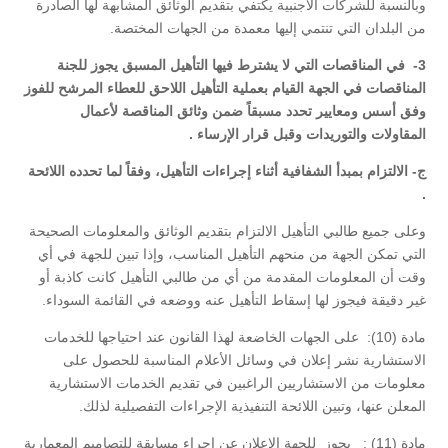
وبالنسبة للشركات الأجنبية يكتفي بتقديم الوثائق المشابهة لها الصادرة
من البلدان التي تنتمي إليها معمدة من الجهات المختصة.
3- في المناقصات التي لا يشترط فيها التأهيل المسبق يجوز للجنة
المناقصات في الجهة القيام بعملية التأهيل اللاحق للعطاء المرشح للفوز
وفق أسس ومعايير تحدد مسبقاً ضمن وثائق المناقصة لأعمال
المقاولات والتوريدات وقبل قرار الإرساء .
‌ج- الالتزام بمبدأ الشفافية أثناء إجراءات التأهيل، وفقاً لما تحدده اللائحة
.
وعلى جميع طالبي التأهيل الالتزام بتقديم الوثائق والمعلومات الصحيحة
التي تمكن الجهة من منحهم التأهيل المناسب، وإذا تبين للجهة في أي
وقت أن المعلومات المقدمة من أي من طالبي التأهيل كانت كاذبة أو
غير دقيقة فيجوز لها إسقاط التأهيل عنه ووضعه في القائمة السوداء.
مادة (10): على الجهات الخاضعة لهذا القانون عند احتياجها للخدمات
الاستشارية نشر إعلان في وسائل الأعلام المناسبة للحصول على
معلومات من الاستشاريين الراغبين في تقديم الخدمات الاستشارية
المعلن عنها، وتبين اللائحة التنفيذية الإجراءات التفصيلية لذلك.
مادة (11) : يجوز للجهة الإعلان عن إجراء مسابقة للتصاميم المعمارية