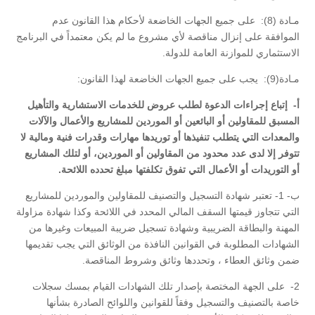
مـادة (8): على جميع الجهات الخاضعة لأحكام هذا القانون عدم
الموافقة على إنزال مناقصة لأي مشروع ما لم يكن معتمداً في البرنامج
الاستثماري للموازنة العامة للدولة.
مـادة(9): يجب على جميع الجهات الخاضعة لهذا القانون:
‌أ- إتباع إجراءات الدعوة لطلب عروض للخدمات الاستشارية والتأهيل
المسبق للمقاولين أو البائعين أو الموردين للمشاريع والأعمال والآلات
والمعدات التي يتطلب تنفيذها أو توريدها مهارات وقدرات فنية ومالية لا
تتوفر إلا لدى عدد محدود من المقاولين أو الموردين، أو لتلك المشاريع
أو التوريدات أو الأعمال التي تفوق تكلفتها مبلغ تحدده اللائحة.
‌ب- 1- تعتبر شهادة التسجيل والتصنيف للمقاولين والموردين للمشاريع
التي تتجاوز قيمتها السقف المالي المحدد في اللائحة وكذا شهادة مزاولة
المهنة والبطاقة الضريبية وشهادة تسجيل ضريبة المبيعات وغيرها من
الشهادات المطلوبة في القوانين النافذة من الوثائق التي يجب تقديمها
ضمن وثائق العطاء ، وتحددها وثائق وشروط المناقصة.
2- على الجهة المختصة بإصدار تلك الشهادات القيام بمسك سجلات
خاصة بالتصنيف والتسجيل وفقاً للقوانين واللوائح الصادرة بشأنها