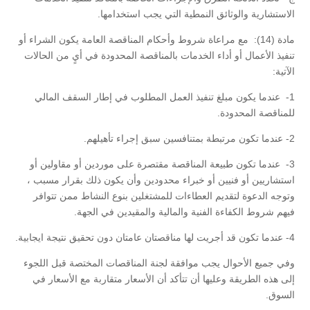
الاستشارية والوثائق النمطية التي يجب استخدامها.
مادة (14): مع مراعاة شروط وأحكام المناقصة العامة يكون الشراء أو
تنفيذ الأعمال أو أداء الخدمات بالمناقصة المحدودة في أيٍ من الحالات
الآتية:
1- عندما يكون مبلغ تنفيذ العمل المطلوب في إطار السقف المالي
للمناقصة المحدودة.
2- عندما تكون مرتبطة بمتنافسين سبق إجراء تأهيلهم.
3- عندما تكون طبيعة المناقصة مقتصرة على موردين أو مقاولين أو
استشاريين أو فنيين أو خبراء محدودين وأن يكون ذلك بقرار مسبب ،
وتوجه الدعوة لتقديم العطاءات للمشتغلين بنوع النشاط ممن تتوافر
فيهم شروط الكفاءة الفنية والمالية والمقيدين في الجهة.
4- عندما تكون قد أجريت لها مناقصتان عامتان دون تحقيق نتيجة ايجابية.
وفي جميع الأحوال يجب موافقة لجنة المناقصات المختصة قبل اللجوء
إلى هذه الطريقة وعليها أن تتأكد أن الأسعار متقاربة مع الأسعار في
السوق.