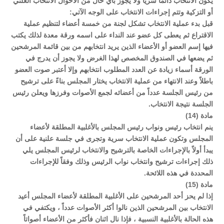
يكون الانتخاب دائماً سرياً ولا يجوز بأي حال من الأحوال الانتخاب العلني
أو التزكية وتتم إجراءات الانتخاب على الوجه الآتي:
قبل بدء عملية الانتخاب تشكل لجنة من خمسة أعضاء لتنظيم عملية
الاقتراع ثم يعطى كل عضو عند النداء على اسمه ورقة معدة لذلك يكتب
فيها إسم العضو أو الأعضاء الذين يريد انتخابهم من بين قائمة المرشحين
ثم يضعها في الصندوق المخصص لهذا الغرض ولا يجوز أن يدرج في
الورقة أسماء زيادة عن العدد المطلوب انتخابهم وإلا أعتبر صوت العضو
باطلاً وعند الانتهاء من عملية الانتخاب يختار المجلس بناءً على ترشيح
من رئيس الجلسة عدداً من أعضائه لجمع الأصوات وفرزها ويعلن رئيس
الجلسة نتيجة الانتخاب.
مادة (14)
ينم انتخاب رئيس ونواب رئيس المجلس بالأغلبية المطلقة لأعضاء
المجلس وتكون عملية الانتخاب سرية وتجرى في جلسة علنية على أن
يبدأ أولاً بالإجراءات الخاصة بالترشيح والانتخاب لرئيس المجلس يلي
ذلك إجراءات ترشيح وانتخاب نواب الرئيس وذلك وفقاً للإجراءات
المحددة في هذه اللائحة.
مادة (15)
إذا لم يحز أحد المرشحين على الأغلبية المطلقة لأعضاء المجلس أعيد
الانتخاب بين المرشحين الذين نالوا أكثر الأصوات عدداً ، ويكتفي في
هذه الحالة بالأغلبية النسبية ، فإذا نال اثنان فأكثر من الأعضاء أصواتاً