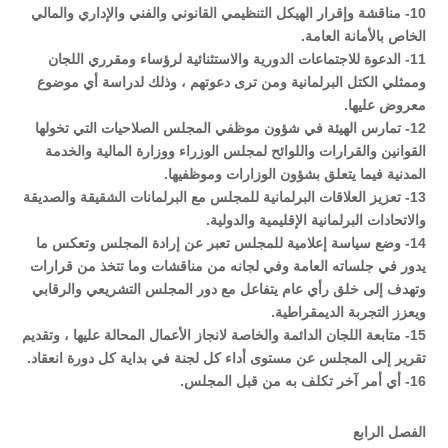
10- مناقشة وإقرار الهيكل التنظيمي القانوني والفني والإداري والمالي
الخاص بالأمانة العامة.
11- الدعوة للاجتماعات الدورية والاستثنائية لرؤساء ومقرري اللجان
وممثلي الكتل البرلمانية ومن ترى دعوتهم ، وذلك لدراسة أي موضوع
معروض عليها.
12- تمارس الهيئة في شؤون موظفي المجلس الصلاحيات التي تخولها
القوانين والقرارات واللوائح لمجلس الوزراء ووزارة المالية والخدمة
المدنية فيما يتعلق بشؤون الوزارات وموظفيها.
13- تعزيز العلاقات البرلمانية للمجلس مع البرلمانات الشقيقة والصديقة
والاتحادات البرلمانية الإقليمية والدولية.
14- وضع سياسة إعلامية للمجلس تعبر عن إرادة المجلس وتعكس ما
يدور في جلساته العامة وفي لجانه من مناقشات وما تتخذ من قرارات
وتهدف إلى خلق رأي عام يتفاعل مع دور المجلس التشريعي والرقابي
ويعزز التجربة الديمقراطية.
15- متابعة اللجان الدائمة والخاصة لانجاز الأعمال المحالة عليها ، وتقديم
تقرير إلى المجلس عن مستوى أداء كل لجنة في بداية كل دورة انعقاد.
16- أي أمر آخر تكلف به من قبل المجلس.
الفصل الرابع