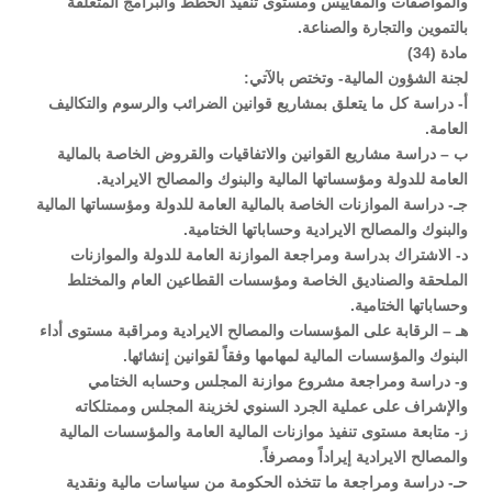
والمواصفات والمقاييس ومستوى تنفيذ الخطط والبرامج المتعلقة
بالتموين والتجارة والصناعة.
مادة (34)
لجنة الشؤون المالية- وتختص بالآتي:
أ- دراسة كل ما يتعلق بمشاريع قوانين الضرائب والرسوم والتكاليف
العامة.
ب – دراسة مشاريع القوانين والاتفاقيات والقروض الخاصة بالمالية
العامة للدولة ومؤسساتها المالية والبنوك والمصالح الايرادية.
جـ- دراسة الموازنات الخاصة بالمالية العامة للدولة ومؤسساتها المالية
والبنوك والمصالح الايرادية وحساباتها الختامية.
د‌- الاشتراك بدراسة ومراجعة الموازنة العامة للدولة والموازنات
الملحقة والصناديق الخاصة ومؤسسات القطاعين العام والمختلط
وحساباتها الختامية.
هـ – الرقابة على المؤسسات والمصالح الايرادية ومراقبة مستوى أداء
البنوك والمؤسسات المالية لمهامها وفقاً لقوانين إنشائها.
و‌- دراسة ومراجعة مشروع موازنة المجلس وحسابه الختامي
والإشراف على عملية الجرد السنوي لخزينة المجلس وممتلكاته
ز‌- متابعة مستوى تنفيذ موازنات المالية العامة والمؤسسات المالية
والمصالح الايرادية إيراداً ومصرفاً.
حـ- دراسة ومراجعة ما تتخذه الحكومة من سياسات مالية ونقدية