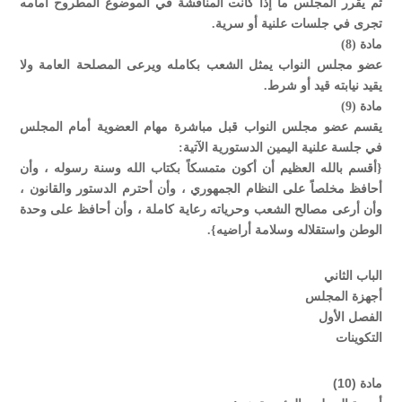
ثم يقرر المجلس ما إذا كانت المناقشة في الموضوع المطروح أمامه
تجرى في جلسات علنية أو سرية.
مادة (8)
عضو مجلس النواب يمثل الشعب بكامله ويرعى المصلحة العامة ولا
يقيد نيابته قيد أو شرط.
مادة (9)
يقسم عضو مجلس النواب قبل مباشرة مهام العضوية أمام المجلس
في جلسة علنية اليمين الدستورية الآتية:
{أقسم بالله العظيم أن أكون متمسكاً بكتاب الله وسنة رسوله ، وأن
أحافظ مخلصاً على النظام الجمهوري ، وأن أحترم الدستور والقانون ،
وأن أرعى مصالح الشعب وحرياته رعاية كاملة ، وأن أحافظ على وحدة
الوطن واستقلاله وسلامة أراضيه}.
الباب الثاني
أجهزة المجلس
الفصل الأول
التكوينات
مادة (10)