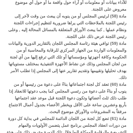
للأداء ببيانات أو معلومات أو آراء حول واقعة ما أو حول أي موضوع
معروض على اللجنة.
مادة (58) لرئيس المجلس أو من ينوبه أن يبعث من وقت لآخر إلى
رئيس اللجنة بالملاحظات التي يراها ضرورية لتنظيم إجراءات اللجنة
ونظام عملها , كما يبعث الأوراق المتعلقة بالمسائل المحالة إليه , وعلى
رئيس اللجنة عرض ذلك على اللجنة.
مادة (59) توافي هيئة رئاسة المجلس اللجان بالتقارير الدورية والبيانات
والمعلومات الواردة من الجهاز المركزي للرقابة والمحاسبة أو من
الحكومة وكافة أجهزتها ومؤسساتها أو تلك التي ترفع إليها من أي لجنة
من لجان المجلس وذلك عن نشاط الأجهزة التنفيذية بمختلف مستوياتها
بهدف تحليلها وتقييمها وتقديم تقارير عنها إلى المجلس إذا تطلب الأمر
ذلك.
مادة (60) تعقد كل لجنة اجتماعاتها بناءً على دعوة من رئيسها أو من
ينوب أو بناءً على دعوة من رئسي المجلس كما يجب دعوتها للانعقاد إذا
طلب ذلك ثلث أعضائها وتكون دعوة اللجنة قبل موعد عقد اجتماعها
بأربع وعشرين ساعة على الأقل ويخطر الأعضاء بجدول أعمال الاجتماع
مرفقاً به المشروعات والأوراق موضوع البحث.
مادة (61) تضع كل لجنة من اللجان الدائمة للمجلس في بداية كل دورة
من دورات انعقاد المجلس برنامج عمل يتضمن الأولويات والمهام
التشريعية والرقابية الموكلة إليها خلال تلك الدورة وعرض ذلك على هيئة