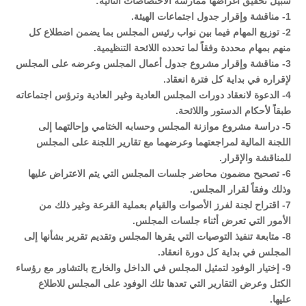
سبيل تحقيق أغراضها ممارسة الاختصاصات التالية:
1- مناقشة وإقرار جدول اجتماعات الهيئة.
2- توزيع المهام فيما بين نواب رئيس المجلس بما يضمن اضطلاع كل
منهم بمهام محددة وفقاً لما تحدده اللائحة التنظيمية.
3- مناقشة وإقرار مشروع جدول أعمال المجلس وعرضه على المجلس
لإقراره في بداية كل فترة انعقاد.
4- الدعوة لانعقاد دورات المجلس العادية وغير العادية وترؤس اجتماعاته
طبقاً لأحكام الدستور واللائحة.
5- دراسة مشروع موازنة المجلس وحسابه الختامي وإحالتهما إلى
اللجنة المالية لمراجعتهما وعرضهما مع تقارير اللجنة على المجلس
للمناقشة والإقرار.
6- تصحيح مضمون محاضر جلسات المجلس التي يتم الاعتراض عليها
وذلك وفقاً لقرار المجلس.
7- اقتراح لجنة لفرز الأصوات والقيام بعملية القرعة وغير ذلك من
الأمور التي تعرض أثناء جلسات المجلس.
8- متابعة تنفيذ التوصيات التي يقرها المجلس وتقديم تقرير بشأنها إلى
المجلس في بداية كل دورة انعقاد.
9- إختيار الوفود لتمثيل المجلس في الداخل والخارج بالتشاور مع رؤساء
الكتل وعرض التقارير التي تعدها تلك الوفود على المجلس للاطلاع
عليها.