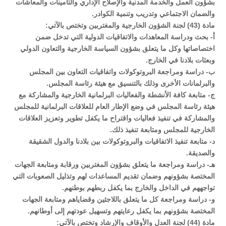
بشؤون العمل والخدمة المدنية والإصلاح الإداري والتأمينات والمعاشات
والضمان الاجتماعي وتدريب وتنمية الكوادر.
مادة (43) لجنة الشؤون الخارجية والمغتربين وتختص بالآتي:
‌أ- بحث ودراسة المعاهدات والاتفاقيات الدولية التي تدخل ضمن
اختصاصاتها وكل ما يتعلق بشؤون السياسة الخارجية والتعاون الدولي
وبعثات بلادنا في الخارج.
‌ب- دراسة ومراجعة البروتوكولات واتفاقيات التعاون بين المجلس
والبرلمانات الأخرى وذلك بالتنسيق مع هيئة رئاسة المجلس.
‌ج- متابعة كافة الأنشطة والفعاليات البرلمانية الخارجية والمشاركة مع
هيئة رئاسة المجلس في وضع الإطار العام للعلاقات البرلمانية للمجلس
والمشاركة في تنفيذ فعاليات واقتراح ما يكفل تطوير وتعزيز العلاقات
الخارجية للمجلس ومتابعة تنفيذ ذلك.
‌د- متابعة تنفيذ الاتفاقيات والبروتوكولات بين بلادنا والدول الشقيقة
والصديقة.
هـ- دراسة ومراجعة ما يتعلق بشؤون المغتربين ورقابة ومتابعة الجهات
المختصة بشؤونهم وضمان تقديم المساعدات لهم وتذليل الصعوبات التي
تواجههم في الداخل والخارج بما يكفل ربطهم بوطنهم.
و‌- دراسة ومراجعة كل ما يتعلق باللاجئين وقضاياهم ومتابعة الجهات
المختصة بشؤونهم بما يكفل رعايتهم وتسهيل عودتهم إلى أوطانهم.
مادة (44) لجنة العدل والأوقاف والإرشاد وتختص بالآتي: