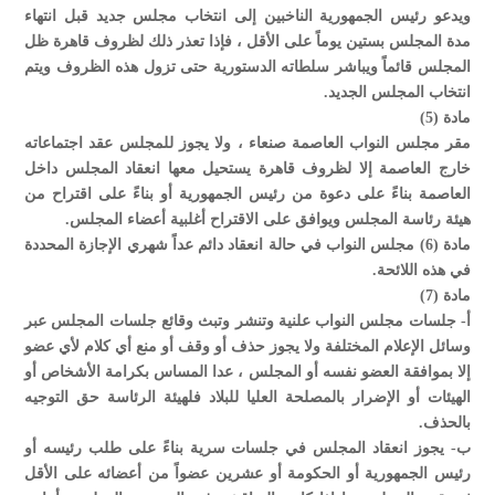
ويدعو رئيس الجمهورية الناخبين إلى انتخاب مجلس جديد قبل انتهاء
مدة المجلس بستين يوماً على الأقل ، فإذا تعذر ذلك لظروف قاهرة ظل
المجلس قائماً ويباشر سلطاته الدستورية حتى تزول هذه الظروف ويتم
انتخاب المجلس الجديد.
مادة (5)
مقر مجلس النواب العاصمة صنعاء ، ولا يجوز للمجلس عقد اجتماعاته
خارج العاصمة إلا لظروف قاهرة يستحيل معها انعقاد المجلس داخل
العاصمة بناءً على دعوة من رئيس الجمهورية أو بناءً على اقتراح من
هيئة رئاسة المجلس ويوافق على الاقتراح أغلبية أعضاء المجلس.
مادة (6) مجلس النواب في حالة انعقاد دائم عداً شهري الإجازة المحددة
في هذه اللائحة.
مادة (7)
أ- جلسات مجلس النواب علنية وتنشر وتبث وقائع جلسات المجلس عبر
وسائل الإعلام المختلفة ولا يجوز حذف أو وقف أو منع أي كلام لأي عضو
إلا بموافقة العضو نفسه أو المجلس ، عدا المساس بكرامة الأشخاص أو
الهيئات أو الإضرار بالمصلحة العليا للبلاد فلهيئة الرئاسة حق التوجيه
بالحذف.
ب- يجوز انعقاد المجلس في جلسات سرية بناءً على طلب رئيسه أو
رئيس الجمهورية أو الحكومة أو عشرين عضواً من أعضائه على الأقل