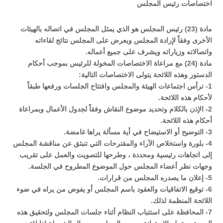
اختصاصات رئيس المجلس
مادة (23) رئيس المجلس هو الذي يمثل المجلس في اتصاله بالهيئات
الأخرى وفقاً لإرادة المجلس ويعرض على المجلس نتائج لقاءاته
واتصالاته وزياراته ويشرف على جميع أعماله.
مادة (24) مع مراعاة الاختصاصات المخولة للرئيس بموجب أحكام
الدستور وهذه اللائحة يتولى الاختصاصات التالية:
1- ترأس اجتماعات الهيئة والمجلس وافتتاح الجلسات ورفعها طبقاً
لأحكام هذه اللائحة.
2- الإذن بالكلام وتحديد موضوع النقاش وفقاً لجدول الأعمال وبمراعاة
أحكام هذه اللائحة.
3- التوضيح أو الاستيضاح في أية مسألة يراها غامضة.
4- بلورة واستخلاص الآراء والمقترحات التي تنبثق عن مناقشة المجلس
إلى اتجاهات رئيسية ومحددة ، وطرحها للتصويت والعمل على تقريب
وجهات نظر أعضاء المجلس حول الموضوع المطروح في الجلسة.
5- إعلان ما يصدره المجلس من قرارات.
6- توقيع الاتفاقيات والعقود باسم المجلس أو يفوض من يراه في ضوء
اللائحة المنظمة لذلك.
7- المحافظة على استتباب النظام أثناء جلسات المجلس ولتحقيق هذه