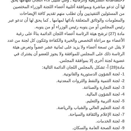
لاختصاصاته التشريعية والرقابية , وفي سبيل أداء اللجان لمهامها يحق
لها أن تدعو مباشرة وبموافقة أغلبية أعضاء اللجنة الوزراء المختصين
من المسئولين التنفيذيين وأن تطلب منهم تقديم كافة الإيضاحات
والمعلومات والوثائق المتعلقة بأدائها لمهامها , كما يحق لها أن تدعو عبر
رئيس المجلس أو من ينوبه رئيس الوزراء أو من ينوبه.
مادة (27) ترشح هيئة الرئاسة أعضاء اللجان الدائمة بناءً على رغبة
الأعضاء مع مراعاة التخصص والخبرة والكفاءة وتتكون كل لجنة من عدد
لا يقل عن تسعة أعضاء ولا يزيد على ثمانية عشر عضواً وتعرض هيئة
الرئاسة ذلك على المجلس للموافقة ولا يجوز للعضو أن يشترك في
عضوية لجنة أخرى إلا بموافقة المجلس.
مادة(28) أ- تشكل بالمجلس اللجان الدائمة التالية:
1- لجنة الشؤون الدستورية والقانونية.
2- لجنة التنمية والنفط والثروات المعدنية.
3- لجنة التجارة والصناعة.
4- لجنة الشؤون المالية.
5- لجنة التربية والتعليم.
6- لجنة التعليم العالي والشباب والرياضة.
7- لجنة الإعلام والثقافة والسياحة.
8- لجنة الخدمات.
9- لجنة الصحة العامة والسكان.