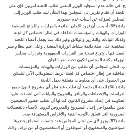
ج- في حالة عدم استجابة الوزير المعني لطلب اللجنة لمرتين فإن على
اللجنة أن تقدم تقرير إلى المجلس بهذا الشأن ليتم طلب الوزير إلى
المجلس لسؤاله عن أسباب عدم حضوره.
مادة (55) أ- يجب أن تزود اللجان الدائمة بالقرارات واللوائح المنظمة
للوزارات والهيئات والمؤسسات الداخلة في إطار اختصاص كل لجنة
وكذلك البيانات والتقارير والوثائق وغير ذلك مما يجعل أعضاء اللجنة
المختصة على صلة دائمة بنشاط الوزارة المعنية , وعلى علم بنظام سير
العمل فيها , وتودع نسخة من القرارات الجمهورية وقرارات مجلس
الوزراء مكتبة المجلس لتكون تحت نظر اللجان.
ب- للجان المجلس أن تطلب من الوزارات والهيئات والمؤسسات
الداخلية في إطار اختصاص كل لجنة الربط المعلوماتي الآلي لتتمكن
من الحصول على أي معلومات متعلقة بعمل اللجنة.
مادة ( 56) للجنة المختصة أن تطلب عند نظر أي مشروع قانون جميع
الدراسات والإحصاءات والوثائق والشروح والبيانات التي اعتمدت عليها
الحكومة في إعداد مشروع القانون كما لها أن تطلب حضور المختصين
الذين ساهموا في إعداد المشروع والمعروض لتزويد الأعضاء بالتفصيلات
الضرورية التي تتعلق بالأوجه الفنية والأغراض المستهدفة منه.
مادة (57) يجوز لأي من لجان المجلس عقد جلسات استماع يحضرها
المواطنون والصحفيون أو الموظفون أو المتخصصون أو من تراه , وذلك