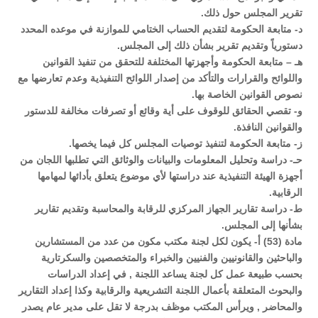
تقرير المجلس حول ذلك.
د‌- متابعة الحكومة لتقديم الحساب الختامي للموازنة في موعده المحدد
دستورياً وتقديم تقرير بشأن ذلك إلى المجلس.
هـ – متابعة الحكومة وأجهزتها المختلفة للتحقق من تنفيذ القوانين
واللوائح والقرارات والتأكد من إصدار اللوائح التنفيذية وعدم تعارضها مع
نصوص القوانين الخاصة بها.
و‌- تقصي الحقائق للوقوف على أية وقائع أو تصرفات مخالفة للدستور
والقوانين النافذة.
ز‌- متابعة الحكومة لتنفيذ توصيات المجلس كل فيما يخصها.
حـ- دراسة وتحليل المعلومات والبيانات والوثائق التي تطلبها اللجان من
أجهزة الهيئة التنفيذية عند دراستها لأي موضوع يتعلق بأدائها لمهامها
الرقابية.
ط‌- دراسة تقارير الجهاز المركزي للرقابة والمحاسبة وتقديم تقارير
بشأنها إلى المجلس.
مادة (53) أ- يكون لكل لجنة مكتب مكون من عدد من المستشارين
والباحثين والقانونيين والفنيين والخبراء والمتخصصين والسكرتارية
بحسب طبيعة عمل كل لجنة يساعد اللجنة , في إعداد الدراسات
والبحوث المتعلقة بأعمال اللجنة التشريعية والرقابية وكذا إعداد التقارير
والمحاضر , ويرأس المكتب موظف بدرجة لا تقل على مدير عام يصدر