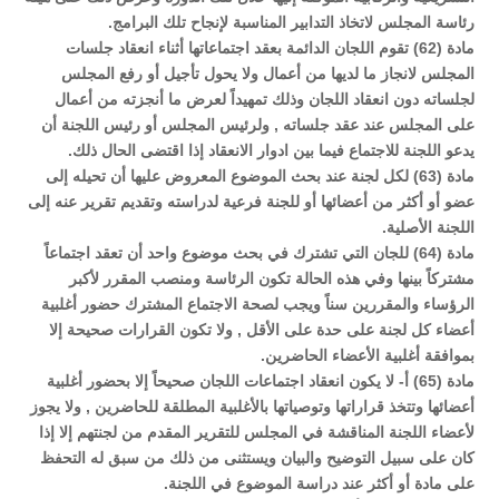
رئاسة المجلس لاتخاذ التدابير المناسبة لإنجاح تلك البرامج.
مادة (62) تقوم اللجان الدائمة بعقد اجتماعاتها أثناء انعقاد جلسات
المجلس لانجاز ما لديها من أعمال ولا يحول تأجيل أو رفع المجلس
لجلساته دون انعقاد اللجان وذلك تمهيداً لعرض ما أنجزته من أعمال
على المجلس عند عقد جلساته , ولرئيس المجلس أو رئيس اللجنة أن
يدعو اللجنة للاجتماع فيما بين ادوار الانعقاد إذا اقتضى الحال ذلك.
مادة (63) لكل لجنة عند بحث الموضوع المعروض عليها أن تحيله إلى
عضو أو أكثر من أعضائها أو للجنة فرعية لدراسته وتقديم تقرير عنه إلى
اللجنة الأصلية.
مادة (64) للجان التي تشترك في بحث موضوع واحد أن تعقد اجتماعاً
مشتركاً بينها وفي هذه الحالة تكون الرئاسة ومنصب المقرر لأكبر
الرؤساء والمقررين سناً ويجب لصحة الاجتماع المشترك حضور أغلبية
أعضاء كل لجنة على حدة على الأقل , ولا تكون القرارات صحيحة إلا
بموافقة أغلبية الأعضاء الحاضرين.
مادة (65) أ- لا يكون انعقاد اجتماعات اللجان صحيحاً إلا بحضور أغلبية
أعضائها وتتخذ قراراتها وتوصياتها بالأغلبية المطلقة للحاضرين , ولا يجوز
لأعضاء اللجنة المناقشة في المجلس للتقرير المقدم من لجنتهم إلا إذا
كان على سبيل التوضيح والبيان ويستثنى من ذلك من سبق له التحفظ
على مادة أو أكثر عند دراسة الموضوع في اللجنة.