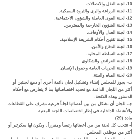
10- لجنة النقل والاتصالات.
11- لجنة الزراعة والري والثروة السمكية.
12- لجنة القوى العاملة والشؤون الاجتماعية.
13- لجنة الشؤون الخارجية والمغتربين.
14- لجنة العدل والأوقاف.
15- لجنة تقنين أحكام الشريعة الإسلامية.
16- لجنة الدفاع والأمن.
17- لجنة السلطة المحلية.
18- لجنة العرائض والشكاوي.
19- لجنة الحريات العامة وحقوق الإنسان.
20- لجنة المياه والبيئة.
ب- يجوز للمجلس إنشاء وتشكيل لجان دائمة أخرى أو دمج لجنتين أو
أكثر من اللجان الدائمة مع تحديد اختصاصاتها بما لا يتعارض مع أحكام
الدستور وهذه اللائحة.
جـ- للجان أن تشكل من بين أعضائها لجاناً فرعية تشرف على القطاعات
والأنشطة الداخلية في إطار اختصاصات اللجنة المعنية.
مادة (29)
أ- تنتخب كل لجنة من بين أعضائها رئيساً ومقرراً , ويكون لها سكرتير أو
أكثر من موظفي المجلس.