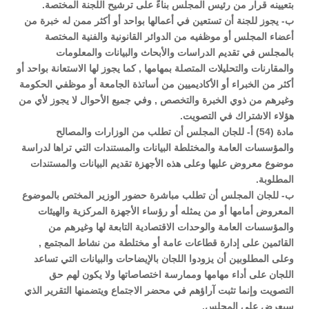
بتعيينه قرار من رئيس المجلس بناءً على ترشيح اللجنة المختصة.
ب- يجوز للجنة أن تستعين في أعمالها بواحد أو أكثر ممن له خبرة من
أعضاء المجلس أو موظفيه من الدوائر القانونية والفنية المختصة
بالمجلس في تقديم الدراسات والأبحاث والبيانات والمعلومات
والمقارنات والتحليلات المتصلة بمهامها , كما يجوز لها الاستعانة بواحد أو
أكثر من الخبراء أو الأكاديميين من أساتذة الجامعة أو موظفي الحكومة
وغيرهم من ذوي الخبرة والتخصص , وفي جميع الأحوال لا يجوز لأي من
هؤلاء الاشتراك في التصويت.
مادة (54) أ- للجان المجلس أن تطلب من الوزارات والمصالح
والمؤسسات العامة والمختلطة البيانات والمستندات التي تراها لدراسة
موضوع معروض عليها وعلى هذه الأجهزة تقديم البيانات والمستندات
المطلوبة.
ب- للجان المجلس أن تطلب مباشرة حضور الوزير المختص بالموضوع
المعروض أمامها أو من يمثله أو رؤساء الأجهزة المركزية والهيئات
والمؤسسات العامة والوحدات الاقتصادية التابعة لها وغيرهم من
القائمين على إدارة قطاعات عامة أو مختلطة من نشاط المجتمع ,
وعلى المطلوبين أن يزودوا اللجان بالإيضاحات والبيانات التي تساعد
اللجان على أداء مهامها وممارسة اختصاصاتها ولا يكون لهم حق
التصويت وإنما تثبت آراؤهم في محضر الاجتماع ويتضمنها التقرير الذي
سيعرض على المجلس.