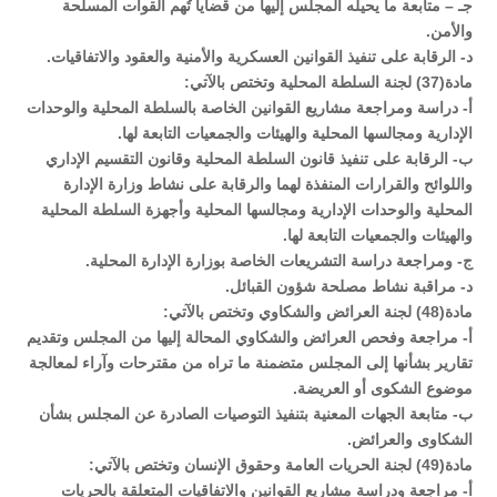
جـ – متابعة ما يحيله المجلس إليها من قضايا تُهم القوات المسلحة
والأمن.
د- الرقابة على تنفيذ القوانين العسكرية والأمنية والعقود والاتفاقيات.
مادة(37) لجنة السلطة المحلية وتختص بالآتي:
أ- دراسة ومراجعة مشاريع القوانين الخاصة بالسلطة المحلية والوحدات
الإدارية ومجالسها المحلية والهيئات والجمعيات التابعة لها.
ب- الرقابة على تنفيذ قانون السلطة المحلية وقانون التقسيم الإداري
واللوائح والقرارات المنفذة لهما والرقابة على نشاط وزارة الإدارة
المحلية والوحدات الإدارية ومجالسها المحلية وأجهزة السلطة المحلية
والهيئات والجمعيات التابعة لها.
ج- ومراجعة دراسة التشريعات الخاصة بوزارة الإدارة المحلية.
د‌- مراقبة نشاط مصلحة شؤون القبائل.
مادة(48) لجنة العرائض والشكاوي وتختص بالآتي:
أ- مراجعة وفحص العرائض والشكاوي المحالة إليها من المجلس وتقديم
تقارير بشأنها إلى المجلس متضمنة ما تراه من مقترحات وآراء لمعالجة
موضوع الشكوى أو العريضة.
ب- متابعة الجهات المعنية بتنفيذ التوصيات الصادرة عن المجلس بشأن
الشكاوى والعرائض.
مادة(49) لجنة الحريات العامة وحقوق الإنسان وتختص بالآتي:
أ‌- مراجعة ودراسة مشاريع القوانين والاتفاقيات المتعلقة بالحريات