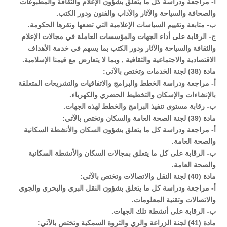
‌أ- مراجعة ودراسة كل ما يتعلق بشؤون الإعلام والثقافة والمطبوعات
والصحافة والسياحة والآثار والآداب والفنون ودور الكتب.
‌ب- متابعة وتقييم السياسات الإعلامية التي تضعها وتقرها الحكومة.
‌ج- الرقابة على أداء الجهات والمؤسسات العاملة في مجالات الإعلام
والثقافة والسياحة والآثار ودور الكتب بما يسهم في خدمة الأهداف
الاقتصادية والاجتماعية والثقافية , وبما لا يتعارض مع قيمنا الإسلامية.
مادة (38) لجنة الخدمات وتختص بالآتي:
أ‌- مراجعة ودراسة الخطط والبرامج والاتفاقيات والتشريعات المتعلقة
بالإنشاءات والإسكان والتخطيط الحضري والكهرباء.
ب‌- رقابة مستوى تنفيذ البرامج والخطط لهذه الجهات.
مادة (39) لجنة الصحة العامة والسكان وتختص بالآتي:
أ‌- مراجعة ودراسة كل ما يتعلق بشؤون السكان والأنشطة السكانية
والصحة العامة.
ب‌- الرقابة على كل ما يتعلق بمجالات السكان والأنشطة السكانية
والصحة العامة.
مادة (40) لجنة النقل والاتصالات وتختص بالآتي:
أ‌- مراجعة ودراسة كل ما يتعلق بشؤون النقل البري والبحري والجوي
والاتصالات وتقنية المعلومات.
ب‌- الرقابة على أنشطة تلك الجهات.
مادة (41) لجنة الزراعة والري والثروة السمكية وتختص بالآتي: