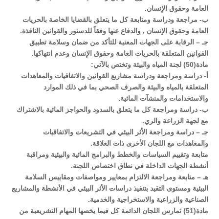
العامة وحقوق الإنسان.
ب‌- مراجعة ودراسة ومتابعة كل ما يتعلق بالقضايا الخاصة بالحريات
العامة وحقوق الإنسان , والدفاع عنها وفقاً للدستور والقوانين النافذة.
جـ – الرقابة على الجهات المعنية للتأكد من ضمان وسلامة تطبيق
القوانين المتعلقة بالحريات العامة وحقوق الإنسان وعدم انتهاكها.
مادة(50) لجنة المياه والبيئة وتختص بالآتي:
أ‌- دراسة ومراجعة ودراسة مشاريع القوانين والاتفاقيات والمعاهدات
المتعلقة بالمياه والبيئة والصرف الصحي بما في ذلك الموارد
والاستخدامات والمنشآت المائية.
ب‌- دراسة ومراجعة كل ما يتعلق بالسدود والحواجز المائية بالاشتراك
مع لجهة الزراعة والري.
جـ – دراسة ومراجعة الأثر البيئي في التشريعات والاتفاقيات
والمعاهدات مع اللجان الأخرى ذات العلاقة.
متابعة وتقييم السياسات والخطط والبرامج المائية والبيئية ومراقبة
أنشطة الجهات الداخلة في نطاق اختصاص اللجنة.
هـ – متابعة ومراجعة الالتزام بمعايير ومواصفات ومقاييس السلامة
البيئية ومستوى التقيد بتنفيذ دراسات الأثر البيئي في الأنشطة والمشاريع
الصناعية والزراعية والاستخراجية والخدمية.
مادة(51) تمارس اللجان الدائمة كل فيما يخصها المهام التشريعية من