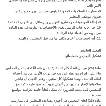
المهمة يحق له الاستعانة بحرس المجلس وبرجال الشرطة إذا اقتضى
الأمر ذلك.
8- ممارسة الصلاحيات المخولة لرئيس مجلس الوزراء فيما يخص
شؤون موظفي المجلس.
9- إحالة الموضوعات ومشاريع القوانين والرسائل إلى اللجان المختصة.
10- في حالة غياب الرئيس يقوم بالاختصاصات الواردة في هذه المادة
من ينوبه من أعضاء هيئة الرئاسة.
11- أية اختصاصات أخرى يكلف بها من قبل المجلس أو الهيئة.
الفصل الخامس
تشكيل اللجان واختصاصاتها
مادة (25) مع مراعاة أحكام المادة (27) من هذه اللائحة يشكل المجلس
بناءً على اقتراح من هيئة الرئاسة في دورته الأولى من بين أعضائه
لجانه الدائمة ، ويعيد تشكيلها كل سنتين ، وعلى اللجان أن تباشر
صلاحياتها لإنجاز ما لديها من أعمال تمهيداً لعرضها عليه ، كما يحق
للمجلس كلما دعت الضرورة أن يشكل لجاناً خاصة لدراسة مواضيع
محددة.
مادة (26) لجان المجلس هي أجهزة مساعدة للمجلس في ممارسته