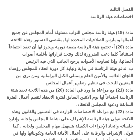
الفصل الثالث
اختصاصات هيئة الرئاسة
مادة (19) هيئة رئاسة مجلس النواب مسئولة أمام المجلس عن جميع
أعمالها وتمارس الصلاحيات المحددة لها بمقتضى الدستور وهذه اللائحة.
مادة (20) أ- تجتمع هيئة الرئاسة بصفة دورية ويجوز لها أن تعقد اجتماعاً
استثنائياً كلما دعت الضرورة لذلك وتتخذ قراراتها بأغلبية أصوات
أعضائها، وإذا تساوت الأصوات يرجح الجانب الذي فيه الرئيس.
ب- تدعو هيئة الرئاسة في بداية ونهاية كل دورة انعقاد للمجلس رؤساء
اللجان الدائمة والأمين العام وممثلي الكتل البرلمانية ومن ترى من
المعنيين للبحث في تنظيم وتطوير أعمال المجلس.
مادة (21) مع مراعاة ما ورد في المادة (20) من هذه اللائحة تعقد هيئة
الرئاسة اجتماعاً لها يوم الاثنين السابق لفترة الانعقاد لتقييم أعمال الفترة
السابقة ودعوة المجلس للانعقاد.
مادة (22) مع مراعاة الاختصاصات الواردة في الدستور والقانون وهذه
اللائحة تتولى هيئة الرئاسة الإشراف على نشاط المجلس ولجانه وإدارة
جلساته واتخاذ الإجراءات الكفيلة بتسهيل مهام المجلس ولجانه ، كما
تتولى الإشراف والرقابة على أعمال الأمانة العامة وتكويناتها ولها في