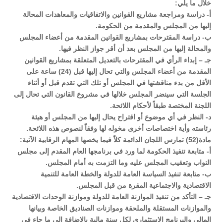
خلال ما يلي:
أ‌- دراسة ومراجعة مشاريع القوانين والاتفاقيات والمعاهدات المحالة
إليها من المجلس والمقدمة من الحكومة.
ب‌- دراسة المقترحات بمشاريع القوانين المقدمة من أعضاء المجلس
والمحالة إليها من المجلس بعد أن أقر جواز النظر فيها.
جـ – إبداء الرأي في المقترحات بالتعديل المتعلقة بمشاريع القوانين
المقدمة من أعضاء المجلس والتي تحال إليها قبل (24) ساعة على
الأقل من بدء مناقشتها في المجلس أو تلك التي تقدم قبل أو أثناء
الجلسة التي سينضر المجلس خلالها في مشروع القانون التي تحال إلى
اللجنة المختصة طبقاً لأحكام اللائحة.
د‌-
النظر
في أي موضوع أو اقتراح يحال إليها من المجلس أو هيئة
رئاسته وأية اختصاصات أخرى مخوله لها وفقاً لنصوص هذه اللائحة.
مادة(52) تمارس اللجان الدائمة كلاً فيما يخصها المهام الرقابية الآتية:
أ‌- متابعة تنفيذ الحكومة لما ورد في برنامجها العام المقدم إلى مجلس
النواب وتعقيب المجلس عليه وما التزمت به أمام المجلس.
ب‌- متابعة تنفيذ السياسة العامة للدولة والخطة العامة للتنمية
الاقتصادية والاجتماعية المقرة من قبل المجلس.
جـ – التأكد من تنفيذ الموازنة العامة للدولة وموازنة الوحدات الاقتصادية
والموازنات المستقلة والملحقة وموازنات الصناديق الخاصة وبيانها
المالي والبرنامج الاستثماري لكل سنة مالية بالإضافة إلى ما جاء في