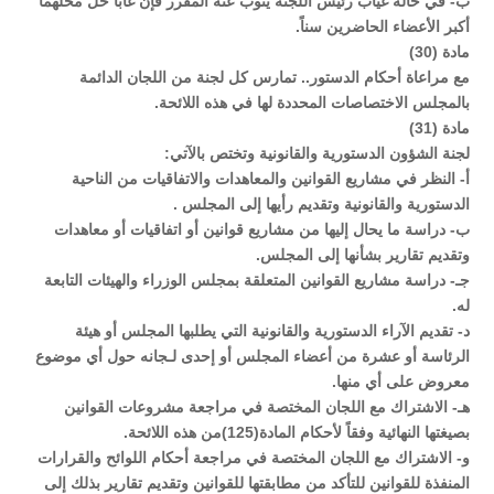
ب- في حالة غياب رئيس اللجنة ينوب عنه المقرر فإن غابا حل محلهما
أكبر الأعضاء الحاضرين سناً.
مادة (30)
مع مراعاة أحكام الدستور.. تمارس كل لجنة من اللجان الدائمة
بالمجلس الاختصاصات المحددة لها في هذه اللائحة.
مادة (31)
لجنة الشؤون الدستورية والقانونية وتختص بالآتي:
أ‌- النظر في مشاريع القوانين والمعاهدات والاتفاقيات من الناحية
الدستورية والقانونية وتقديم رأيها إلى المجلس .
ب- دراسة ما يحال إليها من مشاريع قوانين أو اتفاقيات أو معاهدات
وتقديم تقارير بشأنها إلى المجلس.
جـ- دراسة مشاريع القوانين المتعلقة بمجلس الوزراء والهيئات التابعة
له.
د- تقديم الآراء الدستورية والقانونية التي يطلبها المجلس أو هيئة
الرئاسة أو عشرة من أعضاء المجلس أو إحدى لـجانه حول أي موضوع
معروض على أي منها.
هـ- الاشتراك مع اللجان المختصة في مراجعة مشروعات القوانين
بصيغتها النهائية وفقاً لأحكام المادة(125)من هذه اللائحة.
و- الاشتراك مع اللجان المختصة في مراجعة أحكام اللوائح والقرارات
المنفذة للقوانين للتأكد من مطابقتها للقوانين وتقديم تقارير بذلك إلى