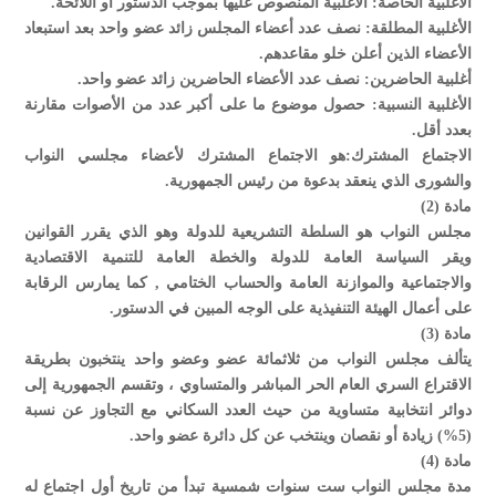
الأغلبية الخاصة: الأغلبية المنصوص عليها بموجب الدستور أو اللائحة.
الأغلبية المطلقة: نصف عدد أعضاء المجلس زائد عضو واحد بعد استبعاد
الأعضاء الذين أعلن خلو مقاعدهم.
أغلبية الحاضرين: نصف عدد الأعضاء الحاضرين زائد عضو واحد.
الأغلبية النسبية: حصول موضوع ما على أكبر عدد من الأصوات مقارنة
بعدد أقل.
الاجتماع المشترك:هو الاجتماع المشترك لأعضاء مجلسي النواب
والشورى الذي ينعقد بدعوة من رئيس الجمهورية.
مادة (2)
مجلس النواب هو السلطة التشريعية للدولة وهو الذي يقرر القوانين
ويقر السياسة العامة للدولة والخطة العامة للتنمية الاقتصادية
والاجتماعية والموازنة العامة والحساب الختامي , كما يمارس الرقابة
على أعمال الهيئة التنفيذية على الوجه المبين في الدستور.
مادة (3)
يتألف مجلس النواب من ثلاثمائة عضو وعضو واحد ينتخبون بطريقة
الاقتراع السري العام الحر المباشر والمتساوي ، وتقسم الجمهورية إلى
دوائر انتخابية متساوية من حيث العدد السكاني مع التجاوز عن نسبة
(5%) زيادة أو نقصان وينتخب عن كل دائرة عضو واحد.
مادة (4)
مدة مجلس النواب ست سنوات شمسية تبدأ من تاريخ أول اجتماع له