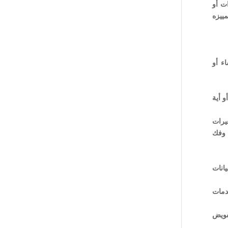
ت أو
ييزه
ء أو
و أية
غيرات
 وفك
انات
دمات
فويض