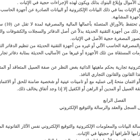
ع طرق الإثبات بما في ذلك البيانات الإلكترونية أو البيانات الصادرة عن أجهزة الحاسب 
جهزة المشابهة.
2- يجب على البنوك والمؤسسات المصرفية الأخرى أن ت
ك من أجهزة التقنية الحديثة بدلاً عن أصل الدفاتر والسجلات والكشوفات والو
لصور المصغرة حجية الأصل في الإثبات.
والمصرفية الحاسب الآلي أو غيره من أجهزة التقنية الحديثة من تنظيم الدفاتر الت
مات المستقاة من تلك الأجهزة أو غيرها من الأساليب الحديثة بمثابة دفاتر تجاري
كترونية تجارية بحكم ماهيتها الذاتية بغض النظر عن صفة العميل المتعاقد أو الم
ا القانون والقانون التجاري النافذ.
ائتمان منحهُ إلى عمليه مع أو تامينات عينية أو شخصية ضامنة للحق أو الائتمان
لعميل أو المدين أو الراهن أو الكفيل إلا إذا وجد أتفاق يخالف ذلك.
الفصل الرابع
لى السجل والعقد والرسالة والتوقيع الإلكتروني
رسالة البيانات والمعلومات الإلكترونية والتوقيع الإلكتروني نفس الآثار القانونية الم
ها لأطرافها أو حجيتها في الإثبات.