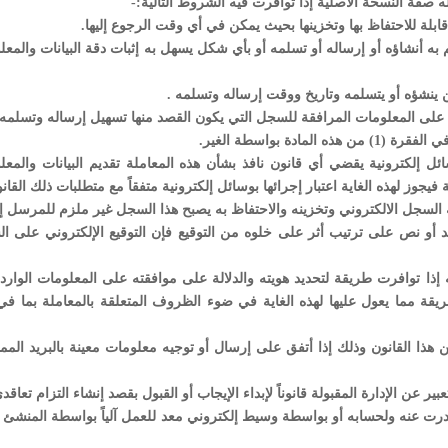
قابلة للاحتفاظ بها وتخزينها بحيث يمكن في أي وقت الرجوع إليها.
 به أنشاؤه أو إرساله أو تسلمه أو بأي شكل يسهل به إثبات دقة البيانات والمع
ن ينشؤه أو يتسلمه وتاريخ ووقت إرساله وتسلمه .
ة بوسائل إلكترونية يقضي أي قانون نافذ بشأن هذه المعاملة تقديم البيانات والمع
 فيجوز لهذه الغاية اعتبار إجرائها بوسائل إلكترونية متفقاً مع متطلبات ذلك القان
 المستند أو نص على ترتيب أثر على خلوه من التوقيع فإن التوقيع الإلكتروني على 
ه إذا توافرت طريقة لتحديد هويته والدلالة على موافقته على المعلومات الوار
يقة مما يعول عليها لهذه الغاية في ضوء الظروف المتعلقة بالمعاملة بما في
1) يجوز عدم التقيد بأحكام المواد من (8/2-13) من هذا القانون وذلك إذا أتفق على إرسال أو توجيه معلومات معينة بالبريد ال
ت عنه ولحسابه أو بواسطة وسيط إلكتروني معد للعمل آلياً بواسطة المنشئ 