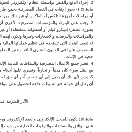
2- إجراء الدفع والقبض بواسطة النظام الإلكتروني لتحويل الأموال وإبلاغ البنوك بذلك ويكون لهذه الإجراءات حجية في الإثبات .
مادة(9) 1- يجوز الإثبات في القضايا المصرفية بجمي
أو مراسلات أجهزة التلكس أو الفاكس أو غير ذلك من الأ
بصورة مصغرة(ميكرو فيلم أو أسطوانة ممغنطة) أو غير ذل
والمراسلات والبرقيات والاشعارات وغيرها وتكون لهذه ا
3- تعفى البنوك التي تستخدم في تنظيم عملياتها المالية 
المنصوص عليها في القانون التجاري النافذ وتعتبر المعلو
حجية في الإثبات.
4- تعتبر جميع الأعمال المصرفية والنشاطات المالية الإل
مع البنك سواء كان مدنياً أو تجارياً، وتسري عليها أحكام هذ
5- يجوز لأي بنك أن يحيل إلى أي شخص آخر أي حق له أو 
أن يقبل أي حوالة حق له وذلك حاجة للحصول على موافقة ا
الآثار المترتبة ع
مادة(10) يكون للسجل الإلكتروني والعقد الإلكتروني و
على الوثائق والمستندات والتوقيعات الخطية من حيث إلزام