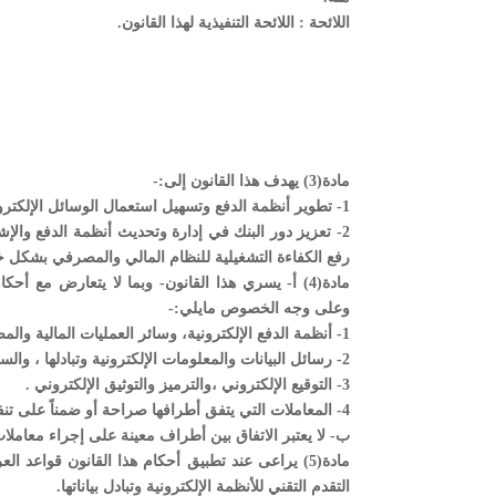
اللائحة : اللائحة التنفيذية لهذا القانون.
مادة(3) يهدف هذا القانون إلى:-
1- تطوير أنظمة الدفع وتسهيل استعمال الوسائل الإلكترونية في إجراء المدفوعات.
2- تعزيز دور البنك في إدارة وتحديث أنظمة الدفع والإ
رفع الكفاءة التشغيلية للنظام المالي والمصرفي بشكل خ
مادة(4) أ- يسري هذا القانون- وبما لا يتعارض مع أ
وعلى وجه الخصوص مايلي:-
1- أنظمة الدفع الإلكترونية، وسائر العمليات المالية والمصرفية التي تنفذ بوسائل إلكترونية .
2- رسائل البيانات والمعلومات الإلكترونية وتبادلها ، والسجلات الإلكترونية.
3- التوقيع الإلكتروني ،والترميز والتوثيق الإلكتروني .
4- المعاملات التي يتفق أطرافها صراحة أو ضمناً على تنفيذها بوسائل إلكترونية ما لم يرد فيه نص صريح يقضي يغير ذلك.
ب- لا يعتبر الاتفاق بين أطراف معينة على إجراء معاملات
مادة(5) يراعى عند تطبيق أحكام هذا القانون قواعد
التقدم التقني للأنظمة الإلكترونية وتبادل بياناتها.