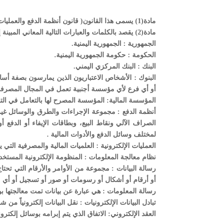
مادة(1) يسمى هذا القانون( قانون أنظمة الدفع والعمليات المالية والمصرفية الإلكترونية(.
مادة(2) يقصد بالكلمات والعبارات التالية المعاني المبينة إزاء كل منها ما لم يقتض سياق النص معنى آخر وتدل القرينة على خلاف ذلك:-
الجمهورية : الجمهورية اليمنية.
الحكومة : حكومة الجمهورية اليمنية.
البنك : البنك المركزي اليمني.
البنوك : الأشخاص الاعتباريون الذين يمارسون بصفة أسا
أو أي فرع لأي مؤسسة أجنبية تعمل في المجال المصرف
المؤسسة المالية: المؤسسة المصرح لها بالتعامل في التحو
أنظمة الدفع : مجموعة الإجراءات والطرق والوسائل غير 
الصراف الآلي ونقاط البيع، وبطاقات الإيفاء أو الدفع أو
لمختلف وسائل الدفع والأدوات المالية .
العمليات الإلكترونية : العلميات المالية والمصرفية التي يت
نظام معالجة المعلومات : المنظومة الإلكترونية المستخدمة
رسالة البيانات : مجموعة من الأوامر والأرقام التي تح
أو أرقام أو أشكال أو رسومات أو صور أو تسجيل أو أي 
رسالة المعلومات : هي عبارة عن بيانات تمت معالجتها ب
تبادل البيانات الإلكترونيات : نقل البيانات إلكترونياً 
العقد الإلكتروني: الاتفاق الذي يتم إبرامه بوسائل إلكترونية 