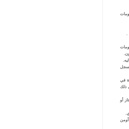
لومات
لومات
ون.
السجل
دة في
 ذلك
ممتاز أو
أومن