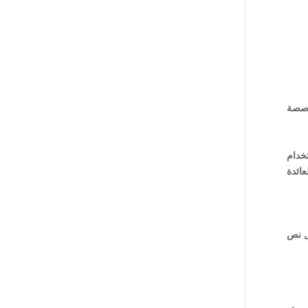
خصصة
خدام
عائدة
ل نص