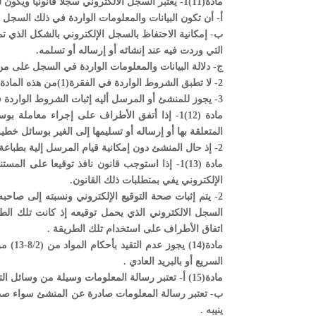
مادة(11)1- يعتبر السجل الالكتروني سجلاً قانونياً ويكون له صفة النسخة الأصلية إذا توافرت فيه الشروط التالية:-
‌أ- أن تكون البيانات والمعلومات الواردة في ذلك السجل 
‌ب- إمكانية الاحتفاظ بالسجل الإلكتروني بالشكل الذي تم
التي وردت فيه عند إنشائه أو إرساله أو تسلمه.
‌ج- دلالة البيانات والمعلومات الواردة في السجل على م
2- لا تطبق الشروط الواردة في الفقرة(1)من هذه المادة على المعلومات المرافقة للسجل التي يكون القصد منها تسهيل إرساله وتسلمه .
3- يجوز للمنشئ أو المرسل أليه إثبات الشروط الواردة في الفقرة (1) من هذه المادة بواسطة الغير.
مادة (12)1- إذا أتفق الأطراف على إجراء معامل
المتعلقة بها أو إرساله أو تسليمها إلى الغير بوسائل خطية
2- إذ حال المنشئ دون إمكانية قيام المرسل إلية بطباعة السجل الالكتروني وتخزينه والاحتفاظ به يصبح هذا السجل غير ملزم للمرسل إليه.
مادة (13)1- إذا استوجب قانون نافذ توقيعا على
الإلكتروني يفي بمتطلبات ذلك القانون.
2- يتم إثبات صحة التوقيع الإلكتروني ونسبته إلى صاحب
السجل الالكتروني الذي يحمل توقيعه إذ كانت تلك الطر
اتفاق الأطراف على استخدام تلك الطريقة .
مادة(4
السريع أو بالبريد العادي .
مادة(15) أ- تعتبر رسالة المعلومات وسيلة من وسائل التعبير عن الإدارة المقبولة قانوناً لإبداء الإيجاب أو القبول بقصد إنشاء التزام تعاقدي.
ب- تعتبر رسالة المعلومات صادرة عن المنشئ سواء صدر
ينيبه .