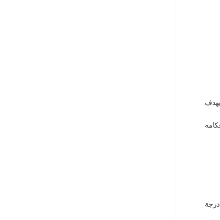
 بهدف
حكامه
 درجة