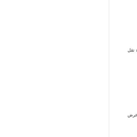
ة نقل
ى عرض