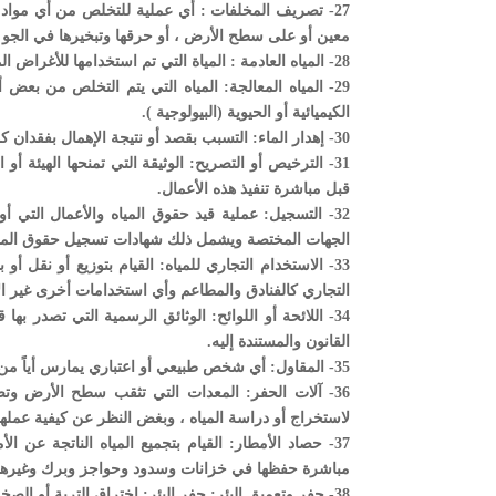
27- تصريف المخلفات : أي عملية للتخلص من أي مواد م
معين أو على سطح الأرض ، أو حرقها وتبخيرها في الجو أو
28- المياه العادمة : المياة التي تم استخدامها للأغراض المنزلية والصناعية والخدمية، بما فيها من فضلات ومخلفات سواء كانت سائلة أو صلبه.
29- المياه المعالجة: المياه التي يتم التخلص من بعض 
الكيميائية أو الحيوية (البيولوجية ).
30- إهدار الماء: التسبب بقصد أو نتيجة الإهمال بفقدان كمية من المياه بدون الانتفاع بها في الغرض المحدد لها.
31- الترخيص أو التصريح: الوثيقة التي تمنحها الهيئة
قبل مباشرة تنفيذ هذه الأعمال.
32- التسجيل: عملية قيد حقوق المياه والأعمال التي 
الجهات المختصة ويشمل ذلك شهادات تسجيل حقوق الميا
33- الاستخدام التجاري للمياه: القيام بتوزيع أو نقل 
التجاري كالفنادق والمطاعم وأي استخدامات أخرى غير الا
34- اللائحة أو اللوائح: الوثائق الرسمية التي تصدر ب
القانون والمستندة إليه.
35- المقاول: أي شخص طبيعي أو اعتباري يمارس أياً من المهن المذكورة في المادة (42)من هذا القانون.
36- آلات الحفر: المعدات التي تثقب سطح الأرض و
لاستخراج أو دراسة المياه ، وبغض النظر عن كيفية عملها 
37- حصاد الأمطار: القيام بتجميع المياه الناتجة عن 
مباشرة حفظها في خزانات وسدود وحواجز وبرك وغيرها
38- حفر وتعميق البئر: حفر البئر: اختراق التربة أو الصخور يدوياً أو آلياً بغرض استخراج المياه الجوفية.