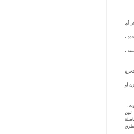
ر أي
حدة ،
سنة ،
ستخرج
زن أو
تبين
اضلة
لطرق