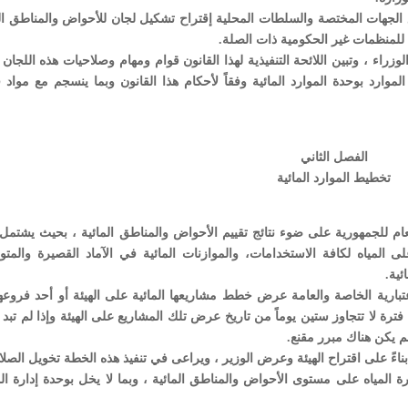
نسيق مع الجهات المختصة والسلطات المحلية إقتراح تشكيل لجان للأحواض والمناطق ال
 للمنظمات غير الحكومية ذات الصلة.
ء ، وتبين اللائحة التنفيذية لهذا القانون قوام ومهام وصلاحيات هذه اللجان 
لموارد بوحدة الموارد المائية وفقاً لأحكام هذا القانون وبما ينسجم مع مواد 
الفصل الثاني
تخطيط الموارد المائية
ئي العام للجمهورية على ضوء نتائج تقييم الأحواض والمناطق المائية ، بحيث يشتم
 المياه لكافة الاستخدامات، والموازنات المائية في الآماد القصيرة والمت
ئية.
الاعتبارية الخاصة والعامة عرض خطط مشاريعها المائية على الهيئة أو أحد فروع
ترة لا تتجاوز ستين يوماً من تاريخ عرض تلك المشاريع على الهيئة وإذا لم تبد ا
 لم يكن هناك مبرر مقنع.
راء بناءً على اقتراح الهيئة وعرض الوزير ، ويراعى في تنفيذ هذه الخطة تخويل الصل
ة المياه على مستوى الأحواض والمناطق المائية ، وبما لا يخل بوحدة إدارة ال