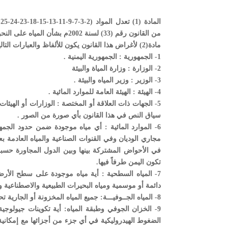
من القانون رقم (33) لسنة 2002م بشأن المياه على النحو التالي:
مادة(2) لأغراض هذا القانون يكون للألفاظ والعبارات التالية المعاني المبينة إزاء كل منها ما لم تدل القرينة على خلاف ذلك :-
1- الجمهورية : الجمهورية اليمنية .
2- الوزارة : وزارة المياة والبيئة
3- الوزير : وزير المياه والبيئة .
4- الهيئة : الهيئة العامة للموارد المائية .
5- الجهات ذات العلاقة أو المختصة : الوزارات أو الهيئ
سياق النص في هذا القانون بأي صورة من الصور .
6- الموارد المائية : أي مياه موجودة ضمن حدود الجمه
مجاري الوديان وفي القنوات الصناعية والمياه العادمة بع
في الأحواض المشتركة بينها وبين الدول المجاورة حسبما ت
تكون اليمن طرفاً فيها.
7- المياه السطحية : أية مياه موجودة على سطح الأرض 
دائمة أو موسمية ومياه البحيرات الطبيعية والاصطناعية وا
8- المياه الجــوفيـــة: جميع المياه المخزونة أو الجارية تحت سطح الأرض بصورة طبيعية في طبقات المياه على مختلف الأعماق.
9- الخزان الجوفي وطبقة المياه: أية تكوينات جيولوجي
الضغوط الهيدروليكية في أي جزء من أجزائها مع إمكانية اخت