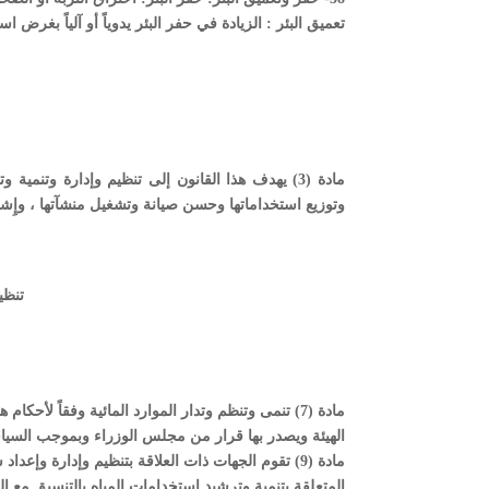
تعميق البئر : الزيادة في حفر البئر يدوياً أو آلياً بغرض ا
مادة (3) يهدف هذا القانون إلى تنظيم وإدارة وتنم
وتوزيع استخداماتها وحسن صيانة وتشغيل منشآتها ، وإِشرا
تنظي
مادة (7) تنمى وتنظم وتدار الموارد المائية وفقاً لأح
الهيئة ويصدر بها قرار من مجلس الوزراء وبموجب السياس
مادة (9) تقوم الجهات ذات العلاقة بتنظيم وإدارة وإعداد سياساتها وخططها القطاعية
المتعلقة بتنمية وترشيد استخدامات المياه بالتنسيق مع ال