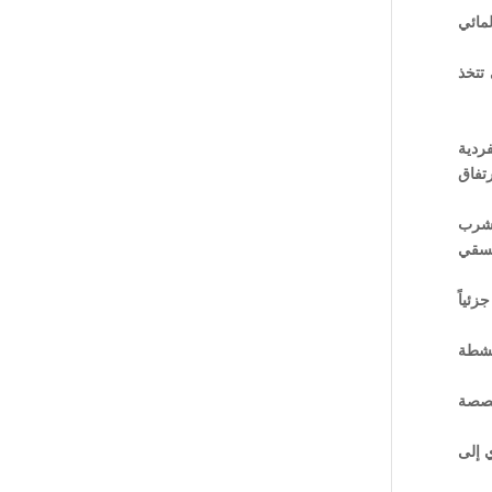
لمائي
 تتخذ
فردية
رتفاق
لشرب
لسقي
زئياً
أنشطة
مخصصة
ي إلى