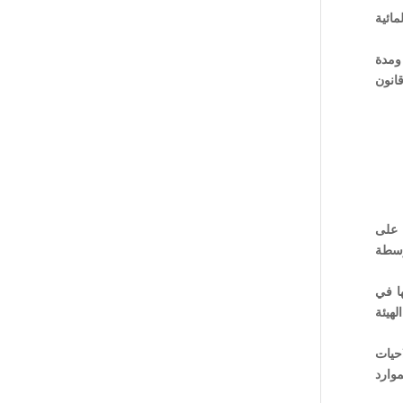
مائية
ومدة
قانون
ل على
وسطة
ها في
لهيئة
احيات
موارد