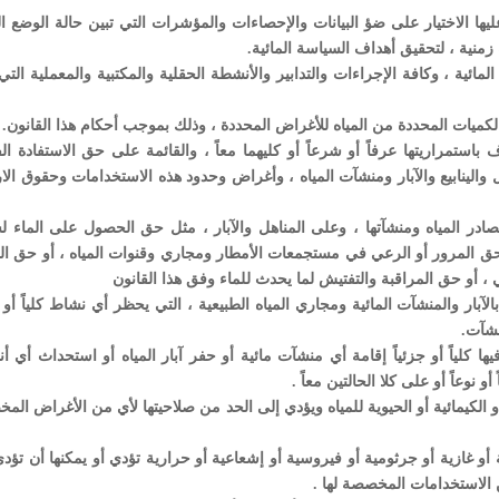
 عليها الاختيار على ضؤ البيانات والإحصاءات والمؤشرات التي تبين حالة الوضع ا
زمنية ، لتحقيق أهداف السياسة المائية.
مائية ، وكافة الإجراءات والتدابير والأنشطة الحقلية والمكتبية والمعملية التي
رف باستمراريتها عرفاً أو شرعاً أو كليهما معاً ، والقائمة على حق الاستفادة ال
 والينابيع والآبار ومنشآت المياه ، وأغراض وحدود هذه الاستخدامات وحقوق الا
 مصادر المياه ومنشآتها ، وعلى المناهل والآبار ، مثل حق الحصول على الماء 
 حق المرور أو الرعي في مستجمعات الأمطار ومجاري وقنوات المياه ، أو حق ا
 ، أو حق المراقبة والتفتيش لما يحدث للماء وفق هذا القانون
لآبار والمنشآت المائية ومجاري المياه الطبيعية ، التي يحظر أي نشاط كلياً أو ج
نشآت.
ا كلياً أو جزئياً إقامة أي منشآت مائية أو حفر آبار المياه أو استحداث أي 
و نوعاً أو على كلا الحالتين معاً .
أو الكيمائية أو الحيوية للمياه ويؤدي إلى الحد من صلاحيتها لأي من الأغراض ال
بة أو غازية أو جرثومية أو فيروسية أو إشعاعية أو حرارية تؤدي أو يمكنها أن تؤد
من الاستخدامات المخصصة لها .