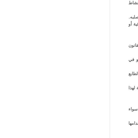
 نشاط
ية أو
قانون
و في
لطابع
 لهذا
سواء
دامها