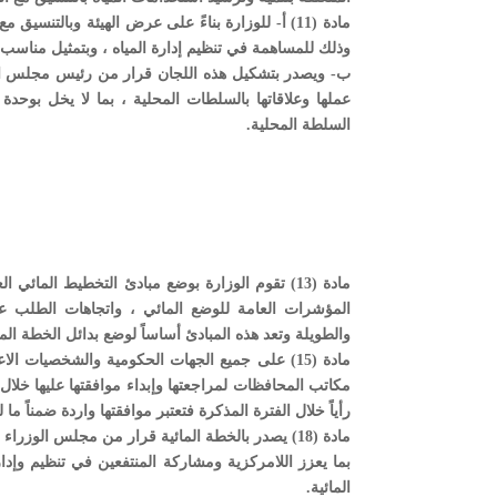
مادة (11) أ- للوزارة بناءً على عرض الهيئة وبالت
وذلك للمساهمة في تنظيم إدارة المياه ، وبتمثيل مناسب
ب- ويصدر بتشكيل هذه اللجان قرار من رئيس مجلس الوزرا
عملها وعلاقاتها بالسلطات المحلية ، بما لا يخل بوحدة ا
السلطة المحلية.
مادة (13) تقوم الوزارة بوضع مبادئ التخطيط الما
المؤشرات العامة للوضع المائي ، واتجاهات الطلب على
والطويلة وتعد هذه المبادئ أساساً لوضع بدائل الخطة الما
مادة (15) على جميع الجهات الحكومية والشخصيات 
مكاتب المحافظات لمراجعتها وإبداء موافقتها عليها خلال ف
رأياً خلال الفترة المذكرة فتعتبر موافقتها واردة ضمناً ما
مادة (18) يصدر بالخطة المائية قرار من مجلس الوز
بما يعزز اللامركزية ومشاركة المنتفعين في تنظيم وإدار
المائية.