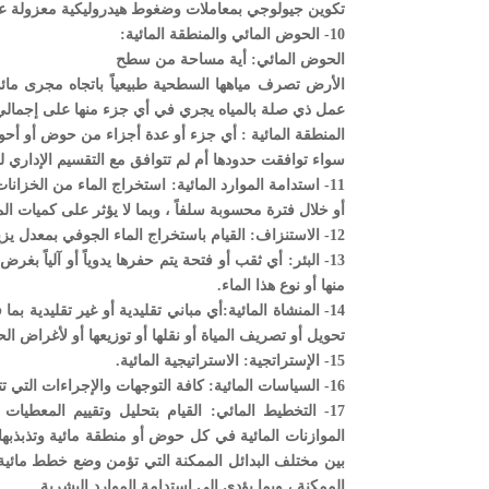
تكوين جيولوجي بمعاملات وضغوط هيدروليكية معزولة عن 
10- الحوض المائي والمنطقة المائية:
الحوض المائي: أية مساحة من سطح
الأرض تصرف مياهها السطحية طبيعياً باتجاه مجرى مائ
عمل ذي صلة بالمياه يجري في أي جزء منها على إجمالي ا
المنطقة المائية : أي جزء أو عدة أجزاء من حوض أو أحواض
سواء توافقت حدودها أم لم تتوافق مع التقسيم الإداري ل
11- استدامة الموارد المائية: استخراج الماء من الخزا
أو خلال فترة محسوبة سلفاً ، وبما لا يؤثر على كميات الم
12- الاستنزاف: القيام باستخراج الماء الجوفي بمعدل يزيد على معدل التعويض وبما يؤدي إلى الانخفاض في مستويات المياه الجوفية.
13- البئر: أي ثقب أو فتحة يتم حفرها يدوياً أو آلياً
منها أو نوع هذا الماء.
14- المنشاة المائية:أي مباني تقليدية أو غير تقليدي
تحويل أو تصريف المياة أو نقلها أو توزيعها أو لأغراض ال
15- الإستراتجية: الاستراتيجية المائية.
16- السياسات المائية: كافة التوجهات والإجراءات التي تتبناها الدولة لتنظيم وتنمية واستغلال الموارد المائية وحمايتها من الاستنزاف والتلوث.
17- التخطيط المائي: القيام بتحليل وتقييم المعطيا
الموازنات المائية في كل حوض أو منطقة مائية وتذبذبها
بين مختلف البدائل الممكنة التي تؤمن وضع خطط مائية
الممكنة ، وبما يؤدي إلى استدامة الموارد البشرية .