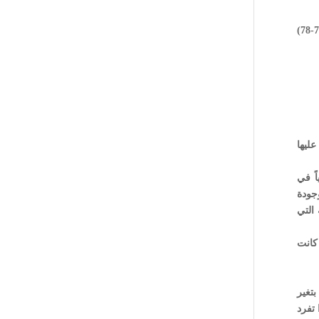
المادة (1) تعدل المواد (2-3-7-9-11-13-15-18-23-24-25-26-29-33-35-37-38-40-41-42-45-46-47-48-49-50-54-61-64-69-70-71-72-74-76-78)
عليها
ً في
وجودة
 التي
كانت
تغير
 تفرد