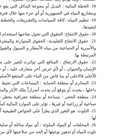
18- الخطة المائية : البديل أو مجوعة البدائل التي يقع
ومشاريع المياه في الجمهورية أو أي جزء منها خلال فترة 
19- تنظيم المياه: كافة السياسات والتشريعات والخطط ال
لتنفيذها.
20- حقوق الانتفاع: الحقوق التي تخول صاحبها استخدام الكميات المحددة من المياه للأغراض المحددة ، وذلك بموجب أحكام هذا القانون.
21- حقوق الانتفاع التقليدية: الحقوق المتوارثة والمعت
والأسرية أو الجماعية من مياه الأمطار و السيول والغيول
المرتبطة بها.
22- حقوق الارتفاق : المنافع التي تواترت للغير على
الإنسان والحيوان ، أو لأي غرض آخر متعارف عليه ، أو
للأعلى فالاعلى أو بما فاض من الماء على المنتفع الأصلي
23- المحارم أو منطقة الحماية : المساحات التي تحيط با
داخلها ، يحدث أو يتوقع أن يحدث أضراراً بتلك الآبار والم
24- منطقة الحجر : مساحة أو منطقة جغرافية يحظر فيه
صناعية أو زراعية أو غيرها ، تؤثر على الموارد المائية كماً أ
25- التلوث: هو التغير الذي يطرأ على الخواص الطبيعية 
لها .
26- المخلفات أو المواد الملوثة : أي مواد سائلة أو صل
تلوث المياه أو تدهور نوعيتها أو الحد من صلاحيتها لأي 