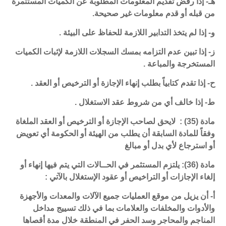
هـ- إذا رفض تقديم المعلومات المطلوبة عن الكميات المستثمرة
من قبله أو قدم معلومات غير صحيحة.
و- إذا لم يتخذ التدابير اللازمة للحفاظ على البيئة .
ز- إذا تبين عدم التزامه بمسك السجلات اللازمة لإثبات الكميات
المستخرجة والمباعة .
ح- إذا تقدم كتابياً بطلب إنهاء الإجازة أو الترخيص أو العقد .
ط- إذا خالف أي من شروط عقد الاستغلال .
مادة (35) : لايحق لصاحب الإجازة أو الترخيص أو العقد الملغاة
وفقاً للمادة السابقة أن يطلب من الهيئة أو الحكومة أي تعويض
أو استرجاع لأي بدل أو مبالغ
مادة (36): يلتزم المستثمر في الحــالات التي يتم فيها إنهاء أو
إلغاء الإجازات أو التراخيص أو عقود الإستغلال بالآتي :
أ- أن يزيل من موقع العمليات جميع الآلات والمعدات والأجهزة
والأدوات والمخلفات والعلامات بما في ذلك تسييج مداخل
المناجم والمحاجر وسد الحفر في المنطقة خلال مدة أقصاها