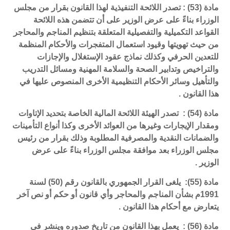
مادة (53) : تصدر اللائحة التنفيذية لهذا القانون بقرار من مجلس
الوزراء بناءً على عرض الوزير على أن تتضمن هذه اللائحة
القواعد التكميلية والتفصيلية المتعلقة بتنظيم المناجم والمحاجر
من حيث تهويتها وقيود استعمال المتفجرات والأحكام المنظمة
للتعدين الحرفي وكذلك نماذج عقود الإستغلال والإجازات
والتراخيص وتدابير الصحة والسلامة المهنية ومسائل التدريب
والتأهيل وسائر الأحكام التنظيمية الأخرى المنصوص عليها في
هذا القانون .
مادة (54) : تصدر الهيئة اللائحة المالية الخاصة بتحديد الإتاوات
ومقدار الإيجارات وغيرها من العوائد الأخرى وكذا أنواع التأمينات
والضمانات النقدية والمصرفية المطلوبة وذلك بقرار من رئيس
مجلس الوزراء بعد موافقة مجلس الوزراء بناءً على عرض
الوزير .
مادة (55): يلغى القرار الجمهوري بالقانون رقم (50) لسنة
1991م بشأن المناجم والمحاجر وأي قانون أو حكم أو نص آخر
يتعارض مع أحكام هذا القانون .
مادة (56) : يعمل بهذا القانون من تاريخ صدوره وينشر في