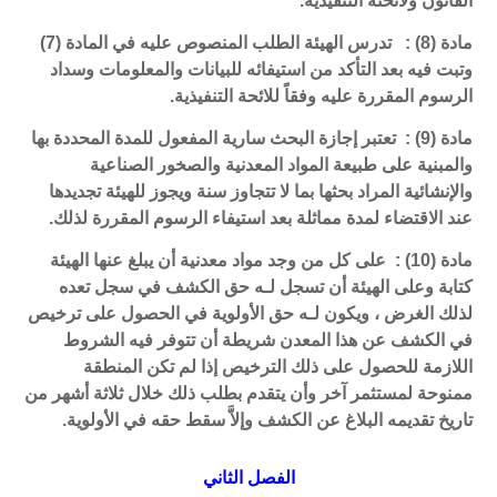
القانون ولائحته التنفيذية.
مادة (8) : تدرس الهيئة الطلب المنصوص عليه في المادة (7)
وتبت فيه بعد التأكد من استيفائه للبيانات والمعلومات وسداد
الرسوم المقررة عليه وفقاً للائحة التنفيذية.
مادة (9) : تعتبر إجازة البحث سارية المفعول للمدة المحددة بها
والمبنية على طبيعة المواد المعدنية والصخور الصناعية
والإنشائية المراد بحثها بما لا تتجاوز سنة ويجوز للهيئة تجديدها
عند الاقتضاء لمدة مماثلة بعد استيفاء الرسوم المقررة لذلك.
مادة (10) : على كل من وجد مواد معدنية أن يبلغ عنها الهيئة
كتابة وعلى الهيئة أن تسجل لـه حق الكشف في سجل تعده
لذلك الغرض ، ويكون لـه حق الأولوية في الحصول على ترخيص
في الكشف عن هذا المعدن شريطة أن تتوفر فيه الشروط
اللازمة للحصول على ذلك الترخيص إذا لم تكن المنطقة
ممنوحة لمستثمر آخر وأن يتقدم بطلب ذلك خلال ثلاثة أشهر من
تاريخ تقديمه البلاغ عن الكشف وإلاَّ سقط حقه في الأولوية.
الفصل الثاني