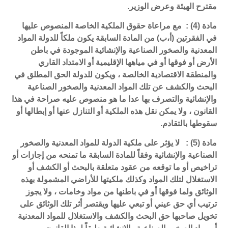
مقترح الهيئة وعرض الوزير.
مادة (4) : مع مراعاة حقوق الملكية الخاصة المنصوص عليها
في الفقرتين (أ،ب) من المادة السابقة يكون ملكاً للدولة المواد
المعدنية والصخور الصناعية والإنشائية الموجودة في باطن
الأرض أو فوقها أو في مياهها الإقليمية أو الامتداد القاري
والمنطقة الاقتصادية الخالصة ، ويكون للدولة الحق المطلق في
البحث والكشف عن تلك المواد المعدنية والصخور الصناعية
والإنشائية والتصرف بها عدا ما هو منصوص عليه صراحة في هذا
القانون ، ولا يمكن نقل هذه الملكية أو التنازل عنها أو إبطالها أو
سقوطها بالتقادم.
مادة (5) : لا يؤثر على ملكية الدولة للمواد المعدنية والصخور
الصناعية والإنشائية وفقاً للمادة السابقة ما تمنحه من إجازات أو
تراخيص أو ما توقعه من عقود متعلقة بالبحث أو الكشف أو
الاستغلال لتلك المواد وكذلك ملكيتها للأراضي المشمولة بهذه
الوثائق ولما فوقها أو في باطنها من مواد وخامات ، ولا يجوز
ترتيب أي حق عيني أو تبعي عليها ويقتصر أثر تلك الوثائق على
تخويل صاحبها حق البحث والكشف والاستغلال للمواد المعدنية