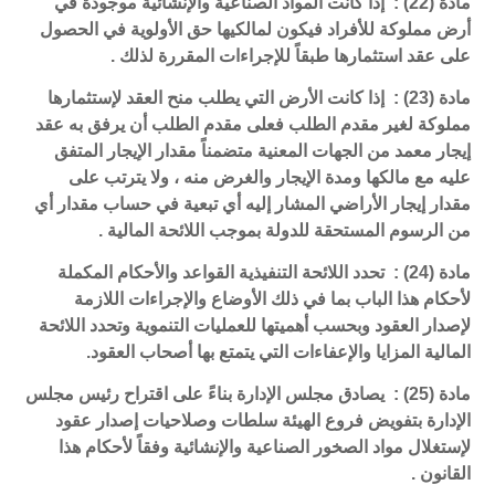
مادة (22) : إذا كانت المواد الصناعية والإنشائية موجودة في
أرض مملوكة للأفراد فيكون لمالكيها حق الأولوية في الحصول
على عقد استثمارها طبقاً للإجراءات المقررة لذلك .
مادة (23) : إذا كانت الأرض التي يطلب منح العقد لإستثمارها
مملوكة لغير مقدم الطلب فعلى مقدم الطلب أن يرفق به عقد
إيجار معمد من الجهات المعنية متضمناً مقدار الإيجار المتفق
عليه مع مالكها ومدة الإيجار والغرض منه ، ولا يترتب على
مقدار إيجار الأراضي المشار إليه أي تبعية في حساب مقدار أي
من الرسوم المستحقة للدولة بموجب اللائحة المالية .
مادة (24) : تحدد اللائحة التنفيذية القواعد والأحكام المكملة
لأحكام هذا الباب بما في ذلك الأوضاع والإجراءات اللازمة
لإصدار العقود وبحسب أهميتها للعمليات التنموية وتحدد اللائحة
المالية المزايا والإعفاءات التي يتمتع بها أصحاب العقود.
مادة (25) : يصادق مجلس الإدارة بناءً على اقتراح رئيس مجلس
الإدارة بتفويض فروع الهيئة سلطات وصلاحيات إصدار عقود
لإستغلال مواد الصخور الصناعية والإنشائية وفقاً لأحكام هذا
القانون .