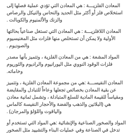
المعادن الفلزيـــة :
هي المعادن التي تؤدي عملية فصلها إلى
استخلاص فلز أو أكثر مثل الحديد والنحاس والنيكل والرصاص
والزنك والألمنيوم والكوبالت .
المعادن اللافلزيـــة :
هي المعادن التي تستغل صناعياً بحالتها
الأولية ولا يمكن أن تستخلص منها فلزات مثل المغنيسيوم
والصوديوم .
المواد المشعة :
هي من المعادن الفلزية ، وتتميز بأنها مصدر
فلزات الوقود النووي مثل اليورانيوم والراديوم والثوريوم
وخاماته.
المعادن النفيســـة :هي من مجموعة المعادن الفلزية ، وتتميز
عن بقية المعادن بخصائص تجعلها وعاءاً للتبادل والمقايضة
ومقياساً للقيمة المادية للسلع المتبادلة ، وتشمل ثمانية معادن
هي (البلاتين والذهب والفضة والأحجار النفيسة كالماس
والياقوت واللؤلؤ والمرجان) .
المواد والصخور الصناعية والإنشائية :هي المواد التي تستخدم أو
تدخل في الصناعة وفي عمليات البناء والتشييد مثل الصخور