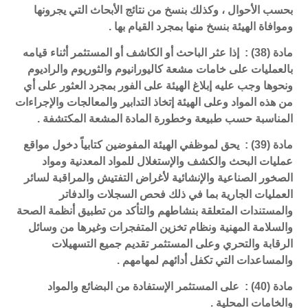
بحسب الأحوال ، وكذلك بنسخ من نتائج الأبحاث التي يجرونها
وموافاة الهيئة بنسخ منها بمجرد القيام بها .
مادة (38) : إذا عثر الباحث أو الكاشف أو المستثمر أثناء قيامه
بالعمليات على خامات مشعة كاليورانيوم والثوريوم والراديوم
ونحوها وجب عليه إبلاغ الهيئة على الفور بمجرد العثور على أي
من هذه المواد وعلى الهيئة إتخاذ التدابير والمعالجات والإجراءات
المناسبة حسب طبيعة وخطورة المادة المشعة المكتشفة .
مادة (39) : يحق لموظفي الهيئة المفوضين كتابياً دخول مواقع
عمليات البحث والكشف والإستغلال للمواد المعدنية ومواد
الصخور الصناعية والإنشائية لأغراض التفتيش والمراقبة لسائر
العمليات الجارية بما في ذلك فحص السجلات والدفاتر
والمستندات المتعلقة بنشاطهم والتأكد من تطبيق أنظمة الصحة
والسلامة المهنية ونظام تخزين المتفجرات وغيرها من وسائل
الرقابة والتحري وعلى المستثمر تقديم جميع التسهيلات
والمساعدات التي تكفل أدائهم لمهامهم .
مادة (40) : على المستثمر الإستفادة من البضائع والمواد
والخامات المحلية .