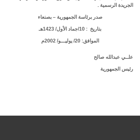
الجريدة الرسمية .
صدر برئاسة الجمهورية – بصنعاء
بتاريخ : 10/جماد الأول/ 1423هـ
الموافق: 20/ يوليـــو/ 2002م
علــي عبدالله صالح
رئيس الجمهورية