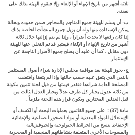
ثلاثة أشهر من تاريخ الإنهاء أو الإلغاء وإلا فتقوم الهيئة بذلك على
نفقته.
ب- أن يسلم للهيئة جميع المناجم والمحاجر ضمن حدوده وبحالة
يمكن الإستفادة منها وله أن يزيل جميع المنشآت الخاصة بذلك
إذا كان رفعها لا يحدث أضراراً ، وإذا لم يتم إزالتها خلال ثلاثة
أشهر من تاريخ الإنهاء أو الإلغاء فيعتبر قد تم التخلي عنها للهيئة
دون مقابل ، كما أن عليه أن يصلح جميع الأضرار الناجمة عن
الإستثمار .
ج- يجوز للهيئة بعد موافقة مجلس الإدارة شراء أصول المستثمر
بالثمن الذي يتفق عليه حسب حالتها وإذا لم يتفقا واقتضت
المصلحة العامة شراءها فتقدر قيمتها من قبل لجنة تثمين مكونة
من ثلاثة عدول يختار كل طرف عدلاً ويختار العدل الثالث من
قبل العدلين المختارين ويكون قرار هذه اللجنة ملزماً .
مادة (37) : على جميع القائمين بعمليات البحث أو الكشف أو
الإستغلال للمواد المعدنية أو مواد الصخور الصناعية والإنشائية
الإحتفاظ بنسخ من الخرائط الجيولوجية والجيوفيزيائية
والمسوحات الأخرى المتعلقة بنشاطاتهم المنجمية أو المحجرية