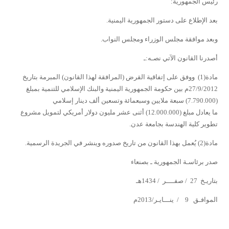
رئيس الجمهورية:
بعد الإطلاع على دستور الجمهورية اليمنية.
وبعد موافقة مجلس الوزراء ومجلس النواب.
أصدرنا القانون الآتي نصـه:ـ
مادة(1)
ووفق على إتفاقية القرض (المرافقة لهذا القانون) المبرمة بتاريخ
27/9/2012م بين حكومة الجمهورية اليمنية والبنك الإسلامي للتنمية بمبلغ
(7.790.000) سبعة ملايين وسبعمائة وتسعين ألف دينار إسلامي
ما يعادل مبلغ (12.000.000) أثنى عشر مليون دولار أمريكي لتمويل مشروع
تطوير كلية الهندسة بجامعة عدن.
مادة(2)
يُعمل بهذا القانون من تاريخ صدوره وينشر في الجريدة الرسمية.
صدر برئاسـة الجمهورية ـ بصنعاء
بتاريـخ 27 / صفــــر / 1434هـ
الموافـق 9 / ينـــايـر/2013م