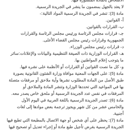
الأشخاص بالمادة المنشورة فيها.
لا يعتد بالجهل بمضمون ما ينشر في الجريدة الرسمية.
مادة (3): تنشر في الجريدة الرسمية المواد التالية:-
أ- القوانين.
ب- القرارات بالقوانين.
جـ- قرارات مجلس الرئاسة ورئيس مجلس الرئاسة والقرارات
الجمهورية وقرارات رئيس مجلس القضاء الأعلى.
د- قرارات رئيس مجلس الوزراء.
هـ- القرارات الوزارية ذات الصيغة التنظيمية والبيانات والإعلانات:سائر
ما يتوجب إعلام المواطنين بها.
و- كل ما نصت القوانين أو القرارات أو الأنظمة على نشره فيها.
مادة (5): على الجهات المعنية موافاة وزارة الشئون القانونية بصورة
طبق الأصل من المادة المطلوب نشرها وأية ملاحق أو مرفقات متصلة
بها في المواعيد التي تحددها الوزارة وتنشر المادة والملاحق أو
المرفقات في نفس عدد الجريدة الرسمية أو ملحق خاص يصدر معه.
مادة (6): تصدر الجريدة الرسمية باللغة العربية في اليوم الأول
والخامس عشر من كل شهر ويجوز ترجمة بعض موادها إلى لغات
أجنبية.
مادة (7): يحظر على أي شخص أو جهة الاتصال بالمطبعة التي تطبع فيها
الجريدة الرسمية بغرض تأجيل طبع مادة أو إجراء تعديل أو تصحيح فيها