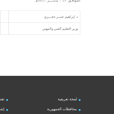
الموافـق 15 / ينـايــــر / 2011م
د. إبراهيم عمــر حجـــري
وزير التعليم الفني والمهني
لمحة تعريفية
تقد
محافظات الجمهورية
إشت