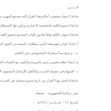
قــــــرر
مادة(1) تنشأ بمقتضى أحكام هذا القرار كلية مجتمع المهرة بمحافظة المهرة (تـُسمى كلية مجتمع المهرة).
مادة(2) تتمتع الكلية بالشخصية الإعتبارية ويكون لها الإستقلال المالي والإداري في إطار القوانين والأنظمة النافذة.
مادة(3) تتولى الكلية وفقاً لقانون كليات المجتمع تحقيق الأهداف والغايات التالية:-
أ- إعداد كوادر متوسطة لتأمين متطلبات التنمية من القوى البش
ب- ترسيخ مبدأ مشاركة المجتمع في نشر التعليم.
ج- إنشاء نظام تعليمي يتميز بالمرونة والتكيف مع التقنيات 
د- الإسهام في تنشيط التدريب والتأهيل للإرتفاع بالمستوى ال
مادة(4) يُعمل بهذا القرار من تاريخ صدوره وينشر في الجريدة الرسمية.
صدر برئاسة الجمهورية – بصنعاء
بتاريـخ 11 / صــفـــر / 1432هـ