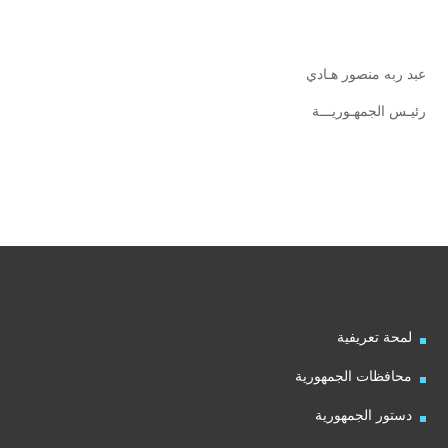
عبد ربه منصور هـادي
رئيـس الجمهـوريـــة
لمحة تعريفية
محافظات الجمهورية
دستور الجمهورية