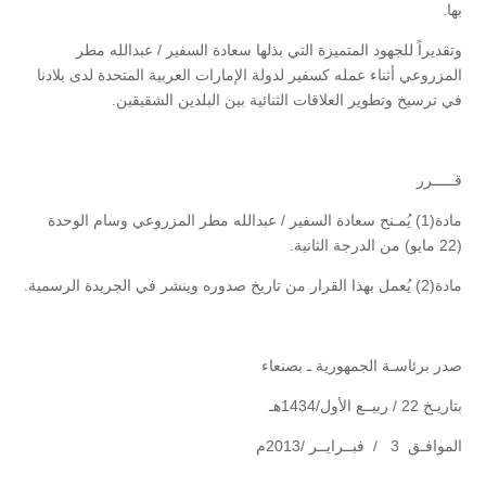
بها.
وتقديراً للجهود المتميزة التي بذلها سعادة السفير / عبدالله مطر
المزروعي أثناء عمله كسفير لدولة الإمارات العربية المتحدة لدى بلادنا
في ترسيخ وتطوير العلاقات الثنائية بين البلدين الشقيقين.
قـــــرر
مادة(1) يُمـنح سعادة السفير / عبدالله مطر المزروعي وسام الوحدة
(22 مايو) من الدرجة الثانية.
مادة(2) يُعمل بهذا القرار من تاريخ صدوره وينشر في الجريدة الرسمية.
صدر برئاسـة الجمهورية ـ بصنعاء
بتاريـخ 22 / ربيــع الأول/1434هـ
الموافـق 3 / فبــرايــر /2013م