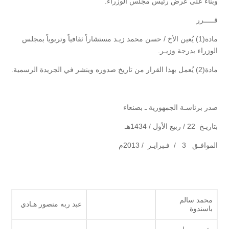
وبناءً على عرض رئيس مجلس الوزراء.
قـــــرر
مادة(1) يُعين الأخ / حسن محمد زيـد مستشاراً ثقافياً وتربوياً بمجلس
الوزراء بدرجة وزيـر.
مادة(2) يُعمل بهذا القرار من تاريخ صدوره وينشر في الجريدة الرسمية.
صدر برئاسـة الجمهورية ـ بصنعاء
بتاريـخ 22 / ربيع الأول / 1434هـ
الموافـق 3 / فـبرايـر / 2013م
محمد سالم
عبد ربه منصور هـادي
باسندوة