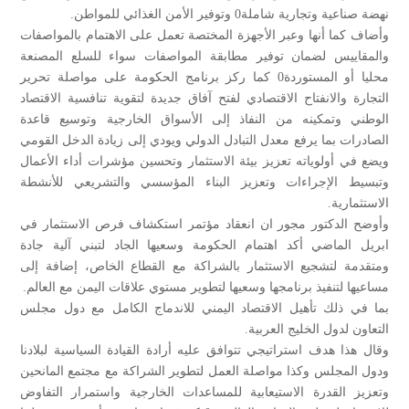
نهضة صناعية وتجارية شاملة0 وتوفير الأمن الغذائي للمواطن.
وأضاف كما أنها وعبر الأجهزة المختصة تعمل على الاهتمام بالمواصفات
والمقاييس لضمان توفير مطابقة المواصفات سواء للسلع المصنعة
محليا أو المستوردة0 كما ركز برنامج الحكومة على مواصلة تحرير
التجارة والانفتاح الاقتصادي لفتح آفاق جديدة لتقوية تنافسية الاقتصاد
الوطني وتمكينه من النفاذ إلى الأسواق الخارجية وتوسيع قاعدة
الصادرات بما يرفع معدل التبادل الدولي ويودي إلى زيادة الدخل القومي
ويضع في أولوياته تعزيز بيئة الاستثمار وتحسين مؤشرات أداء الأعمال
وتبسيط الإجراءات وتعزيز البناء المؤسسي والتشريعي للأنشطة
الاستثمارية.
وأوضح الدكتور مجور ان انعقاد مؤتمر استكشاف فرص الاستثمار في
ابريل الماضي أكد اهتمام الحكومة وسعيها الجاد لتبني آلية جادة
ومتقدمة لتشجيع الاستثمار بالشراكة مع القطاع الخاص، إضافة إلى
مساعيها لتنفيذ برنامجها وسعيها لتطوير مستوي علاقات اليمن مع العالم.
بما في ذلك تأهيل الاقتصاد اليمني للاندماج الكامل مع دول مجلس
التعاون لدول الخليج العربية.
وقال هذا هدف استراتيجي تتوافق عليه أرادة القيادة السياسية لبلادنا
ودول المجلس وكذا مواصلة العمل لتطوير الشراكة مع مجتمع المانحين
وتعزيز القدرة الاستيعابية للمساعدات الخارجية واستمرار التفاوض