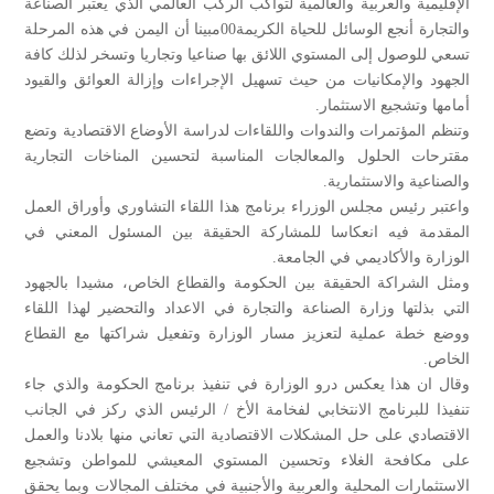
الإقليمية والعربية والعالمية لتواكب الركب العالمي الذي يعتبر الصناعة
والتجارة أنجع الوسائل للحياة الكريمة00مبينا أن اليمن في هذه المرحلة
تسعي للوصول إلى المستوي اللائق بها صناعيا وتجاريا وتسخر لذلك كافة
الجهود والإمكانيات من حيث تسهيل الإجراءات وإزالة العوائق والقيود
أمامها وتشجيع الاستثمار.
وتنظم المؤتمرات والندوات واللقاءات لدراسة الأوضاع الاقتصادية وتضع
مقترحات الحلول والمعالجات المناسبة لتحسين المناخات التجارية
والصناعية والاستثمارية.
واعتبر رئيس مجلس الوزراء برنامج هذا اللقاء التشاوري وأوراق العمل
المقدمة فيه انعكاسا للمشاركة الحقيقة بين المسئول المعني في
الوزارة والأكاديمي في الجامعة.
ومثل الشراكة الحقيقة بين الحكومة والقطاع الخاص، مشيدا بالجهود
التي بذلتها وزارة الصناعة والتجارة في الاعداد والتحضير لهذا اللقاء
ووضع خطة عملية لتعزيز مسار الوزارة وتفعيل شراكتها مع القطاع
الخاص.
وقال ان هذا يعكس درو الوزارة في تنفيذ برنامج الحكومة والذي جاء
تنفيذا للبرنامج الانتخابي لفخامة الأخ / الرئيس الذي ركز في الجانب
الاقتصادي على حل المشكلات الاقتصادية التي تعاني منها بلادنا والعمل
على مكافحة الغلاء وتحسين المستوي المعيشي للمواطن وتشجيع
الاستثمارات المحلية والعربية والأجنبية في مختلف المجالات وبما يحقق