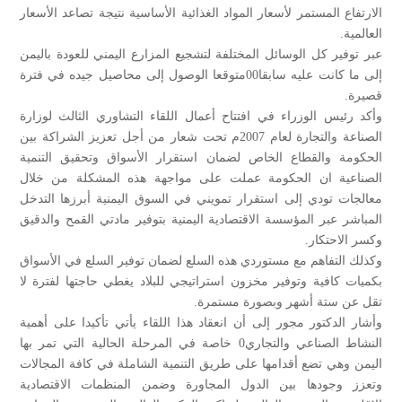
الارتفاع المستمر لأسعار المواد الغذائية الأساسية نتيجة تصاعد الأسعار
العالمية.
عبر توفير كل الوسائل المختلفة لتشجيع المزارع اليمني للعودة باليمن
إلى ما كانت عليه سابقا00متوقعا الوصول إلى محاصيل جيده في فترة
قصيرة.
وأكد رئيس الوزراء في افتتاح أعمال اللقاء التشاوري الثالث لوزارة
الصناعة والتجارة لعام 2007م تحت شعار من أجل تعزيز الشراكة بين
الحكومة والقطاع الخاص لضمان استقرار الأسواق وتحقيق التنمية
الصناعية ان الحكومة عملت على مواجهة هذه المشكلة من خلال
معالجات تودي إلى استقرار تمويني في السوق اليمنية أبرزها التدخل
المباشر عبر المؤسسة الاقتصادية اليمنية بتوفير مادتي القمح والدقيق
وكسر الاحتكار.
وكذلك التفاهم مع مستوردي هذه السلع لضمان توفير السلع في الأسواق
بكميات كافية وتوفير مخزون استراتيجي للبلاد يغطي حاجتها لفترة لا
تقل عن ستة أشهر وبصورة مستمرة.
وأشار الدكتور مجور إلى أن انعقاد هذا اللقاء يأتي تأكيدا على أهمية
النشاط الصناعي والتجاري0 خاصة في المرحلة الحالية التي تمر بها
اليمن وهي تضع أقدامها على طريق التنمية الشاملة في كافة المجالات
وتعزز وجودها بين الدول المجاورة وضمن المنظمات الاقتصادية