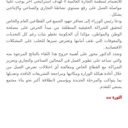
للانضمام لمنظمة التجارة العالمية 0 كهدف استراتيجي أخر يوجب علينا
مواصلة العمل على رفع مستوي نشاطنا التجاري والصناعي والإنتاجي
بشكل .
ودعا رئيس الوزراء إلى تضافر جهود الجميع في القطاعين العام والخاص
لتحقيق الشراكة الحقيقية المنطلقة من مبدأ الحرص على مصلحة
الوطن والمواطن، مؤكدا أن الحكومة تخطو بثبات رغم كل التحديات
والمعوقات التي تقف أمامها وتعترض سيرها للتغلب على المشكلات
الاقتصادية.
وشدد الدكتور مجور على أهمية خروج هذا اللقاء بالنتائج المرجوة منه
والتي تساعد على تطوير العمل في المجالين الصناعي والتجاري وتعزيز
الشراكة مع القطاع الخاص ومعالجة أي اختلالات تعترض العمل من
خلال أعادة هيكلة الوزارة ومكاتبها ومراجعة التشريعات النافذة وتعديلها
بما يتواكب والمرحلة الجديدة ويؤسس لانطلاقة أكبر نحو بناء مجتمع
يسعي للتقدم.
الثورة نت