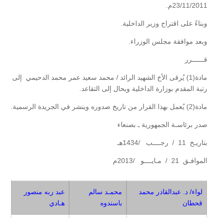
23/11/2011م.
وبناءً على اقتراح وزير الداخلية.
وبعد موافقة مجلس الوزراء.
قــــــرر
مادة(1) يُرقى الأخ الشهيد الرائد / محمد سعيد عمر محمد الدحيمي إلى
رتبة المقدم بوزارة الداخلية ويحال إلى التقاعد.
مادة(2) يُعمل بهذا القرار من تاريخ صدوره وينشر في الجريدة الرسمية.
صدر برئاسـة الجمهورية ـ بصنعاء
بتاريـخ 11 / رجــــب /1434هـ
الموافـق 21 / مـايــــو /2013م
لواء/ د. عبدالقادر محمد
محمـد سالم
عبد ربه منصور
قحطان
باسندوه
هـادي