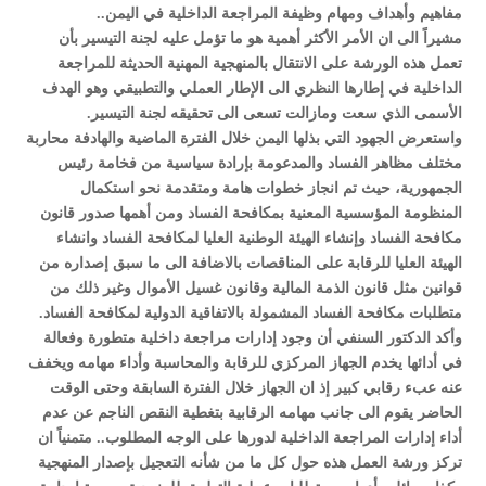
مفاهيم وأهداف ومهام وظيفة المراجعة الداخلية في اليمن..
مشيراً الى ان الأمر الأكثر أهمية هو ما تؤمل عليه لجنة التيسير بأن
تعمل هذه الورشة على الانتقال بالمنهجية المهنية الحديثة للمراجعة
الداخلية في إطارها النظري الى الإطار العملي والتطبيقي وهو الهدف
الأسمى الذي سعت ومازالت تسعى الى تحقيقه لجنة التيسير.
واستعرض الجهود التي بذلها اليمن خلال الفترة الماضية والهادفة محاربة
مختلف مظاهر الفساد والمدعومة بإرادة سياسية من فخامة رئيس
الجمهورية، حيث تم انجاز خطوات هامة ومتقدمة نحو استكمال
المنظومة المؤسسية المعنية بمكافحة الفساد ومن أهمها صدور قانون
مكافحة الفساد وإنشاء الهيئة الوطنية العليا لمكافحة الفساد وانشاء
الهيئة العليا للرقابة على المناقصات بالاضافة الى ما سبق إصداره من
قوانين مثل قانون الذمة المالية وقانون غسيل الأموال وغير ذلك من
متطلبات مكافحة الفساد المشمولة بالاتفاقية الدولية لمكافحة الفساد.
وأكد الدكتور السنفي أن وجود إدارات مراجعة داخلية متطورة وفعالة
في أدائها يخدم الجهاز المركزي للرقابة والمحاسبة وأداء مهامه ويخفف
عنه عبء رقابي كبير إذ ان الجهاز خلال الفترة السابقة وحتى الوقت
الحاضر يقوم الى جانب مهامه الرقابية بتغطية النقص الناجم عن عدم
أداء إدارات المراجعة الداخلية لدورها على الوجه المطلوب.. متمنياً ان
تركز ورشة العمل هذه حول كل ما من شأنه التعجيل بإصدار المنهجية