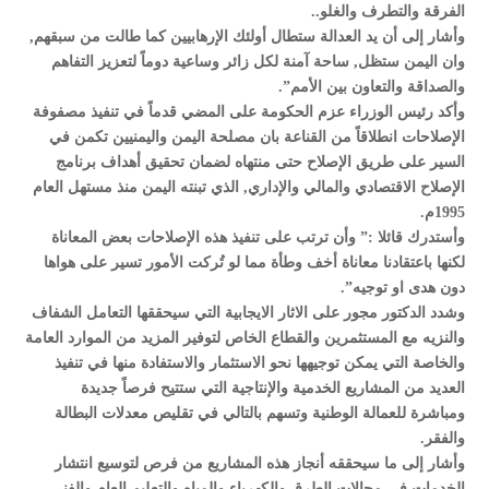
الفرقة والتطرف والغلو..
وأشار إلى أن يد العدالة ستطال أولئك الإرهابيين كما طالت من سبقهم,
وان اليمن ستظل, ساحة آمنة لكل زائر وساعية دوماً لتعزيز التفاهم
والصداقة والتعاون بين الأمم”.
وأكد رئيس الوزراء عزم الحكومة على المضي قدماً في تنفيذ مصفوفة
الإصلاحات انطلاقاً من القناعة بان مصلحة اليمن واليمنيين تكمن في
السير على طريق الإصلاح حتى منتهاه لضمان تحقيق أهداف برنامج
الإصلاح الاقتصادي والمالي والإداري, الذي تبنته اليمن منذ مستهل العام
1995م.
وأستدرك قائلا :” وأن ترتب على تنفيذ هذه الإصلاحات بعض المعاناة
لكنها باعتقادنا معاناة أخف وطأة مما لو تُركت الأمور تسير على هواها
دون هدى او توجيه”.
وشدد الدكتور مجور على الاثار الايجابية التي سيحققها التعامل الشفاف
والنزيه مع المستثمرين والقطاع الخاص لتوفير المزيد من الموارد العامة
والخاصة التي يمكن توجيهها نحو الاستثمار والاستفادة منها في تنفيذ
العديد من المشاريع الخدمية والإنتاجية التي ستتيح فرصاً جديدة
ومباشرة للعمالة الوطنية وتسهم بالتالي في تقليص معدلات البطالة
والفقر.
وأشار إلى ما سيحققه أنجاز هذه المشاريع من فرص لتوسيع انتشار
الخدمات في مجالات الطرق والكهرباء والمياه والتعليم العام والفني