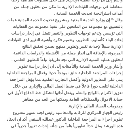
وأشار إلى ان توجه التنمية الإدارية, مثل خلال السنوات الماضية زخماً
متعاظما في توجهات القيادات الإدارية ما مكن من تحقيق جملة من
أهداف استراتيجية تحديث الخدمة المدنية .
وقال:” إن وزارة الخدمة المدنية ومشروع تحديث الخدمة المدنية عملت
بالتنسيق مع مجموعة من المانحين على تنفيذ مجموعة من الفعاليات
التي تؤسس وتدعم توجهات التطوير والتغيير تتمثل في إنجاز دراسات
إعادة البناء كأسلوب للتطوير، وتعميم فكرة وأهمية التغيير لدى القيادات
الإدارية سبيلاً لإحداث تغيير وتطوير ممنهج يضمن تحقيق النتائج
المرجوة، بالإضافة الى انجاز جملة من الأنشطة والدراسات الداعمة
لتحقيق عملية التنمية الإدارية التي تجد طريقها تباعاً للتطبيق العلمي .
وأشار وزير الخدمة المدنية والتأمينات إلى ان إنجاز دراسة تطوير
إجراءات المراجعة الداخلية خلق نموذجاً حديثا وفعال للمراجعة الداخلية
يبنى على المعايير الدولية وأفضل التجارب العلمية مما يؤهل المراجعة
الداخلية لتلعب دورا فاعلاً في ضبط العمل المالي والإداري من خلال
تعزيز الالتزام باللوائح والنظم ويفعل أدائها لتشكل خط الدفاع الأول في
حماية الاموال والممتلكات العامة ويمكنها من الحد من مظاهر
ومقومات الفساد المالي والإدارية.
رئيس الجهاز المركزي للرقابة والمحاسبة رئيس لجنة تسيير مشروع
تطوير اجراءات المراجعة الداخلية الدكتور عبدالله السنفي أكد ان انعقاد
هذه الورشة يمثل حدثاً تطويرياً هاماً من شأنه إحداث تغييراً جذرياً في