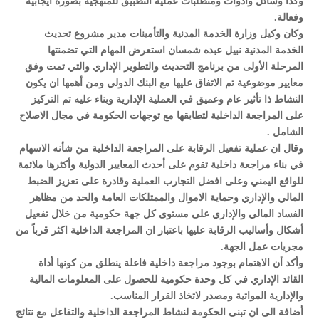
وكذا وسائل وأدوات ومتطلبات عملية التطبيق للمنهجية بصورة ايجابية
وفعالة.
وكان وكيل وزارة الخدمة المدنية والتأمينات مدير مشروع تحديث
الخدمة المدنية نبيل عبده شمسان استعرض المهام التي تضمنتها
المرحلة الأولى من برنامج التحديث والتطوير الإداري والتي تمت وفق
معايير موضوعية تم الاتفاق عليها مع البنك الدولي ومن أهمها ان يكون
النشاط ذا تأثير عام وعميق في العملية الإدارية وبناء عليه تم التركيز
على المراجعة الداخلية لتطابقها مع توجهات الحكومة في مجال الاصلاح
الشامل .
وقال ان عملية تفعيل الرقابة على المراجعة الداخلية من شأنه الاسهام
في بناء مراجعة داخلية تقوم على أحدث المعايير الدولية وأكثرها ملائمة
للواقع اليمني وعلى افضل التجارب العملية وقادرة على تعزيز الضبط
المالي والإداري وحماية الاموال والممتلكات العامة والحد من مظاهر
الفساد المالي والإداري على مستوى كل جهة حكومية من خلال تفعيل
أشكال وأساليب الرقابة عليها باعتبار ان المراجعة الداخلية اكثر قرباً من
مجريات عمل الجهة.
وأكد أن الاهتمام بوجود مراجعة داخلية فاعلة ينطلق من كونها أداة
القائد الإداري في كل وحدة حكومية للحصول على المعلومات المالية
والإدارية المواتية ومصدر لاتخاذ القرار المناسب.
أضافة الى ان تبنى الحكومة لنشاط المراجعة الداخلية والتفاعل مع نتائج