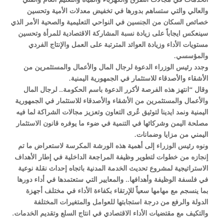
والعالي والتي ستساهم بدورها في تخفيض معدلات الأمية وتحسين
خصائص السكان من الجنسين في النواحي التعليمية والصحية الأمر الذي
سينعكس ايجاباً على زيادة نسبة المشاركة الاقتصادية للمرأة وتحسين
مستويات الأداء وزيادة العوائد المترتبة على العمل والإنتاج الفردي
والمؤسسي.
وجدد رئيس الوزراء الدعوة لرجال المال والأعمال والمستثمرين من
الأشقاء والأصدقاء للاستثمار في الجمهورية اليمنية.
وقال “انتهز هذه الفرصة لأكرر الدعوة باسم الحكومة.. لرجال المال
والأعمال والمستثمرين من الأشقاء والأصدقاء للاستثمار في الجمهورية
اليمنية ونمد ايدينا لتوثيق عُرى التعاون وتعزيز مجالات الشراكة لما فيه
مصلحة اليمن وشركائها في التنمية في ضوء ما يوفره قانون الاستثمار
اليمني من مزايا وضمانات.
ونوه رئيس الوزراء إلى أهمية هذه الورشة المكرسة لاستعراض ما تم
إنجازه من خطوات لتطوير وظيفة المراجعة الداخلية في إطار الأهداف
الاستراتيجية لمشروع تحديث الخدمة المدنية باتجاه إحداث نقلة نوعية
في فلسفة الوظيفة وأهدافها.. والمعايير التي ستعتمدها في أداء دورها
بما ينسجم مع مهامها سعياً للإرتقاء بكفاءة الأداء في مختلف أجهزة
الدولة والرفع من درجة استجابتها للعوامل والمتغيرات المختلفة
والتكيف مع مقتضيات الأداء الاقتصادي في انتاج السلع وتقديم الخدمات.