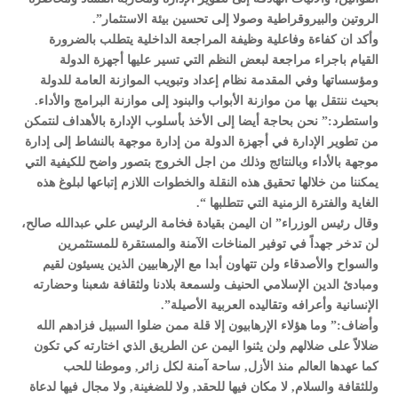
الروتين والبيروقراطية وصولا إلى تحسين بيئة الاستثمار”.
وأكد ان كفاءة وفاعلية وظيفة المراجعة الداخلية يتطلب بالضرورة
القيام باجراء مراجعة لبعض النظم التي تسير عليها أجهزة الدولة
ومؤسساتها وفي المقدمة نظام إعداد وتبويب الموازنة العامة للدولة
بحيث ننتقل بها من موازنة الأبواب والبنود إلى موازنة البرامج والأداء.
واستطرد:” نحن بحاجة أيضا إلى الأخذ بأسلوب الإدارة بالأهداف لنتمكن
من تطوير الإدارة في أجهزة الدولة من إدارة موجهة بالنشاط إلى إدارة
موجهة بالأداء وبالنتائج وذلك من اجل الخروج بتصور واضح للكيفية التي
يمكننا من خلالها تحقيق هذه النقلة والخطوات اللازم إتباعها لبلوغ هذه
الغاية والفترة الزمنية التي تتطلبها “.
وقال رئيس الوزراء” ان اليمن بقيادة فخامة الرئيس علي عبدالله صالح،
لن تدخر جهداً في توفير المناخات الآمنة والمستقرة للمستثمرين
والسواح والأصدقاء ولن تتهاون أبدا مع الإرهابيين الذين يسيئون لقيم
ومبادئ الدين الإسلامي الحنيف ولسمعة بلادنا ولثقافة شعبنا وحضارته
الإنسانية وأعرافه وتقاليده العربية الأصيلة”.
وأضاف:” وما هؤلاء الإرهابيون إلا قلة ممن ضلوا السبيل فزادهم الله
ضلالاً على ضلالهم ولن يثنوا اليمن عن الطريق الذي اختارته كي تكون
كما عهدها العالم منذ الأزل, ساحة آمنة لكل زائر, وموطنا للحب
وللثقافة والسلام, لا مكان فيها للحقد, ولا للضغينة, ولا مجال فيها لدعاة