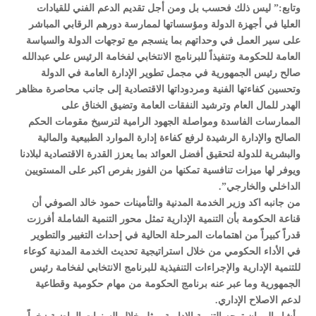
وتابع:” ليس ذلك فحسب بل ومن أجل تقديم الدعم الفني للقيادات
العليا في أجهزة الدولة ومؤسساتها لممارسة دورهم الرقابي المباشر
على سير العمل في وحداتهم بما ينسجم مع توجهات الدولة والسياسة
العامة للحكومة وتنفيذاً للبرنامج الانتخابي لفخامة الرئيس علي عبدالله
صالح رئيس الجمهورية في مجمل تطوير الإدارة العامة في الدولة
وتحسين كفاءتها الفنية ومردوداتها الاقتصادية إلى جانب محاصرة مظاهر
الهدر للمال العام وترشيد النفقات العامة وتضيق الخناق على
الممارسات الفاسدة ومواصلة الجهود الرامية لترسيخ مقومات الحكم
الصالح والإدارة الرشيدة لرفع كفاءة إدارة الموارد الطبيعية والمالية
والبشرية للدولة لتحقيق أفضل العوائد بما يعزز القدرة الاقتصادية لبلادنا
ويوفر لها ميزات تنافسية تمكنها من الفوز بفرص اكبر على المستويين
الداخلي والخارجي”.
من جانبه اكد وزير الخدمة المدنية والتأمينات حمود خالد الصوفي أن
قناعة الحكومة بأن التنمية الإدارية تمثل محور التنمية الشاملة أفرزت
قدراً كبيراً من اهتمامات المرحلة الحالية في إحداث التغيير والتطوير
في الأداء الحكومي من خلال استراتيجية تحديث الخدمة المدنية كوعاء
للتنمية الإدارية والإجراءات التنفيذية للبرنامج الانتخابي لفخامة رئيس
الجمهورية وما عبر عنه برنامج الحكومة من مهام حكومية وقطاعية
لدعم الاصلاح الإداري.