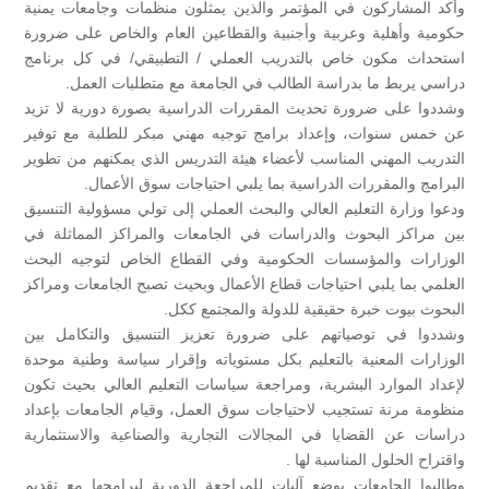
وأكد المشاركون في المؤتمر والذين يمثلون منظمات وجامعات يمنية
حكومية وأهلية وعربية وأجنبية والقطاعين العام والخاص على ضرورة
استحداث مكون خاص بالتدريب العملي / التطبيقي/ في كل برنامج
دراسي يربط ما بدراسة الطالب في الجامعة مع متطلبات العمل.
وشددوا على ضرورة تحديث المقررات الدراسية بصورة دورية لا تزيد
عن خمس سنوات، وإعداد برامج توجيه مهني مبكر للطلبة مع توفير
التدريب المهني المناسب لأعضاء هيئة التدريس الذي يمكنهم من تطوير
البرامج والمقررات الدراسية بما يلبي احتياجات سوق الأعمال.
ودعوا وزارة التعليم العالي والبحث العملي إلى تولي مسؤولية التنسيق
بين مراكز البحوث والدراسات في الجامعات والمراكز المماثلة في
الوزارات والمؤسسات الحكومية وفي القطاع الخاص لتوجيه البحث
العلمي بما يلبي احتياجات قطاع الأعمال وبحيث تصبح الجامعات ومراكز
البحوث بيوت خبرة حقيقية للدولة والمجتمع ككل.
وشددوا في توصياتهم على ضرورة تعزيز التنسيق والتكامل بين
الوزارات المعنية بالتعليم بكل مستوياته وإقرار سياسة وطنية موحدة
لإعداد الموارد البشرية، ومراجعة سياسات التعليم العالي بحيث تكون
منظومة مرنة تستجيب لاحتياجات سوق العمل، وقيام الجامعات بإعداد
دراسات عن القضايا في المجالات التجارية والصناعية والاستثمارية
واقتراح الحلول المناسبة لها .
وطالبوا الجامعات بوضع آليات للمراجعة الدورية لبرامجها مع تقديم