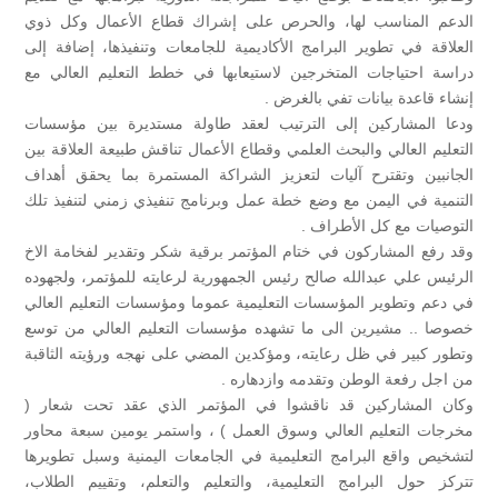
الدعم المناسب لها، والحرص على إشراك قطاع الأعمال وكل ذوي
العلاقة في تطوير البرامج الأكاديمية للجامعات وتنفيذها، إضافة إلى
دراسة احتياجات المتخرجين لاستيعابها في خطط التعليم العالي مع
إنشاء قاعدة بيانات تفي بالغرض .
ودعا المشاركين إلى الترتيب لعقد طاولة مستديرة بين مؤسسات
التعليم العالي والبحث العلمي وقطاع الأعمال تناقش طبيعة العلاقة بين
الجانبين وتقترح آليات لتعزيز الشراكة المستمرة بما يحقق أهداف
التنمية في اليمن مع وضع خطة عمل وبرنامج تنفيذي زمني لتنفيذ تلك
التوصيات مع كل الأطراف .
وقد رفع المشاركون في ختام المؤتمر برقية شكر وتقدير لفخامة الاخ
الرئيس علي عبدالله صالح رئيس الجمهورية لرعايته للمؤتمر، ولجهوده
في دعم وتطوير المؤسسات التعليمية عموما ومؤسسات التعليم العالي
خصوصا .. مشيرين الى ما تشهده مؤسسات التعليم العالي من توسع
وتطور كبير في ظل رعايته، ومؤكدين المضي على نهجه ورؤيته الثاقبة
من اجل رفعة الوطن وتقدمه وازدهاره .
وكان المشاركين قد ناقشوا في المؤتمر الذي عقد تحت شعار (
مخرجات التعليم العالي وسوق العمل ) ، واستمر يومين سبعة محاور
لتشخيص واقع البرامج التعليمية في الجامعات اليمنية وسبل تطويرها
تتركز حول البرامج التعليمية، والتعليم والتعلم، وتقييم الطلاب،