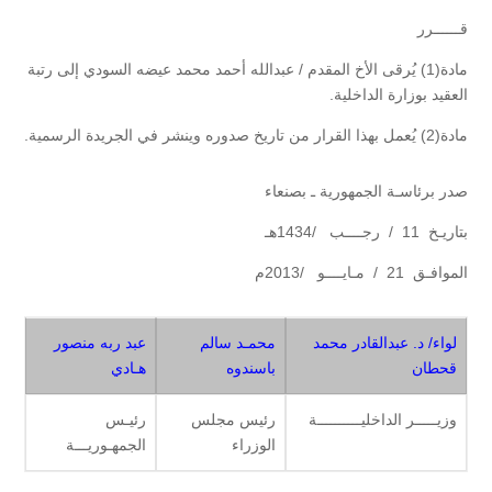
قــــــرر
مادة(1) يُرقى الأخ المقدم / عبدالله أحمد محمد عيضه السودي إلى رتبة
العقيد بوزارة الداخلية.
مادة(2) يُعمل بهذا القرار من تاريخ صدوره وينشر في الجريدة الرسمية.
صدر برئاسـة الجمهورية ـ بصنعاء
بتاريـخ 11 / رجــــب /1434هـ
الموافـق 21 / مـايــــو /2013م
لواء/ د. عبدالقادر محمد
محمـد سالم
عبد ربه منصور
قحطان
باسندوه
هـادي
وزيـــــر الداخليــــــــــة
رئيس مجلس
رئيـس
الوزراء
الجمهـوريـــة