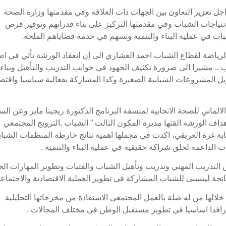
 تعزيز التعاون بين الجهات ذات العلاقة وفي مقدمتها وزارة الصحة
حتياجات الشباب وفي مقدمتها التركيز على بناء قدراتهم وتوفير فرص
شباب في عملية البناء والتنمية وتسهم في خدمة قضاياهم الملحة.
لرياضة لقطاع الشباب احمد العشاري الى ان انعقاد الورشة تأتي في اط
اب .. مشيرا الى ضرورة تكثيف الجهود في جوانب التدريب والتأهيل وبناء
يل المشروعات الشبابية الصغيرة وكذا المشاركة بفعالية سياسيا واقتصا
الماني للصحة الانجابية لمنسقة البرنامج الدكتورة ريجينا ماير وعن الس
داف الورشة القتها مديرة المكون الثالث ” الشباب ,الترويج المجتمعي
ابة غزة العريقي، اكدت في مجملها اهمية نتائج خارطة المنظمات الشباب
 الداعمة لخلق شراكة حقيقية في عملية البناء والتنمية .
التدريب المهني وتدريب وتأهيل الشباب والفتيات وتطوير المهارات الحي
نحة ليتسنى للشباب المشاركة في تطوير العملية الاقتصادية والاجتماعي
لالها من له صلة بالعمل المجتمعي الاستفادة من مخرجاتها التحليلية
ل رافدا اساسيا في تطوير مستقبل الوطن في مختلف المجالات .