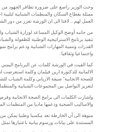
وحث الوزير راصع على ضرورة تظافر الجهود من اجل
ممثلة بقطاع السكان والمنظمات الشبابية لتلبية ا
العمل لهم .. لافتا الى ان الورشة تعزز من دور ال
من جانبه أوضح الوكيل المساعد لوزارة الشباب وا
تنفيذ برنامج الاستراتيجية الوطنية للطفولة والشب
القدرات وتنمية المهارات الشبابية ودعم برامج تمو
واجتماعيا وثقافيا .
كما القيت في الورشة كلمات عن البرنامج اليمني ال
الالمانية للدكتورة ارين فيلمان وكلمة استعرضت اه
للصحة الانجابية” صيفة الارياني وكلمة الشباب للش
لتعزيز التواصل بين المجموعات الشبابية والمنظمات
واشارت الكلمات الى برامج الصحة الانجابية وفرص 
والاساليب الصحية ودعمها ماديا من المنظمات الما
منوهة الى أن الخارطة تعد مكسبا وطنيا يمكن من خ
المستندة على بيانات ورسوم بيانية باعتبارها تمث