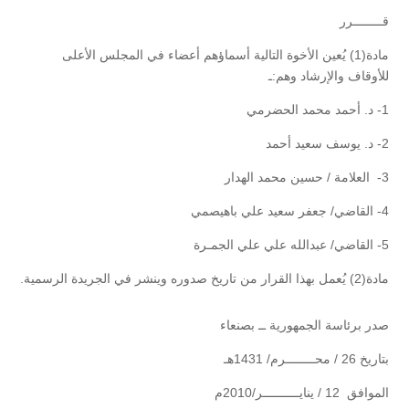
قــــــــرر
مادة(1) يُعين الأخوة التالية أسماؤهم أعضاء في المجلس الأعلى
للأوقاف والإرشاد وهم:ـ
1- د. أحمد محمد الحضرمي
2- د. يوسف سعيد أحمد
3- العلامة / حسين محمد الهدار
4- القاضي/ جعفر سعيد علي باهيصمي
5- القاضي/ عبدالله علي علي الجمـرة
مادة(2) يُعمل بهذا القرار من تاريخ صدوره وينشر في الجريدة الرسمية.
صدر برئاسة الجمهورية ــ بصنعاء
بتاريخ 26 / محــــــــرم/ 1431هـ
الموافق 12 / ينايــــــــــر/2010م