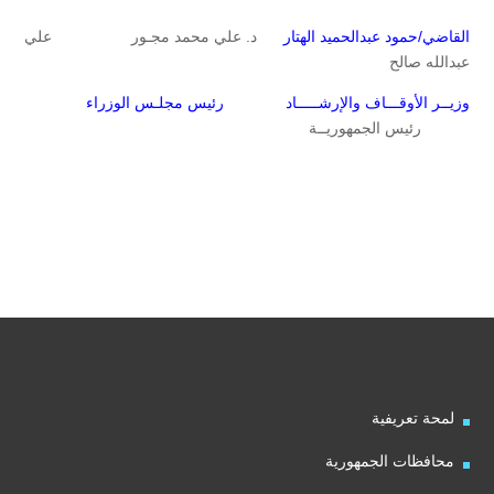
القاضي/حمود عبدالحميد الهتار
د. علي محمد مجـور علي
عبدالله صالح
وزيــر الأوقـــاف والإرشـــــاد رئيس مجلـس الوزراء
رئيس الجمهوريــة
لمحة تعريفية
محافظات الجمهورية