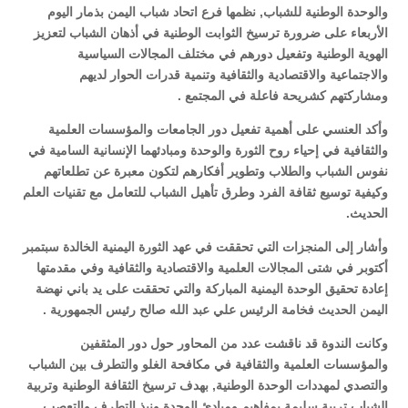
والوحدة الوطنية للشباب, نظمها فرع اتحاد شباب اليمن بذمار اليوم
الأربعاء على ضرورة ترسيخ الثوابت الوطنية في أذهان الشباب لتعزيز
الهوية الوطنية وتفعيل دورهم في مختلف المجالات السياسية
والاجتماعية والاقتصادية والثقافية وتنمية قدرات الحوار لديهم
ومشاركتهم كشريحة فاعلة في المجتمع .
وأكد العنسي على أهمية تفعيل دور الجامعات والمؤسسات العلمية
والثقافية في إحياء روح الثورة والوحدة ومبادئهما الإنسانية السامية في
نفوس الشباب والطلاب وتطوير أفكارهم لتكون معبرة عن تطلعاتهم
وكيفية توسيع ثقافة الفرد وطرق تأهيل الشباب للتعامل مع تقنيات العلم
الحديث.
وأشار إلى المنجزات التي تحققت في عهد الثورة اليمنية الخالدة سبتمبر
أكتوبر في شتى المجالات العلمية والاقتصادية والثقافية وفي مقدمتها
إعادة تحقيق الوحدة اليمنية المباركة والتي تحققت على يد باني نهضة
اليمن الحديث فخامة الرئيس علي عبد الله صالح رئيس الجمهورية .
وكانت الندوة قد ناقشت عدد من المحاور حول دور المثقفين
والمؤسسات العلمية والثقافية في مكافحة الغلو والتطرف بين الشباب
والتصدي لمهددات الوحدة الوطنية, بهدف ترسيخ الثقافة الوطنية وتربية
الشباب تربية سليمة بمفاهيم ومبادئ الوحدة ونبذ التطرف والتعصب