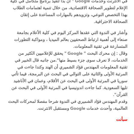
في الانترنت وخدمات Google ” أن بدأ تنفيذ برنامج متكامل في كلية
الإعلام لتطوير الصحافة الاقتصادية، من خلال تنمية اهتمامات الطلاب
بهذا التخصص النوعي، وتزويدهم بالمهارات المساعدة على إتقان
الصحافة الاحترافية.
وأشار في الندوة التي عقدها المركز اليوم في كلية الأعلام بجامعة
صنعاء إلى أهمية ارتباط الصحفيين بعالم الميديا ، ومواكبة التطورات
المتسارعة في تقنية المعلومات.
وقال : إن محرك البحث ” Google ” يحقق للإعلاميين الكثير من
الخدمات، لا نعرف سوى جزء بسيط منها”.من جانبه قال الخبير في
تقنية المعلومات المهندس فؤاد الشميري أن الهند وكندا جاءت في
المرتبة الأولى والثانية على التوالي في البحث عن البرمجة، فيما تأتي
سوريا في المرتبة الأولى في البحث عن الأفلام، وعمان في الأناشيد
تليها السعودية. كما جاءت اندونيسيا في المرتبة الأولى في البحث عن
القرآن”.
وقدم المهندس فؤاد الشميري في الندوة شرحا مفصلا لمحركات البحث
العالمية، وأحدث خدمات Google ومستقبل الانترنت.
سبأ
نت