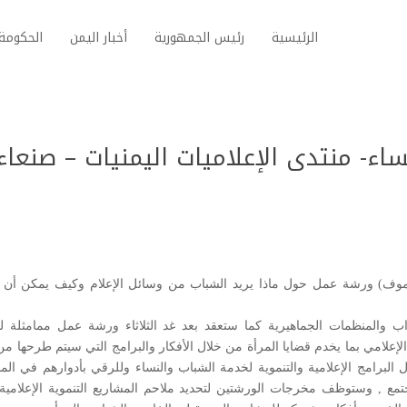
الرئيسية
رئيس الجمهورية
أخبار اليمن
الحكومة 
اء- منتدى الإعلاميات اليمنيات – صنعا
ت ( موف) ورشة عمل حول ماذا يريد الشباب من وسائل الإعلام وكيف يمكن أن 
 والمنظمات الجماهيرية كما ستعقد بعد غد الثلاثاء ورشة عمل ممامثلة لت
 الإعلامي بما يخدم قضايا المرأة من خلال الأفكار والبرامج التي سيتم طرحها م
برامج الإعلامية والتنموية لخدمة الشباب والنساء وللرقي بأدوارهم في المج
تمع , وستوظف مخرجات الورشتين لتحديد ملاحم المشاريع التنموية الإعلامية 