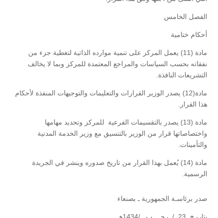
الفصل الخامس
أحكام ختامية
مادة (11) يعمل المركز على تنمية موارده الذاتية لتغطية جزء من
نفقاته بحسب السياسات والمراجع المعتمدة للمركز وبما لا يخالف
التشريعات النافذة.
مادة(12) يصدر الوزير القرارات والتعليمات والتوجيهات المنفذة لأحكام
هذا القرار.
مادة (13) يصدر بالتقسيمات الفرعية للمركز وتحديد مهامها
واختصاصاتها قرار من الوزير بالتنسيق مع وزير الخدمة المدنية
والتأمينات.
مادة (14) يُعمل بهذا القرار من تاريخ صدوره وينشر في الجريدة
الرسمية.
صدر برئاسـة الجمهورية ـ بصنعاء
بتاريـخ 23 / رجــــب /1434هـ