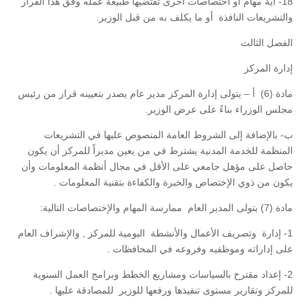
18- أية مهام أو اختصاصات أخرى تقتضيها طبيعة عمله وفق هذا القرار
والتشريعات النافذة أو ما يكلف به من قبل الوزير.
الفصل الثالث
إدارة المركز
مادة (6) أ – يتولى إدارة المركز مدير عام يصدر بتعيينه قرار من رئيس
مجلس الوزراء بناءً على عرض الوزير.
ب- بالإضافة إلى الشروط العامة المنصوص عليها في التشريعات
المنظمة للخدمة المدنية يشترط في من يعين مديراً للمركز أن يكون
حاصل على مؤهل جامعي على الأقل في مجال أنظمة المعلومات وأن
يكون من ذوي الإختصاص والخبرة والكفاءة بتقنية المعلومات .
مادة (7) يتولى المدير العام ممارسة المهام والإختصاصات التالية:
1- إدارة وتصريف الأعمال والأنشطة اليومية للمركز , والإشراف العام
على إداراته وموظفيه وفروعه في المحافظات .
2- إعداد مقترح بالسياسات ومشاريع الخطط وبرامج العمل السنوية
للمركز وتقارير مستوى تنفيذها ورفعها للوزير للمصادقة عليها .