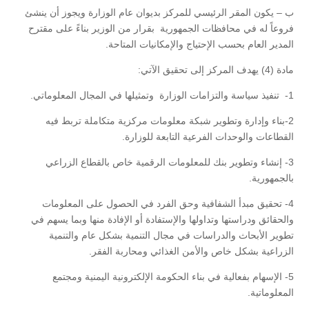
ب – يكون المقر الرئيسي للمركز بديوان عام الوزارة ويجوز أن ينشئ
فروعاً له في محافظات الجمهورية بقرار من الوزير بناءً على مقترح
المدير العام بحسب الإحتياج والإمكانيات المتاحة.
مادة (4) يهدف المركز إلى تحقيق الآتي:
1- تنفيذ سياسة والتزامات الوزارة وتمثيلها في المجال المعلوماتي.
2-بناء وإدارة وتطوير شبكة معلومات مركزية متكاملة تربط فيه
القطاعات والوحدات الفرعية التابعة للوزارة.
3- إنشاء وتطوير بنك للمعلومات الرقمية خاص بالقطاع الزراعي
بالجمهورية.
4- تحقيق مبدأ الشفافية وحق الفرد في الحصول على المعلومات
والحقائق ودراستها وتداولها والإستفادة أو الإفادة منها وبما يسهم في
تطوير الأبحاث والدراسات في مجال التنمية بشكل عام والتنمية
الزراعية بشكل خاص والأمن الغذائي ومحاربة الفقر.
5- الإسهام بفعالية في بناء الحكومة الإلكترونية اليمنية ومجتمع
المعلوماتية.