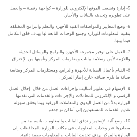
5- إدارة وتشغيل الموقع الإلكتروني للوزارة – كواجهة رقمية – والعمل
على تطويره وتحديثه بالبيانات والأخبار.
6- وضع المعايير والمواصفات الفنية للأجهزة والنظم والبرامج المختلفة
بتقنية المعلومات للوزارة وجميع الوحدات التابعة لها بهدف خلق التكامل
فيما بينها.
7- العمل على توفير مجموعة الأجهزة والبرامج والوسائل الحديثة
واللازمة لأمن وسلامة بيانات ومعلومات المركز وتأمينها من الإختراق.
8- القيام بأعمال الصيانة للأجهزة والبرامج ومستلزمات المركز ومتابعة
صيانة ما يلزم صيانته خارج إطار المركز .
9- الإسهام في تطوير أساليب وإجراءات العمل من خلال إحلال العمل
الرقمي و الإلكتروني للمعاملات والإجراءات والخدمات التي تقدمها
الوزارة بدلاً من العمل اليدوي والمعاملات الورقية وبما يحقق سهولة
تقديم الخدمات للمستفيدين إلى أماكن تواجدهم .
10- وضع آلية لإستمرار تدفق البيانات والمعلومات بانسيابية من
مصادرها عبر وحدات المعلومات في مكاتب الوزارة بالمحافظات إلى
الوزارة والمركز بهدف تحديث البيانات والمعلومات بصفة دائمة.