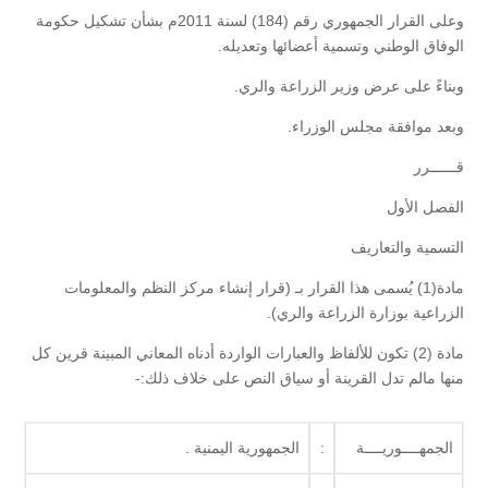
وعلى القرار الجمهوري رقم (184) لسنة 2011م بشأن تشكيل حكومة
الوفاق الوطني وتسمية أعضائها وتعديله.
وبناءً على عرض وزير الزراعة والري.
وبعد موافقة مجلس الوزراء.
قــــــرر
الفصل الأول
التسمية والتعاريف
مادة(1) يُسمى هذا القرار بـ (قرار إنشاء مركز النظم والمعلومات
الزراعية بوزارة الزراعة والري).
مادة (2) تكون للألفاظ والعبارات الواردة أدناه المعاني المبينة قرين كل
منها مالم تدل القرينة أو سياق النص على خلاف ذلك:-
الجمهــــوريــــة
:
الجمهورية اليمنية .