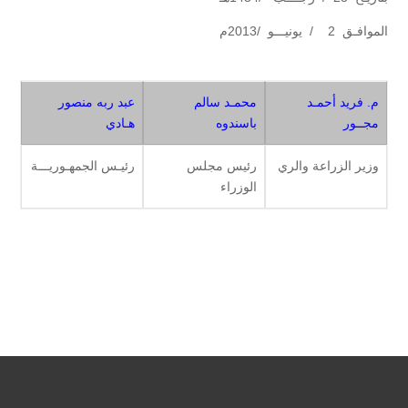
الموافـق 2 / يونيـــو /2013م
م. فريد أحمـد
محمـد سالم
عبد ربه منصور
مجــور
باسندوه
هـادي
وزير الزراعة والري
رئيس مجلس
رئيـس الجمهـوريـــة
الوزراء