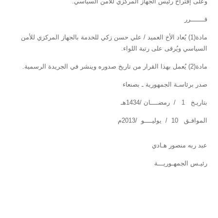
وعلى إقتراح رئيس الجهاز المركزي للأمن السياسي.
قـــــــرر
مادة(1) يُعاد الأخ العميد / علي حسن زكي للخدمة بالجهاز المركزي للأمن
السياسي ويُرقى على رتبة اللواء.
مادة(2) يُعمل بهذا القرار من تاريخ صدوره وينشر في الجريدة الرسمية.
صدر برئاسـة الجمهورية ـ بصنعاء
بتاريـخ 1 / رمضــــان /1434هـ
الموافـق 10 / يوليــــو /2013م
عبد ربه منصور هـادي
رئيـس الجمهـوريـــة