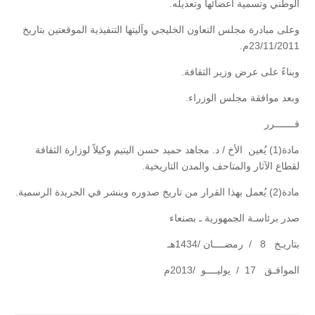
الوطني وتسمية أعضائها وتعديله.
وعلى مبادرة مجلس التعاون الخليجي وآليتها التنفيذية الموقعتين بتاريخ
23/11/2011م.
وبناءً على عرض وزير الثقافة.
وبعد موافقة مجلس الوزراء.
قـــــــرر
مادة(1) يُعين الأخ / د. مجاهد حميد حسن اليتيم وكيلاً لوزارة الثقافة
لقطاع الآثار والمتاحف والمدن التاريخية.
مادة(2) يُعمل بهذا القرار من تاريخ صدوره وينشر في الجريدة الرسمية.
صدر برئاسـة الجمهورية ـ بصنعاء
بتاريـخ 8 / رمضــــان /1434هـ
الموافـق 17 / يوليــــو /2013م