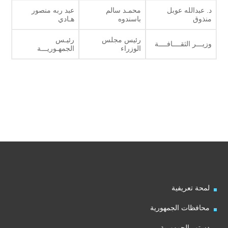
د. عبدالله عوبل
محمـد سالم
عبد ربه منصور
منذوق
باسندوه
هـادي
رئيس مجلس
رئيـس
وزيـــر الثقــــافــــة
الوزراء
الجمهـوريـــة
لمحة تعريفية
محافظات الجمهورية
دستور الجمهورية