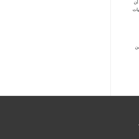
أن
يات
ن