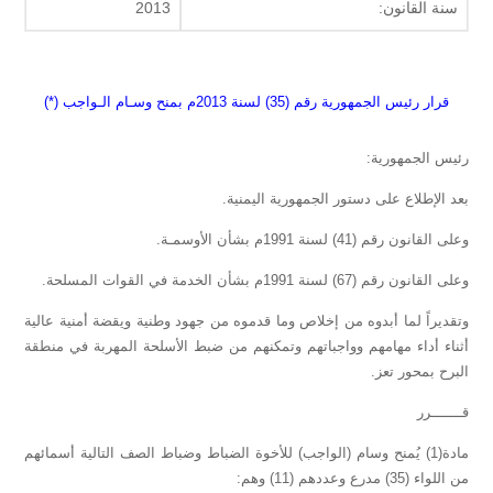
سنة القانون:
2013
قرار رئيس الجمهورية رقم (35) لسنة 2013م
بمنح وسـام الـواجب (*)
رئيس الجمهورية:
بعد الإطلاع على دستور الجمهورية اليمنية.
وعلى القانون رقم (41) لسنة 1991م بشأن الأوسمـة.
وعلى القانون رقم (67) لسنة 1991م بشأن الخدمة في القوات المسلحة.
وتقديراً لما أبدوه من إخلاص وما قدموه من جهود وطنية ويقضة أمنية عالية
أثناء أداء مهامهم وواجباتهم وتمكنهم من ضبط الأسلحة المهربة في منطقة
البرح بمحور تعز.
قـــــــرر
مادة(1) يُمنح وسام (الواجب) للأخوة الضباط وضباط الصف التالية أسمائهم
من اللواء (35) مدرع وعددهم (11) وهم: