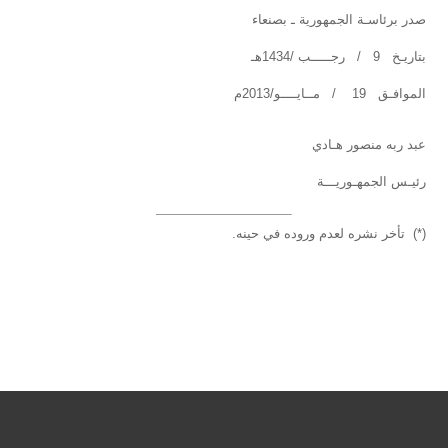
صدر برئاسـة الجمهورية ـ بصنعاء
بتاريـخ 9 / رجـــــب /1434هـ
الموافـق 19 / مــايــــو/2013م
عبد ربه منصور هـادي
رئيـس الجمهـوريـــة
(*) تأخر نشره لعدم وروده في حينه.