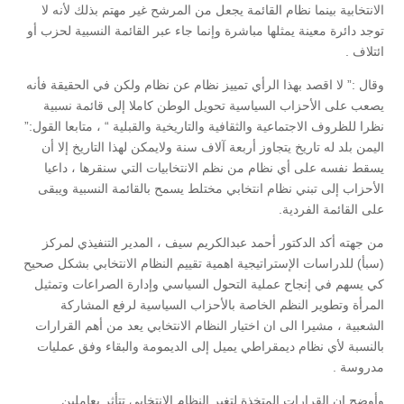
الانتخابية بينما نظام القائمة يجعل من المرشح غير مهتم بذلك لأنه لا
توجد دائرة معينة يمثلها مباشرة وإنما جاء عبر القائمة النسبية لحزب أو
ائتلاف .
وقال :” لا اقصد بهذا الرأي تمييز نظام عن نظام ولكن في الحقيقة فأنه
يصعب على الأحزاب السياسية تحويل الوطن كاملا إلى قائمة نسبية
نظرا للظروف الاجتماعية والثقافية والتاريخية والقبلية “ ، متابعا القول:”
اليمن بلد له تاريخ يتجاوز أربعة آلاف سنة ولايمكن لهذا التاريخ إلا أن
يسقط نفسه على أي نظام من نظم الانتخابيات التي سنقرها ، داعيا
الأحزاب إلى تبني نظام انتخابي مختلط يسمح بالقائمة النسبية ويبقى
على القائمة الفردية.
من جهته أكد الدكتور أحمد عبدالكريم سيف ، المدير التنفيذي لمركز
(سبأ) للدراسات الإستراتيجية اهمية تقييم النظام الانتخابي بشكل صحيح
كي يسهم في إنجاح عملية التحول السياسي وإدارة الصراعات وتمثيل
المرأة وتطوير النظم الخاصة بالأحزاب السياسية لرفع المشاركة
الشعبية ، مشيرا الى ان اختيار النظام الانتخابي يعد من أهم القرارات
بالنسبة لأي نظام ديمقراطي يميل إلى الديمومة والبقاء وفق عمليات
مدروسة .
وأوضح ان القرارات المتخذة لتغير النظام الانتخابي تتأثر بعاملين