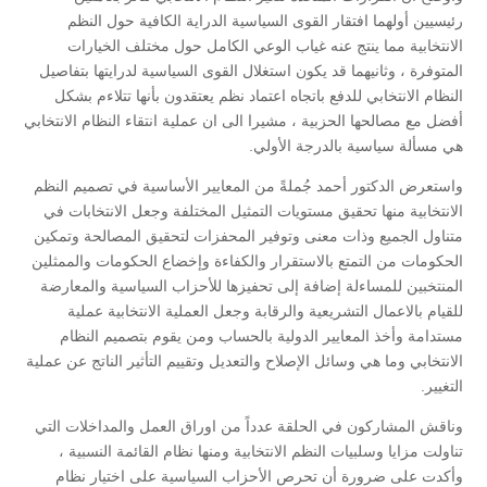
رئيسيين أولهما افتقار القوى السياسية الدراية الكافية حول النظم
الانتخابية مما ينتج عنه غياب الوعي الكامل حول مختلف الخيارات
المتوفرة ، وثانيهما قد يكون استغلال القوى السياسية لدرايتها بتفاصيل
النظام الانتخابي للدفع باتجاه اعتماد نظم يعتقدون بأنها تتلاءم بشكل
أفضل مع مصالحها الحزبية ، مشيرا الى ان عملية انتقاء النظام الانتخابي
هي مسألة سياسية بالدرجة الأولي.
واستعرض الدكتور أحمد جُملةً من المعايير الأساسية في تصميم النظم
الانتخابية منها تحقيق مستويات التمثيل المختلفة وجعل الانتخابات في
متناول الجميع وذات معنى وتوفير المحفزات لتحقيق المصالحة وتمكين
الحكومات من التمتع بالاستقرار والكفاءة وإخضاع الحكومات والممثلين
المنتخبين للمساءلة إضافة إلى تحفيزها للأحزاب السياسية والمعارضة
للقيام بالاعمال التشريعية والرقابة وجعل العملية الانتخابية عملية
مستدامة وأخذ المعايير الدولية بالحساب ومن يقوم بتصميم النظام
الانتخابي وما هي وسائل الإصلاح والتعديل وتقييم التأثير الناتج عن عملية
التغيير.
وناقش المشاركون في الحلقة عدداً من اوراق العمل والمداخلات التي
تناولت مزايا وسلبيات النظم الانتخابية ومنها نظام القائمة النسبية ،
وأكدت على ضرورة أن تحرص الأحزاب السياسية على اختيار نظام