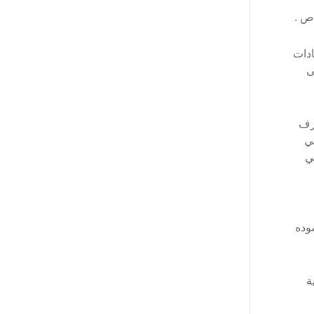
اص .
ادات
ى
ارف
تي
ي
وده
ية