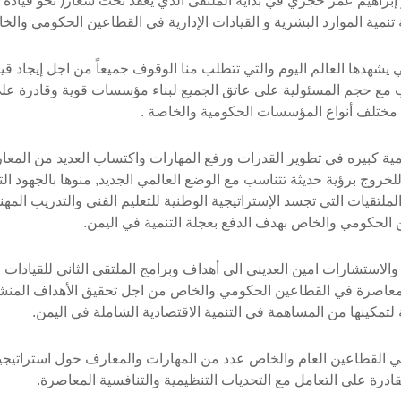
ر إبراهيم عمر حجري في بداية الملتقى الذي يعقد تحت شعار( نحو قيادة
نمية الموارد البشرية و القيادات الإدارية في القطاعين الحكومي والخ
يشهدها العالم اليوم والتي تتطلب منا الوقوف جميعاً من اجل إيجاد قي
ب مع حجم المسئولية على عاتق الجميع لبناء مؤسسات قوية وقادرة عل
ين مختلف أنواع المؤسسات الحكومية والخاصة .
همية كبيره في تطوير القدرات ورفع المهارات واكتساب العديد من المع
خروج برؤية حديثة تتناسب مع الوضع العالمي الجديد, منوها بالجهود ال
لتقيات التي تجسد الإستراتيجية الوطنية للتعليم الفني والتدريب المهن
ن الحكومي والخاص بهدف الدفع بعجلة التنمية في اليمن.
لاستشارات امين العديني الى أهداف وبرامج الملتقى الثاني للقيادات
ة المعاصرة في القطاعين الحكومي والخاص من اجل تحقيق الأهداف المنش
لتمكينها من المساهمة في التنمية الاقتصادية الشاملة في اليمن.
إكساب نحو 200 قيادياً ادارياً في القطاعين العام والخاص عدد من المهارات والمعارف حول استراتيج
رة على التعامل مع التحديات التنظيمية والتنافسية المعاصرة.