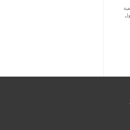
فية
ول