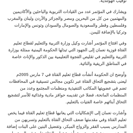
نوفيب الهولندية.
ويشارك في المؤتمر عدد من القيادات التربوية والباحثين والأكاديمين
والمهتمين من كل من البحرين ومصر والجزائر والأردن ولبنان والمغرب
وفلسطين وقطر والسعودية والصومال والسودان وتونس والإمارات
وتركيا بالإضافة لليمن.
وفي افتتاح المؤتمر أشارت وكيل وزارة التربية والتعليم لقطاع تعليم
الفتاة فوزية نعمان إلى الجهود التي تبذلها الحكومة اليمنية ممثلة بوزارة
التربية والتعليم في تقليص الفجوة التعليمية بين الذكور والإناث خاصة
في المناطق الريفية والنائية.
وأوضح ان الحكومة أنشأت قطاع تعليم الفتاة في 7 مارس 2005م
ليعنى بتشجيع التحاق الفتاة عبر تكوين مجالس تنسيقية في المحافظات
تضم في عضويتها المكاتب التنفيذية ومنظمات المجتمع وعدد من
المنظمات المانحة، فضلا عن تقديمه حوافز مادية وغذائية للأسر لتشجيع
التحاق أبنائهم خاصة الفتيات بالتعليم.
وأشارت نعمان إلى الإشكاليات التي يعانيها قطاع تعليم الفتاة فيما يخص
تعليم الفتاة وفي مقدمتها ضعف التحاق الفتاة بالتعليم وتسربهن من
المدارس بسبب الفقر والزواج المبكر، وتفضيل البنين على البنات إضافة