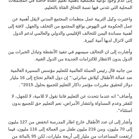
إلى عدم وجود توعية مجتمعية بأهمية تعليم الفتاة خاصة في المجتمعات
المحلية التي تتدنى فيها نسبة التحاق الفتاة بالتعليم.
واعتبرت وكيل التربية عمل منظمات المجتمع المدني لايقل أهمية عن
عمل الحكومة في النهوض بواقع المجتمع من التخلف والجهل. لافتة إلى
أهمية مساندة اليمن للتحالف الإقليمي والدولي والعالمي لدعم الدول
التي لاتزال لديها أمية كبيرة.
وأشارت إلى ان التحالف سيسهم في تنفيذ الأنشطة وتبادل الخبرات بين
الدول بدون الانتظار للالتزامات الجديدة من الدول الغنية.
من جانبه قال رئيس الحملة العالمية للتعليم مؤسس المسيرة العالمية
ضد عمالة الأطفال كيلاش ساترثي:” إن دول العالم تحتاج إلى 16 مليار
دولار لتحقيق مقررات مؤتمر داكار التعليم للجميع بحلول 2015″ .
وأضاف” انه عندما نتحدث عن التعليم فاننا نقول لا للامية، لا للجهل، لا
للفقر وعدم المساواة وانتشار الأمراض، نعم التعليم حق للجميع بدون
استثناء”.
وأشار إلى ان عدد الأطفال خارج اطار المدرسة انخفض من 127 مليون
إلى 70 مليون، ومن 216 مليون طفل من العمالة إلى 116 مليون، فيما
ارتفعت المساعدات من مليار إلى أربعة مليارات، لكن 95 بالمائة من