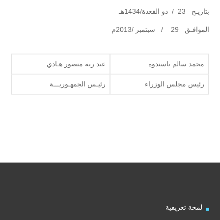
بتاريـخ 23 / ذو القعدة/1434هـ
الموافـق 29 / سبتمبر /2013م
محمد سالم باسندوه
عبد ربه منصور هـادي
رئيس مجلس الوزراء
رئيـس الجمهـوريـــة
لمحة تعريفية