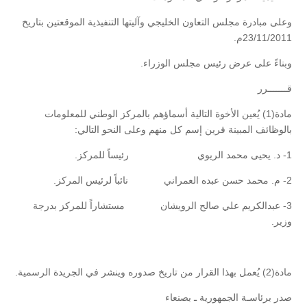
وعلى مبادرة مجلس التعاون الخليجي وآليتها التنفيذية الموقعتين بتاريخ
23/11/2011م.
وبناءً على عرض رئيس مجلس الوزراء.
قـــــــرر
مادة(1) يُعين الأخوة التالية أسماؤهم بالمركز الوطني للمعلومات
بالوظائف المبينة قرين إسم كل منهم وعلى النحو التالي:
1- د. يحيى محمد الريوي رئيساً للمركز.
2- م. محمد حسن عبده العمراني نائباً لرئيس المركز.
3- عبدالكريم علي صالح الرويشان مستشاراً للمركز بدرجة
وزير.
مادة(2) يُعمل بهذا القرار من تاريخ صدوره وينشر في الجريدة الرسمية.
صدر برئاسـة الجمهورية ـ بصنعاء