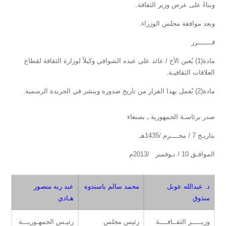
وبناءً على عرض وزير الثقافة.
وبعد موافقة مجلس الوزراء.
قـــــــرر
مادة(1) يُعين الأخ / عائد علي عبده الشوافي وكيلاً لوزارة الثقافة لقطاع
العلاقات الثقافيـة.
مادة(2) يُعمل بهذا القرار من تاريخ صدوره وينشر في الجريدة الرسمية.
صدر برئاسـة الجمهورية ـ بصنعاء
بتاريـخ 7 / محــــرم /1435هـ
الموافـق 10 / نـوفمبر /2013م
د. عبدالله عوبل
محمد سالم باسندوه
عبد ربه منصور
منذوق
هـادي
وزيـــــر الثقــافــــة
رئيس مجلس
رئيـس الجمهـوريـــة