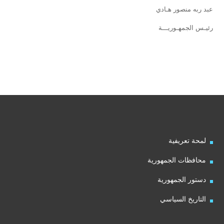
عبد ربه منصور هـادي
رئيـس الجمهـوريـــة
لمحة تعريفية
محافظات الجمهورية
دستور الجمهورية
التاريخ السياسي