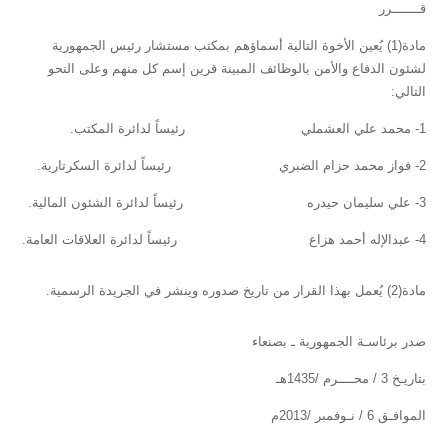
قـــــــرر
مادة(1) يُعين الأخوة التالية أسماؤهم بمكتب مستشار رئيس الجمهورية
لشئون الدفاع والأمن بالوظائف المبينة قرين إسم كل منهم وعلى النحو
التالي:
1- محمد علي العشملي رئيساً لدائرة المكتب.
2- فواز محمد حزام الضبري رئيساً لدائرة السكرتارية.
3- علي سليمان حيدره رئيساً لدائرة الشئون المالية.
4- عبدالإله أحمد هزاع رئيساً لدائرة العلاقات العامة.
مادة(2) يُعمل بهذا القرار من تاريخ صدوره وينشر في الجريدة الرسمية.
صدر برئاسـة الجمهورية ـ بصنعاء
بتاريـخ 3 / محــــرم /1435هـ
الموافـق 6 / نـوفمبر /2013م