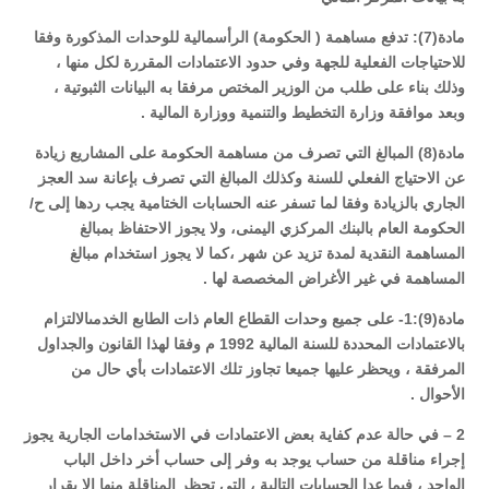
مادة(7): تدفع مساهمة ( الحكومة) الرأسمالية للوحدات المذكورة وفقا
للاحتياجات الفعلية للجهة وفي حدود الاعتمادات المقررة لكل منها ،
وذلك بناء على طلب من الوزير المختص مرفقا به البيانات الثبوتية ،
وبعد موافقة وزارة التخطيط والتنمية ووزارة المالية .
مادة(8) المبالغ التي تصرف من مساهمة الحكومة على المشاريع زيادة
عن الاحتياج الفعلي للسنة وكذلك المبالغ التي تصرف بإعانة سد العجز
الجاري بالزيادة وفقا لما تسفر عنه الحسابات الختامية يجب ردها إلى ح/
الحكومة العام بالبنك المركزي اليمنى، ولا يجوز الاحتفاظ بمبالغ
المساهمة النقدية لمدة تزيد عن شهر ،كما لا يجوز استخدام مبالغ
المساهمة في غير الأغراض المخصصة لها .
مادة(9):1- على جميع وحدات القطاع العام ذات الطابع الخدمىالالتزام
بالاعتمادات المحددة للسنة المالية 1992 م وفقا لهذا القانون والجداول
المرفقة ، ويحظر عليها جميعا تجاوز تلك الاعتمادات بأي حال من
الأحوال .
2 – في حالة عدم كفاية بعض الاعتمادات في الاستخدامات الجارية يجوز
إجراء مناقلة من حساب يوجد به وفر إلى حساب أخر داخل الباب
الواحد ، فيما عدا الحسابات التالية ، التي تحظر المناقلة منها إلا بقرار