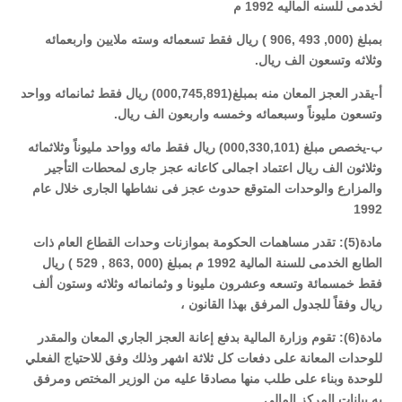
لخدمى للسنه الماليه 1992 م
بمبلغ (000
,
493
,
906 ) ريال فقط تسعمائه وسته ملايين واربعمائه
وثلاثه وتسعون الف ريال.
أ-يقدر العجز المعان منه بمبلغ(000
891
,
745
,
) ريال فقط ثمانمائه وواحد
وتسعون مليوناً وسبعمائه وخمسه واربعون الف ريال.
ب-يخصص مبلغ (000
101
,
330
,
) ريال فقط مائه وواحد مليوناً وثلاثمائه
وثلاثون الف ريال اعتماد اجمالى كاعانه عجز جارى لمحطات التأجير
والمزارع والوحدات المتوقع حدوث عجز فى نشاطها الجارى خلال عام
1992
مادة(5): تقدر مساهمات الحكومة بموازنات وحدات القطاع العام ذات
الطابع الخدمى للسنة المالية 1992 م بمبلغ (000
,
863
,
529 ) ريال
فقط خمسمائة وتسعه وعشرون مليونا و وثمانمائه وثلاثه وستون ألف
ريال وفقاً للجدول المرفق بهذا القانون ،
مادة(6): تقوم وزارة المالية بدفع إعانة العجز الجاري المعان والمقدر
للوحدات المعانة على دفعات كل ثلاثة اشهر وذلك وفق للاحتياج الفعلي
للوحدة وبناء على طلب منها مصادقا عليه من الوزير المختص ومرفق
به بيانات المركز المالي