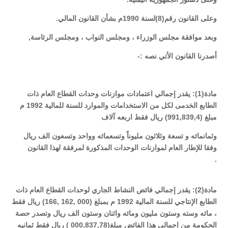
وعلى القانون رقم(8)لسنة 1990م بشأن القانون المالي.
وبعد موافقة مجلس الوزراء ، ومجلس النواب ، ومجلس الرئاسة,
أصدرنا القانون الأتي نصه :-
مادة(1): يقدر إجمالي اعتمادات موازنات وحدات القطاع العام ذات
الطابع الخدمى لكل من الاستخدامات والموارد للسنة للمالية 1992 م
مبلغ (991
4
,
839
,
) ريال فقط اربعه آلاف
وثمانمائه و تسعة وثلاثون مليوناً وتسعمائه وواحد وتسعون الف ريال
وفقا للإطار العام لموازنات الوحدات المذكورة لمرفقة لهذا القانون
.
مادة(2): يقدر إجمالي فائض النشاط الجاري لوحدات القطاع العام ذات
الطابع الإنتاجي للسنة المالية 1992 م بمبلغ (000
,
162 ,166) ريال فقط
، مائه وسته وستون مليون ومائه واثنان وستون الف ريال وتصدر حصة
الحكومة من إجمالي هذا الفائض مبلغ(000
78
,
837
,
) ريال فقط ثمانيه