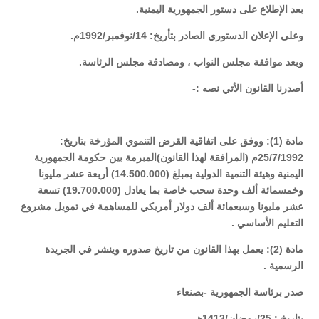
بعد الإطلاع على دستور الجمهورية اليمنية.
وعلى الإعلان الدستوري الصادر بتأريخ: 14/نوفمبر/1992م.
وبعد موافقة مجلس النواب ، ومصادقة مجلس الرئاسة.
أصدرنا القانون الأتي نصه :-
مادة (1): ووفق على اتفاقية القرض التنموي المؤرخة بتاريخ:
25/7/1992م (المرافقة لهذا القانون)المبرمة بين حكومة الجمهورية
اليمنية وهيئة التنمية الدولية بمبلغ (14.500.000) أربعة عشر مليونا
وخمسمائة ألف وحدة سحب خاصة بما يعادل (19.700.000) تسعة
عشر مليونا وسبعمائة ألف دولار أمريكي للمساهمة في تمويل مشروع
التعليم الأساسي .
مادة (2): يعمل بهذا القانون من تاريخ صدوره وينشر في الجريدة
الرسمية .
صدر برئاسة الجمهورية -بصنعاء
بتاريخ : 25/رمضان/1413هـ