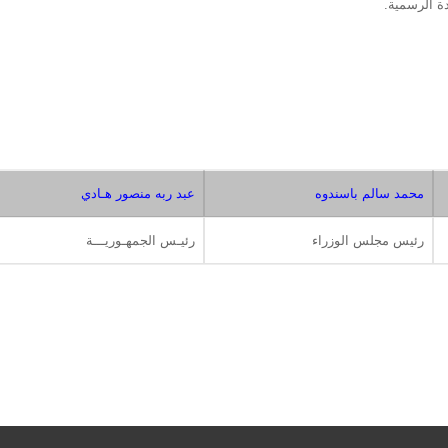
محمد سالم باسندوه
عبد ربه منصور هـادي
رئيس مجلس الوزراء
رئيـس الجمهـوريـــة