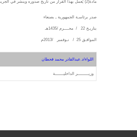
مادة(2) يُعمل بهذا القرار من تاريخ صدوره وينشر في الجريدة الرسمية.
صدر برئاسـة الجمهورية ـ بصنعاء
بتاريـخ 22 / محــــرم /1435هـ
الموافـق 25 / نـوفمبر /2013م
اللواء/د.عبدالقادر محمد قحطان
وزيـــــــــر الداخليـــــــة