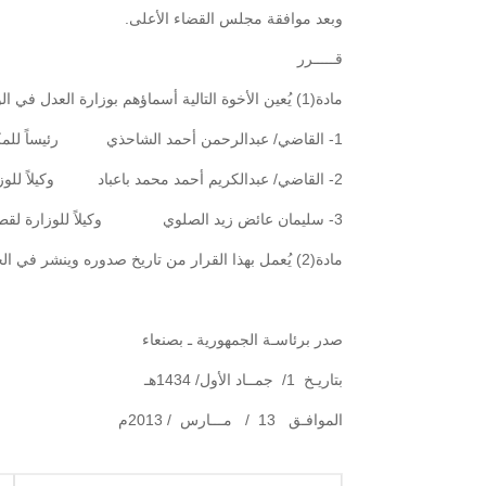
وبعد موافقة مجلس القضاء الأعلى.
قـــــرر
مادة(1) يُعين الأخوة التالية أسماؤهم بوزارة العدل في الوظائف المبينة قرين إسم كل منهم:
1- القاضي/ عبدالرحمن أحمد الشاحذي رئيساً للمكتب الفني .
2- القاضي/ عبدالكريم أحمد محمد باعباد وكيلاً للوزارة لقطاع التخطيط والتوثيق.
3- سليمان عائض زيد الصلوي وكيلاً للوزارة لقطاع الشئون المالية والإدارية.
مادة(2) يُعمل بهذا القرار من تاريخ صدوره وينشر في الجريدة الرسمية.
صدر برئاسـة الجمهورية ـ بصنعاء
بتاريـخ 1/ جمــاد الأول/ 1434هـ
الموافـق 13 / مـــارس / 2013م