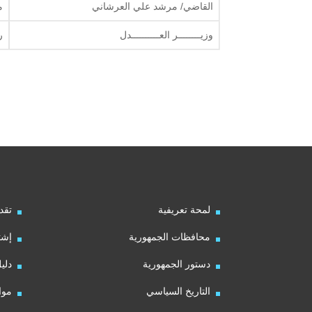
القاضي/ مرشد علي العرشاني
م
وزيــــــــر العــــــــــدل
ر
لمحة تعريفية
تقد
محافظات الجمهورية
إشت
دستور الجمهورية
دلي
التاريخ السياسي
موا