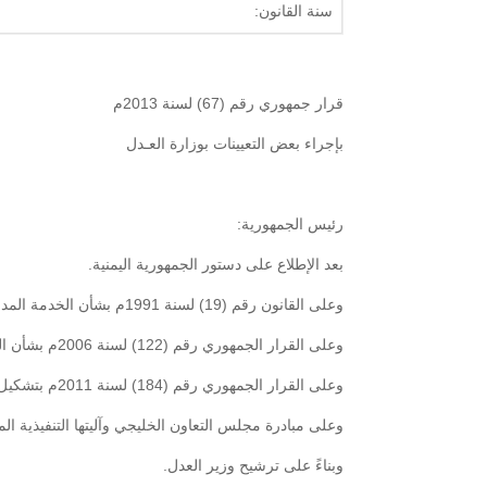
سنة القانون:
قرار جمهوري رقم (67) لسنة 2013م
بإجراء بعض التعيينات بوزارة العـدل
رئيس الجمهورية:
بعد الإطلاع على دستور الجمهورية اليمنية.
وعلى القانون رقم (19) لسنة 1991م بشأن الخدمة المدنية.
وعلى القرار الجمهوري رقم (122) لسنة 2006م بشأن اللائحة التنظيمية لوزارة العـدل.
وعلى القرار الجمهوري رقم (184) لسنة 2011م بتشكيل حكومة الوفاق الوطني وتسمية أعضائها وتعديله.
وعلى مبادرة مجلس التعاون الخليجي وآليتها التنفيذية الموقعتين بتا
وبناءً على ترشيح وزير العدل.