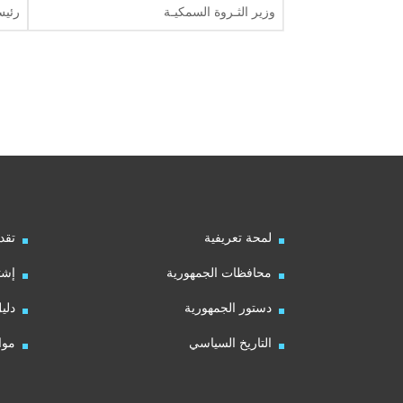
وزير الثـروة السمكيـة
رئيس
لمحة تعريفية
تقد
محافظات الجمهورية
إشت
دستور الجمهورية
دلي
التاريخ السياسي
موا