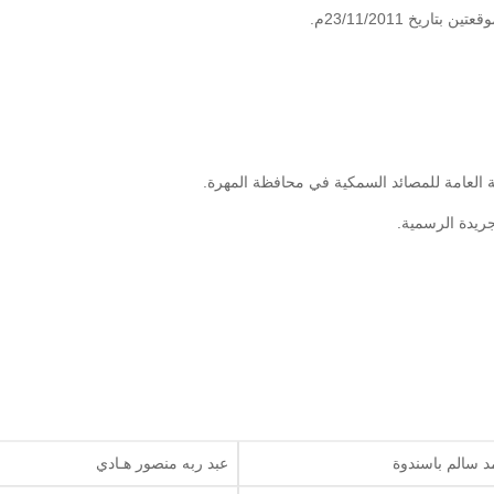
ريخ 23/11/2011م.
 سالم باسندوة
عبد ربه منصور هـادي