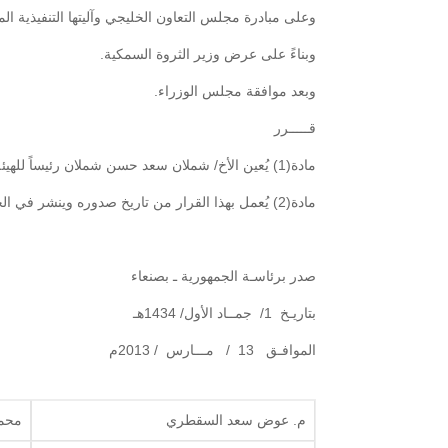
وعلى مبادرة مجلس التعاون الخليجي وآليتها التنفيذية الموقعتين بتا
وبناءً على عرض وزير الثروة السمكية.
وبعد موافقة مجلس الوزراء.
قـــــرر
مادة(1) يُعين الأخ/ شملان سعد حسن شملان رئيساً للهيئة العامة للمصائد السمكية في محافظة المهرة.
مادة(2) يُعمل بهذا القرار من تاريخ صدوره وينشر في الجريدة الرسمية.
صدر برئاسـة الجمهورية ـ بصنعاء
بتاريـخ 1/ جمــاد الأول/ 1434هـ
الموافـق 13 / مـــارس / 2013م
م. عوض سعد السقطري
محمد