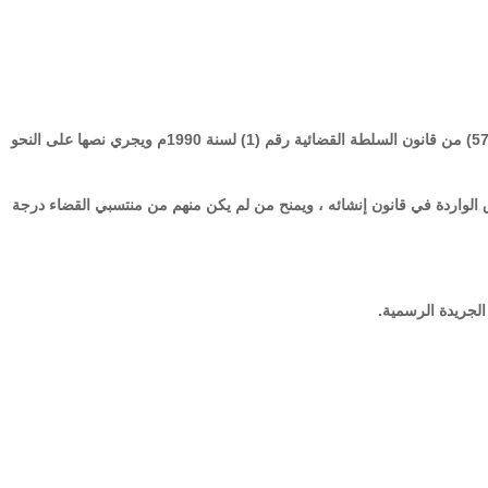
مادة (1) :تضاف فقرة جديدة برقم (ز) إلى نهاية المادة (57) من قانون السلطة القضائية رقم (1) لسنة 1990م ويجري نصها على النحو
ق الواردة في قانون إنشائه ، ويمنح من لم يكن منهم من منتسبي القضاء درجة