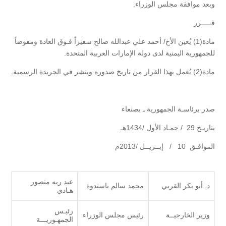
وبعد موافقة مجلس الوزراء.
قـــــرر
مادة(1) يُعين الأخ/ أحمد علي عبدالله صالح سفيراً فـوق العادة ومفوضاً
للجمهورية اليمنية لدى دولة الإمارات العربية المتحدة.
مادة(2) يُعمل بهذا القرار من تاريخ صدوره وينشر في الجريدة الرسمية.
صدر برئاسـة الجمهورية ـ بصنعاء
بتاريـخ 29 / جمـاد الأول /1434هـ
الموافـق 10 / إبــريــل /2013م
عبد ربه منصور
د. أبو بكر القربي
محمد سالم باسندوة
هـادي
رئيـس
وزير الخارجيــة
رئيس مجلس الوزراء
الجمهـوريـــة