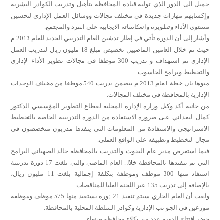
جميل الى الدور الذي تولية قيادة المحافظة بتأهيل وتدريب الكوادر البشرية
وإكسابهم مهارات جديدة في مختلف مجالات ووسائل العمل الإداري لتحسين
مستوى الأداء وتطويره وانعكاساته الايجابية على الفرد والمجتمع.
وأشار إلى أن الدورة تأتي في إطار تدشين العام التدريبي الجديد للعام 2013 م
حيث تم خلال العامين الماضيين تخصيص مبلغ 18 مليون ريال لتدريب العمل
الإداري تم استهداف و تدريب 300 موظفا في مجالات تطوير الأداء الإداري
والتخطيط وبرامج الحاسوب.
منوها بان خطة العام 2013 م تتضمن تدريب 540 موظفا من مختلف الوحدات
الإدارية بالمحافظة في مختلف المجالات.
من جانبه أكد وكيل وزارة الإدارة المحلية لقطاع التطوير المؤسسي الدكتور
كمال البعداني على ضرورة الاستفادة من الدورة التدريبية الخاصة بالتخطيط
الاستراتيجي والاستفادة من المعلومات التي ينفذها مدربون متخصصون في
مجال التخطيط وتطبيقه على الواقع العملي.
فيما استعرض مدير عام البحوث والتدريب بالمحافظة خالد الصهباني البرامج
التي تم تنفيذها بالمحافظة خلال العام الماضي والتي بلغت 17 دورة تدريبية
استفاد منها 300 موظف وموظفة بتكلفة إجمالية بلغت 11 مليون ريال،
بالإضافة إلى تدريب 135 عبر اللجنة العليا للمناقصات.
ولفت أن العام الجاري سيتم تنفيذ 21 دورة يستفيد منها 575 موظف وموظفة
موزعين في الجوانب الإدارية وكوادر السلطة المحلية بالمحافظة.
حضر افتتاح الدورة عدد من وكلاء محافظة صنعاء.