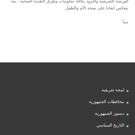
الورشة التعريفية والتزود بكافة معلومات وطرق التغذية الصحية ، بما
ينعكس ايجابا على صحة الأم والطفل.
سبأ
لمحة تعريفية
محافظات الجمهورية
دستور الجمهورية
التاريخ السياسي