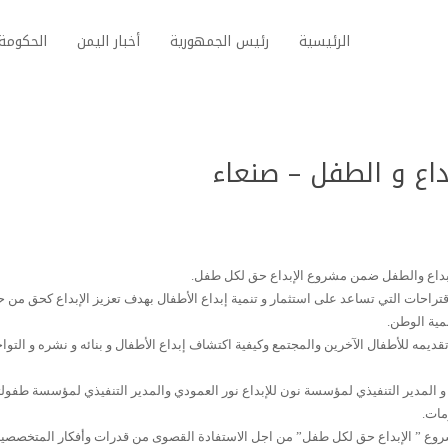
الرئيسية
رئيس الجمهورية
أخبار اليمن
الحكومة 
داع و الطفل – صنعاء
إبداع والطفل ضمن مشروع الإبداع حق لكل طفل.
قتراحات التي تساعد على استثمار و تنمية إبداع الأطفال بهدف تعزيز الإبداع كحق من 
مية الوطن.
يمه للأطفال الآخرين والمجتمع وكيفية اكتشاف إبداع الأطفال و بنائه و نشره و التوا
 و المدير التنفيذي لمؤسسة نون للإبداع نور العمودي والمدير التنفيذي لمؤسسة طفول
مات.
لمشروع ” الإبداع حق لكل طفل” من اجل الاستفادة القصوى من قدرات وأفكار المتخصصي