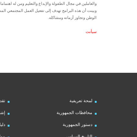
والعاملين في مجال الطفولة والإبداع والتعليم ومن له اهتماما
وبينت أن هذه البرامج تهدف إلى تفعيل العمل المجتمعي المشت
الوطن وتجاوز أزماته ومشاكله.
سبأنت
لمحة تعريفية
تقد
محافظات الجمهورية
إشت
دستور الجمهورية
دلي
التاريخ السياسي
موا