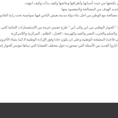
يكتنفها من حيث أسبابها وأطرافها ونتائجها وكيف بدأت وكيف انتهت.
 تحديد الهدف من المصالحة والمقصود منها.
ن مصالحة مع الوطن من اجل بناء دولة مدنية يعيش الناس فيها سواسية تحت راية القانو
” الحوار الوطني من اين والى أين ” طرح تضمن حزمة من الاستفسارات الثنائية التي ي
والسلم والحرب النصر والفيد والهزيمة ، العدل ، الظلم ، المركزية واللامركزية.
ى قاعدة المصلحة الوطنية وعلى ان يكون جادا وفق الإرادة الوطنية لا كما يشاء الآخرون
اروا العديد من الأسئلة التي تمحورت حول مختلف القضايا التي تبناها مؤتمر الحوار إض