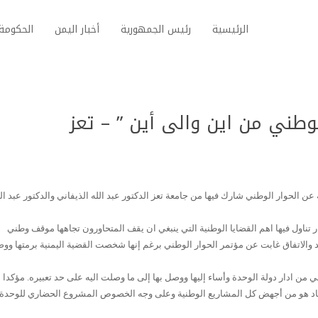
الرئيسية
رئيس الجمهورية
أخبار اليمن
الحكومة 
الوطني من اين والى أين ” – تعز
 الحوار الوطني شارك فيها من جامعة تعز الدكتور عبد الله الذيفاني والدكتور عبد ال
 تناول فيها اهم القضايا الوطنية التي ينبغي ان يقف المتحاورون تجاهها موقف وطني
د والاتفاق غابت عن مؤتمر الحوار الوطني برغم إنها شخصت القضية اليمنية برمتها و
ي من ادار دولة الوحدة وأساء إليها ووصل بها إلى ما وصلت اليه على حد تعبيره. مؤكدا
ساد هو من أجهض كل المشاريع الوطنية وعلى وجه الخصوص المشروع الحضاري للوحدة