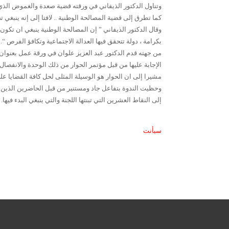
وتناول الدكتور الذيفاني في ورقته قضية صعدة والغموض الذي 
كما تطرق إلى قضية المصالحة الوطنية .. لافتا إلى إنه ينبغي
وقال الدكتور الذيفاني ” إن المصالحة الوطنية ينبغي ان تكو
بكرامة ، دولة تتحقق فيها العدالة الاجتماعية وتكافؤ الفرص “.
من جهته قدم الدكتور عبد العزيز علوان في ورقة عمل بعنوان 
الإجابة عليها من قبل مؤتمر الحوار من ذلك الوحدة والانفصال 
مشيرا إلى ان الحوار هو الوسيلة المثلى لحل كافة القضايا عل
وحظيت الندوة بتفاعل جاد ومستنير من قبل الحاضرين الذين اث
إلى النقاط العشرين التي تبنتها اللجنة والتي ينبغي البدء فيها.
سبأنت