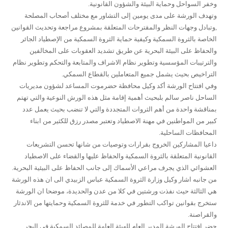
وخفر السواحل وحماية البيئة والشؤون القانونية.
وتهدف الورشة على مدى يومين إلى التشاور مع مختلف أصحاب المصلحة
,وتبادل وجهات النظر والمقترحات المتعلقة بمشروع مراجعة وتحديث القوانين
الخاصة بالثروة السمكية وكيفية حماية الثروة السمكية من الإصطياد الجائر
والحفاظ على البيئة البحرية عن طريق تشديد العقوبات على المخالفين
والترتيبات المؤسسية وتطوير نظام الاشراف والمتابعة والتحكم وتطوير نظام
التراخيص بحيث يشمل جميع المتعاملين بالقطاع السمكي.
وفي افتتاح الورشة أكد وكيل محافظة حضرموت المساعد لشؤون مديريات
الساحل ناصر سالم بلبحيث أهمية إقامة مثل هذه الورش النوعية والتي تهتم
بمناقشة واحدة من أهم الثروات المتجددة والتي لا تنضب بحيث يعمل عدد
كبير من المواطنين في مهنة الاصطياد وتعتبر مصدر رزق للكثير من ابناء
المحافظات الساحلية.
داعيا المشاركين الخروج بقرارات وتوصيات من شانها تحسن التشريعات
القانونية المتعلقة بالثروة السمكية والحفاظ عليها والقضاء على الاصطياد
العشوائي الذي يجرف مراعي الأسماك إلى جانب الحفاظ على البيئية البحرية.
من جانبه اشار وكيل وزارة الثروة السمكية عباس الزبيدي الى ان هذه الورشة
هي الثالثة حيث نفذت ورشتين في كلا من عدن والحديدة، موضحا ان الورشة
ستخرج بقوانين تواكب التطور في خدمة للثروة السمكية وحمايتها من الاندثار
والقراصنة.
حضر افتتاح الورشة المدير العام للهيئة العامة للمصائد السمكية في البحر