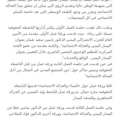
التي يشهدها الوطن حاليا وتقديم الرؤى التي يمكن ان تحقق مبدأ العدالة
الاجتماعية وتعزز من وجود الطبقة الوسطى التي تعد حاضنة للسلم
الاجتماعي في كل المجتمعات .
وعقب ذلك عقدت جلسة العمل الأولى والتي أدارتها الناشطة الحقوقية
جميلة علي رجاء.. حيث قدمت ورقتا عمل الأولى مقدمة من الأمين
العام للحزب الاشتراكي اليمني الدكتور ياسين سعيد نعمان بعنوان
“اليسار اليمني والعدالة الاجتماعية”، والثانية مقدمة من عضو اللجنة
المركزية للتنظيم الوحدوي الشعبي الناصري عادل العقيبي بعنوان
“اليسار اليمني.. الواقع والتحديات”.
في حين قدمت في جلسة العمل الثانية ورقة عمل من قبل الناشطة
الحقوقية وميض شاكر حول “دور المجتمع المدني في النضال من أجل
العدالة الاجتماعية”
تلاها ورقة عمل حول «النساء والعدالة الاجتماعية» قدمتها الناشطة
الحقوقية ساره جمال، ثم ورقة عمل للناشط وليد العبسي عن الحراك
الجماهيري وفلسفة اليسار.
وفي جلسة العمل الثالثة قدمت ورقة عمل من الدكتور سامي عطا عن
اليسار اليمني والعدالة الاجتماعية، وورقة أخرى للدكتور فؤاد الصلاحي