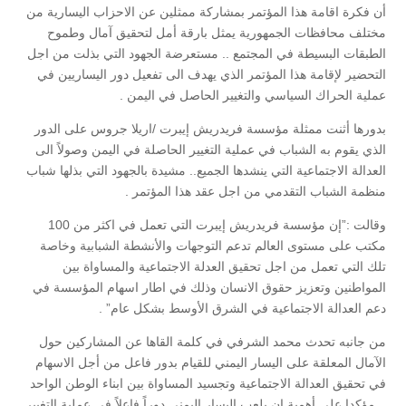
أن فكرة اقامة هذا المؤتمر بمشاركة ممثلين عن الاحزاب اليسارية من
مختلف محافظات الجمهورية يمثل بارقة أمل لتحقيق آمال وطموح
الطبقات البسيطة في المجتمع .. مستعرضة الجهود التي بذلت من اجل
التحضير لإقامة هذا المؤتمر الذي يهدف الى تفعيل دور اليساريين في
عملية الحراك السياسي والتغيير الحاصل في اليمن .
بدورها أثنت ممثلة مؤسسة فريدريش إيبرت /اريلا جروس على الدور
الذي يقوم به الشباب في عملية التغيير الحاصلة في اليمن وصولاً الى
العدالة الاجتماعية التي ينشدها الجميع.. مشيدة بالجهود التي بذلها شباب
منظمة الشباب التقدمي من اجل عقد هذا المؤتمر .
وقالت :”إن مؤسسة فريدريش إيبرت التي تعمل في اكثر من 100
مكتب على مستوى العالم تدعم التوجهات والأنشطة الشبابية وخاصة
تلك التي تعمل من اجل تحقيق العدلة الاجتماعية والمساواة بين
المواطنين وتعزيز حقوق الانسان وذلك في اطار اسهام المؤسسة في
دعم العدالة الاجتماعية في الشرق الأوسط بشكل عام” .
من جانبه تحدث محمد الشرفي في كلمة القاها عن المشاركين حول
الآمال المعلقة على اليسار اليمني للقيام بدور فاعل من أجل الاسهام
في تحقيق العدالة الاجتماعية وتجسيد المساواة بين ابناء الوطن الواحد
.. مؤكدا على أهمية ان يلعب اليسار اليمني دوراً فاعلاً في عملية التغيير